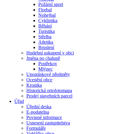
Požární sport
Florbal
Nohejbal
Cyklistika
Běhání
Turistika
Střelba
Atletika
Bruslení
Hudební uskupení v obci
Jména po chalupě
Postřekov
Mlýnec
Upomínkové předměty
Ocenění obce
Kronika
Historická ortofotomapa
Prodej stavebních parcel
Úřad
Úřední deska
E-podatelna
Povinné informace
Usnesení zastupitelstva
Formuláře
Vyhlášky obce