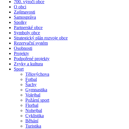
700. výročí obce
O obci
Zajímavosti
Samospráva
Spolky
Partnerské obce
Symboly obce
Strategický plán rozvoje obce
Rezervační systém
Osobnosti
Projekty
Podpořené projekty
Zvyky a kultura
Sport
Tělovýchova
Fotbal
Šachy
Gymnastika
Volejbal
Požární sport
Florbal
Nohejbal
Cyklistika
Běhání
Turistika