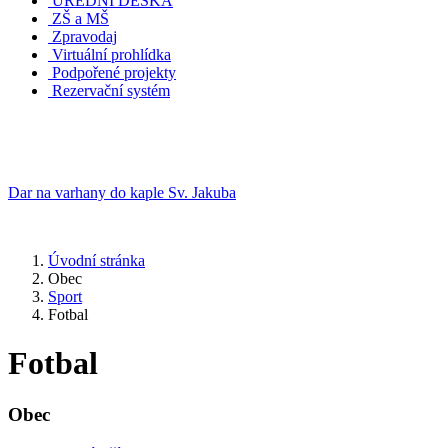
ÚŘEDNÍ DESKA
ZŠ a MŠ
Zpravodaj
Virtuální prohlídka
Podpořené projekty
Rezervační systém
Dar na varhany do kaple Sv. Jakuba
Úvodní stránka
Obec
Sport
Fotbal
Fotbal
Obec