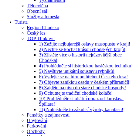
Vyznamenaní
Tělocvična
Obecní sál
Služby a řemesla
Turista
Region Chodsko
Český les
TOP 11 aktivit
1) Zažijte nejbujarejší oslavy masopustu v kraji!
2) Nechte se kochat krásou chodských krojů!
3) Zjistěte více o historii nejrázovitější obce
Chodska!
4) Prohlédněte si historickou hasičskou techniku!
5) Navštivte unikátní soustavu rybníků!
6) Vydejte se na túru po hřebeni Českého lesa!
7) Objevte zaniklou osadu v českém příhraničí!
8) Zajděte na pivo do staré chodské hospody!
9) Ochutnejte tradiční chodské koláče!
10) Prohlédněte si oltářní obraz od Jaroslava
Špillara!
11) Nahlédněte to zákulisí výroby kanafasu!
Památky a zajímavosti
Ubytování
Parkování
Obchody