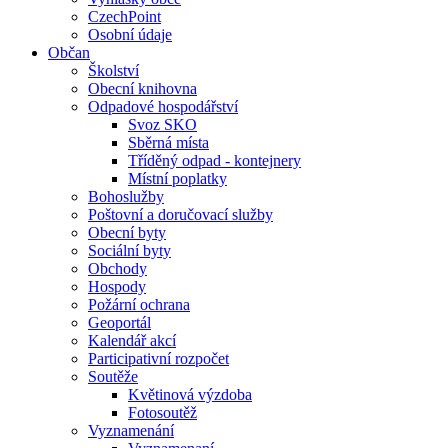
CzechPoint
Osobní údaje
Občan
Školství
Obecní knihovna
Odpadové hospodářství
Svoz SKO
Sběrná místa
Tříděný odpad - kontejnery
Místní poplatky
Bohoslužby
Poštovní a doručovací služby
Obecní byty
Sociální byty
Obchody
Hospody
Požární ochrana
Geoportál
Kalendář akcí
Participativní rozpočet
Soutěže
Květinová výzdoba
Fotosoutěž
Vyznamenání