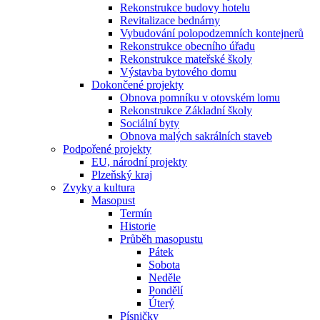
Rekonstrukce budovy hotelu
Revitalizace bednárny
Vybudování polopodzemních kontejnerů
Rekonstrukce obecního úřadu
Rekonstrukce mateřské školy
Výstavba bytového domu
Dokončené projekty
Obnova pomníku v otovském lomu
Rekonstrukce Základní školy
Sociální byty
Obnova malých sakrálních staveb
Podpořené projekty
EU, národní projekty
Plzeňský kraj
Zvyky a kultura
Masopust
Termín
Historie
Průběh masopustu
Pátek
Sobota
Neděle
Pondělí
Úterý
Písničky