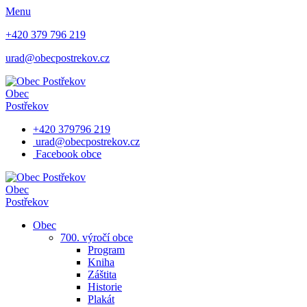
Menu
+420 379 796 219
urad@obecpostrekov.cz
Obec
Postřekov
+420 379796 219
urad@obecpostrekov.cz
Facebook​ obce
Obec
Postřekov
Obec
700. výročí obce
Program
Kniha
Záštita
Historie
Plakát