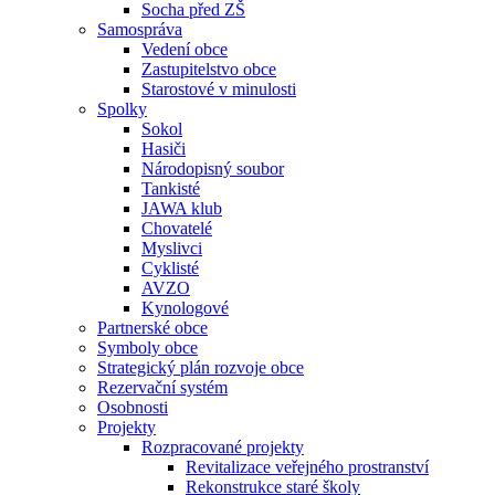
Socha před ZŠ
Samospráva
Vedení obce
Zastupitelstvo obce
Starostové v minulosti
Spolky
Sokol
Hasiči
Národopisný soubor
Tankisté
JAWA klub
Chovatelé
Myslivci
Cyklisté
AVZO
Kynologové
Partnerské obce
Symboly obce
Strategický plán rozvoje obce
Rezervační systém
Osobnosti
Projekty
Rozpracované projekty
Revitalizace veřejného prostranství
Rekonstrukce staré školy