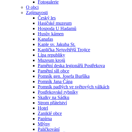
Fotogalerie
O obci
Zajímavosti
Český les
Hasičské muzeum
Hospoda U Hadamů
Husův kámen
Kanafas
Kaple sv. Jakuba St.
Kaplička Nejsvětější Trojice
Lípa republiky
Muzeum krojů
Pamětní deska legionářů Postřekova
Pamětní síň obce
Pomník gen. Josefa Buršíka
Pomník Jana Čápa
Pomník padlých ve světových válkách
Postřekovské rybníky
Skalky na Sádku
Strom přátelství
Hotel
Zaniklé obce
Papírna
Mlýny
Paličkování