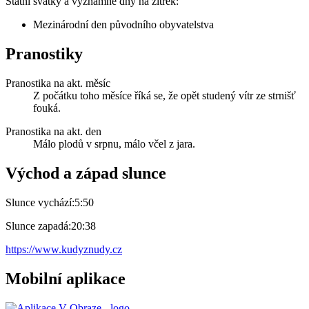
Státní svátky a významné dny na zítřek:
Mezinárodní den původního obyvatelstva
Pranostiky
Pranostika na akt. měsíc
Z počátku toho měsíce říká se, že opět studený vítr ze strnišť
fouká.
Pranostika na akt. den
Málo plodů v srpnu, málo včel z jara.
Východ a západ slunce
Slunce vychází:
5:50
Slunce zapadá:
20:38
https://www.kudyznudy.cz
Mobilní aplikace