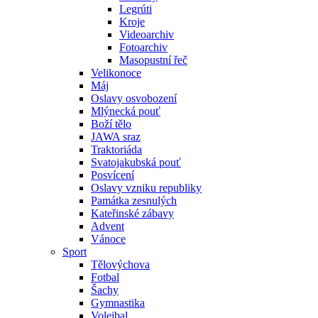
Legrúti
Kroje
Videoarchiv
Fotoarchiv
Masopustní řeč
Velikonoce
Máj
Oslavy osvobození
Mlýnecká pouť
Boží tělo
JAWA sraz
Traktoriáda
Svatojakubská pouť
Posvícení
Oslavy vzniku republiky
Památka zesnulých
Kateřinské zábavy
Advent
Vánoce
Sport
Tělovýchova
Fotbal
Šachy
Gymnastika
Volejbal