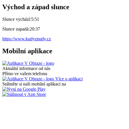
Východ a západ slunce
Slunce vychází:
5:51
Slunce zapadá:
20:37
https://www.kudyznudy.cz
Mobilní aplikace
Aktuální informace od nás
Přímo ve vašem telefonu
Více o aplikaci
Stáhněte si naši mobilní aplikaci na