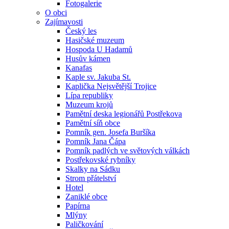
Fotogalerie
O obci
Zajímavosti
Český les
Hasičské muzeum
Hospoda U Hadamů
Husův kámen
Kanafas
Kaple sv. Jakuba St.
Kaplička Nejsvětější Trojice
Lípa republiky
Muzeum krojů
Pamětní deska legionářů Postřekova
Pamětní síň obce
Pomník gen. Josefa Buršíka
Pomník Jana Čápa
Pomník padlých ve světových válkách
Postřekovské rybníky
Skalky na Sádku
Strom přátelství
Hotel
Zaniklé obce
Papírna
Mlýny
Paličkování