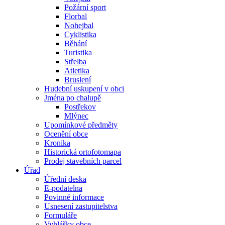
Požární sport
Florbal
Nohejbal
Cyklistika
Běhání
Turistika
Střelba
Atletika
Bruslení
Hudební uskupení v obci
Jména po chalupě
Postřekov
Mlýnec
Upomínkové předměty
Ocenění obce
Kronika
Historická ortofotomapa
Prodej stavebních parcel
Úřad
Úřední deska
E-podatelna
Povinné informace
Usnesení zastupitelstva
Formuláře
Vyhlášky obce