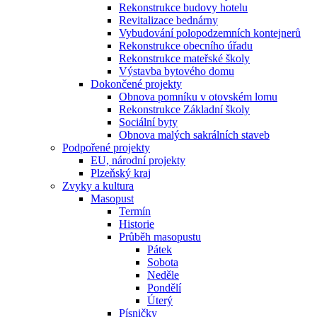
Rekonstrukce budovy hotelu
Revitalizace bednárny
Vybudování polopodzemních kontejnerů
Rekonstrukce obecního úřadu
Rekonstrukce mateřské školy
Výstavba bytového domu
Dokončené projekty
Obnova pomníku v otovském lomu
Rekonstrukce Základní školy
Sociální byty
Obnova malých sakrálních staveb
Podpořené projekty
EU, národní projekty
Plzeňský kraj
Zvyky a kultura
Masopust
Termín
Historie
Průběh masopustu
Pátek
Sobota
Neděle
Pondělí
Úterý
Písničky