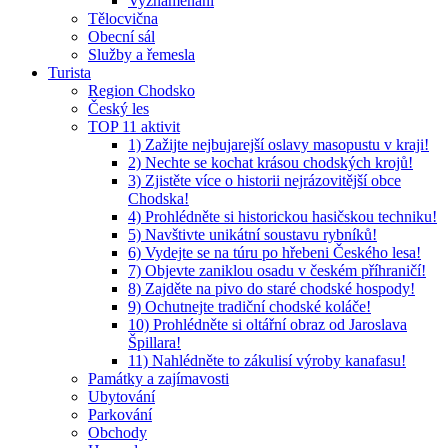
Vyznamenaní
Tělocvična
Obecní sál
Služby a řemesla
Turista
Region Chodsko
Český les
TOP 11 aktivit
1) Zažijte nejbujarejší oslavy masopustu v kraji!
2) Nechte se kochat krásou chodských krojů!
3) Zjistěte více o historii nejrázovitější obce
Chodska!
4) Prohlédněte si historickou hasičskou techniku!
5) Navštivte unikátní soustavu rybníků!
6) Vydejte se na túru po hřebeni Českého lesa!
7) Objevte zaniklou osadu v českém příhraničí!
8) Zajděte na pivo do staré chodské hospody!
9) Ochutnejte tradiční chodské koláče!
10) Prohlédněte si oltářní obraz od Jaroslava
Špillara!
11) Nahlédněte to zákulisí výroby kanafasu!
Památky a zajímavosti
Ubytování
Parkování
Obchody