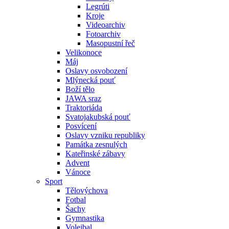
Legrúti
Kroje
Videoarchiv
Fotoarchiv
Masopustní řeč
Velikonoce
Máj
Oslavy osvobození
Mlýnecká pouť
Boží tělo
JAWA sraz
Traktoriáda
Svatojakubská pouť
Posvícení
Oslavy vzniku republiky
Památka zesnulých
Kateřinské zábavy
Advent
Vánoce
Sport
Tělovýchova
Fotbal
Šachy
Gymnastika
Volejbal