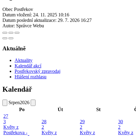
Obec Postřekov
Datum vložení:
24. 11. 2025 10:16
Datum poslední aktualizace:
29. 7. 2026 16:27
Autor:
Správce Webu
Aktuálně
Aktuality
Kalendář akcí
Postřekovský zpravodaj
Hlášení rozhlasu
Kalendář
Srpen
2026
Po
Út
St
27
3
28
29
30
Květy z
2
2
2
Postřekova -
Květy z
Květy z
Květy z