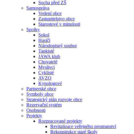
Socha před ZŠ
Samospráva
Vedení obce
Zastupitelstvo obce
Starostové v minulosti
Spolky
Sokol
Hasiči
Národopisný soubor
Tankisté
JAWA klub
Chovatelé
Myslivci
Cyklisté
AVZO
Kynologové
Partnerské obce
Symboly obce
Strategický plán rozvoje obce
Rezervační systém
Osobnosti
Projekty
Rozpracované projekty
Revitalizace veřejného prostranství
Rekonstrukce staré školy