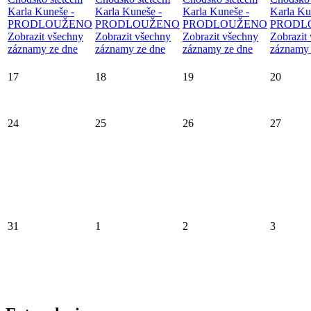
Karla Kuneše -
Karla Kuneše -
Karla Kuneše -
Karla Ku
PRODLOUŽENO
PRODLOUŽENO
PRODLOUŽENO
PRODL
Zobrazit všechny
Zobrazit všechny
Zobrazit všechny
Zobrazit
záznamy ze dne
záznamy ze dne
záznamy ze dne
záznamy 
17
18
19
20
24
25
26
27
31
1
2
3