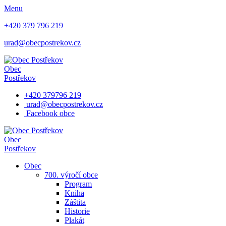
Menu
+420 379 796 219
urad@obecpostrekov.cz
Obec
Postřekov
+420 379796 219
urad@obecpostrekov.cz
Facebook​ obce
Obec
Postřekov
Obec
700. výročí obce
Program
Kniha
Záštita
Historie
Plakát