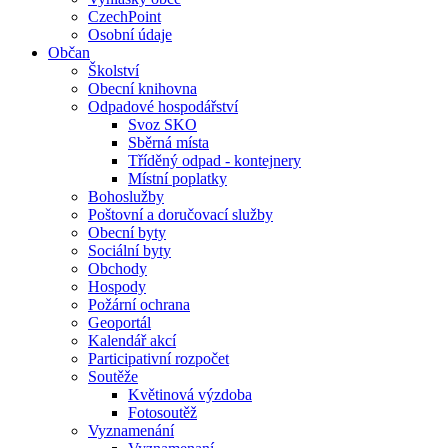
CzechPoint
Osobní údaje
Občan
Školství
Obecní knihovna
Odpadové hospodářství
Svoz SKO
Sběrná místa
Tříděný odpad - kontejnery
Místní poplatky
Bohoslužby
Poštovní a doručovací služby
Obecní byty
Sociální byty
Obchody
Hospody
Požární ochrana
Geoportál
Kalendář akcí
Participativní rozpočet
Soutěže
Květinová výzdoba
Fotosoutěž
Vyznamenání