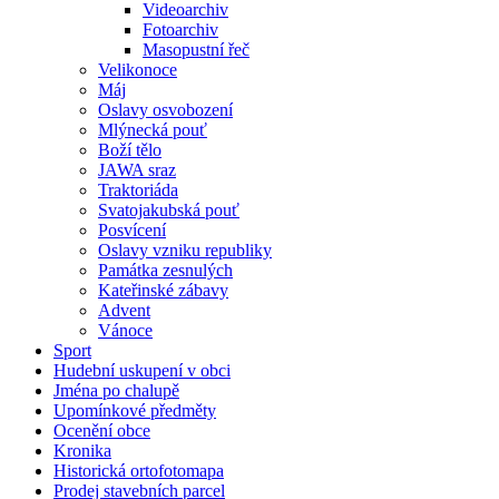
Videoarchiv
Fotoarchiv
Masopustní řeč
Velikonoce
Máj
Oslavy osvobození
Mlýnecká pouť
Boží tělo
JAWA sraz
Traktoriáda
Svatojakubská pouť
Posvícení
Oslavy vzniku republiky
Památka zesnulých
Kateřinské zábavy
Advent
Vánoce
Sport
Hudební uskupení v obci
Jména po chalupě
Upomínkové předměty
Ocenění obce
Kronika
Historická ortofotomapa
Prodej stavebních parcel