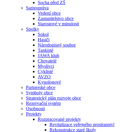
Socha před ZŠ
Samospráva
Vedení obce
Zastupitelstvo obce
Starostové v minulosti
Spolky
Sokol
Hasiči
Národopisný soubor
Tankisté
JAWA klub
Chovatelé
Myslivci
Cyklisté
AVZO
Kynologové
Partnerské obce
Symboly obce
Strategický plán rozvoje obce
Rezervační systém
Osobnosti
Projekty
Rozpracované projekty
Revitalizace veřejného prostranství
Rekonstrukce staré školy