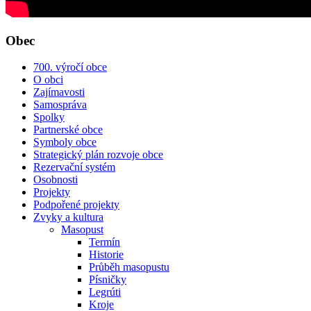
Obec
700. výročí obce
O obci
Zajímavosti
Samospráva
Spolky
Partnerské obce
Symboly obce
Strategický plán rozvoje obce
Rezervační systém
Osobnosti
Projekty
Podpořené projekty
Zvyky a kultura
Masopust
Termín
Historie
Průběh masopustu
Písničky
Legrúti
Kroje