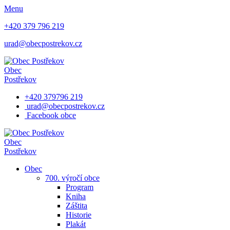
Menu
+420 379 796 219
urad@obecpostrekov.cz
Obec
Postřekov
+420 379796 219
urad@obecpostrekov.cz
Facebook​ obce
Obec
Postřekov
Obec
700. výročí obce
Program
Kniha
Záštita
Historie
Plakát