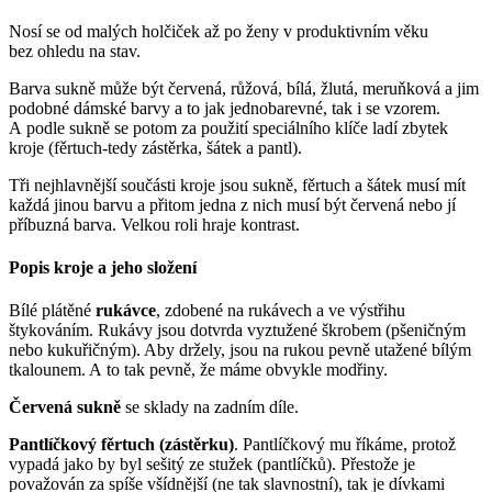
Nosí se od malých holčiček až po ženy v produktivním věku
bez ohledu na stav.
Barva sukně může být červená, růžová, bílá, žlutá, meruňková a jim
podobné dámské barvy a to jak jednobarevné, tak i se vzorem.
A podle sukně se potom za použití speciálního klíče ladí zbytek
kroje (fěrtuch-tedy zástěrka, šátek a pantl).
Tři nejhlavnější součásti kroje jsou sukně, fěrtuch a šátek musí mít
každá jinou barvu a přitom jedna z nich musí být červená nebo jí
příbuzná barva. Velkou roli hraje kontrast.
Popis kroje a jeho složení
Bílé plátěné
rukávce
, zdobené na rukávech a ve výstřihu
štykováním. Rukávy jsou dotvrda vyztužené škrobem (pšeničným
nebo kukuřičným). Aby držely, jsou na rukou pevně utažené bílým
tkalounem. A to tak pevně, že máme obvykle modřiny.
Červená sukně
se sklady na zadním díle.
Pantlíčkový fěrtuch (zástěrku)
. Pantlíčkový mu říkáme, protož
vypadá jako by byl sešitý ze stužek (pantlíčků). Přestože je
považován za spíše všídnější (ne tak slavnostní), tak je dívkami