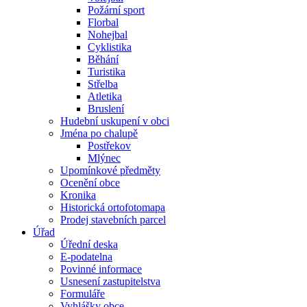
Požární sport
Florbal
Nohejbal
Cyklistika
Běhání
Turistika
Střelba
Atletika
Bruslení
Hudební uskupení v obci
Jména po chalupě
Postřekov
Mlýnec
Upomínkové předměty
Ocenění obce
Kronika
Historická ortofotomapa
Prodej stavebních parcel
Úřad
Úřední deska
E-podatelna
Povinné informace
Usnesení zastupitelstva
Formuláře
Vyhlášky obce