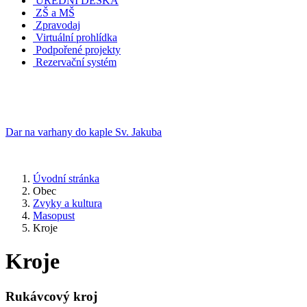
ÚŘEDNÍ DESKA
ZŠ a MŠ
Zpravodaj
Virtuální prohlídka
Podpořené projekty
Rezervační systém
Dar na varhany do kaple Sv. Jakuba
Úvodní stránka
Obec
Zvyky a kultura
Masopust
Kroje
Kroje
Rukávcový kroj