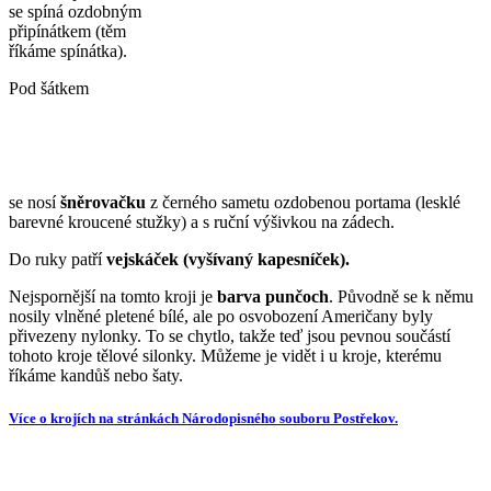
se spíná ozdobným
připínátkem (těm
říkáme spínátka).
Pod šátkem
se nosí
šněrovačku
z černého sametu ozdobenou portama (lesklé
barevné kroucené stužky) a s ruční výšivkou na zádech.
Do ruky patří
vejskáček
(vyšívaný kapesníček).
Nejspornější na tomto kroji je
barva punčoch
. Původně se k němu
nosily vlněné pletené bílé, ale po osvobození Američany byly
přivezeny nylonky. To se chytlo, takže teď jsou pevnou součástí
tohoto kroje tělové silonky. Můžeme je vidět i u kroje, kterému
říkáme kandůš nebo šaty.
Více o krojích na stránkách Národopisného souboru Postřekov.