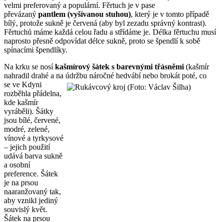
velmi preferovaný a populární. Fěrtuch je v pase
převázaný
pantlem (vyšívanou stuhou)
, který je v tomto případě
bílý, protože sukně je červená (aby byl zezadu správný kontrast).
Fěrtuchů máme každá celou řadu a střídáme je. Délka fěrtuchu musí
naprosto přesně odpovídat délce sukně, proto se špendlí k sobě
spínacími špendlíky.
Na krku se nosí
kašmírový šátek s barevnými třásněmi
(kašmír
nahradil drahé a na údržbu
náročné hedvábí nebo brokát poté, co
se ve Kdyni
rozběhla přádelna,
kde kašmír
vyráběli). Šátky
jsou bílé, červené,
modré, zelené,
vínové a tyrkysové
– jejich použití
udává barva sukně
a osobní
preference. Šátek
je na prsou
naaranžovaný tak,
aby vznikl jediný
souvislý květ.
Šátek na prsou