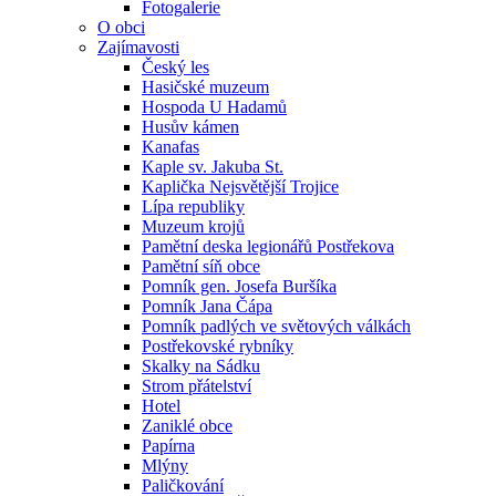
Fotogalerie
O obci
Zajímavosti
Český les
Hasičské muzeum
Hospoda U Hadamů
Husův kámen
Kanafas
Kaple sv. Jakuba St.
Kaplička Nejsvětější Trojice
Lípa republiky
Muzeum krojů
Pamětní deska legionářů Postřekova
Pamětní síň obce
Pomník gen. Josefa Buršíka
Pomník Jana Čápa
Pomník padlých ve světových válkách
Postřekovské rybníky
Skalky na Sádku
Strom přátelství
Hotel
Zaniklé obce
Papírna
Mlýny
Paličkování