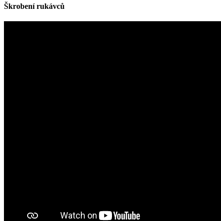
Škrobení rukávců