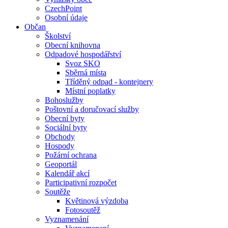
CzechPoint
Osobní údaje
Občan
Školství
Obecní knihovna
Odpadové hospodářství
Svoz SKO
Sběrná místa
Tříděný odpad - kontejnery
Místní poplatky
Bohoslužby
Poštovní a doručovací služby
Obecní byty
Sociální byty
Obchody
Hospody
Požární ochrana
Geoportál
Kalendář akcí
Participativní rozpočet
Soutěže
Květinová výzdoba
Fotosoutěž
Vyznamenání