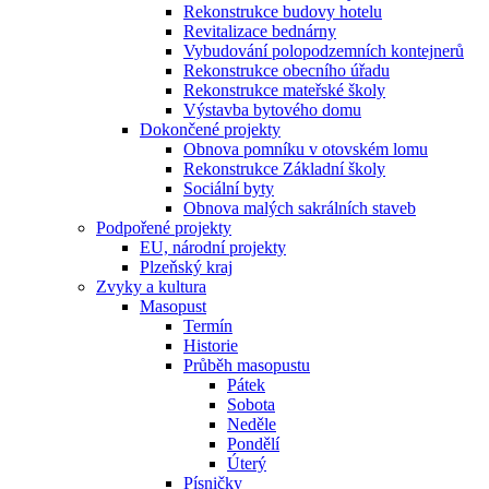
Rekonstrukce budovy hotelu
Revitalizace bednárny
Vybudování polopodzemních kontejnerů
Rekonstrukce obecního úřadu
Rekonstrukce mateřské školy
Výstavba bytového domu
Dokončené projekty
Obnova pomníku v otovském lomu
Rekonstrukce Základní školy
Sociální byty
Obnova malých sakrálních staveb
Podpořené projekty
EU, národní projekty
Plzeňský kraj
Zvyky a kultura
Masopust
Termín
Historie
Průběh masopustu
Pátek
Sobota
Neděle
Pondělí
Úterý
Písničky