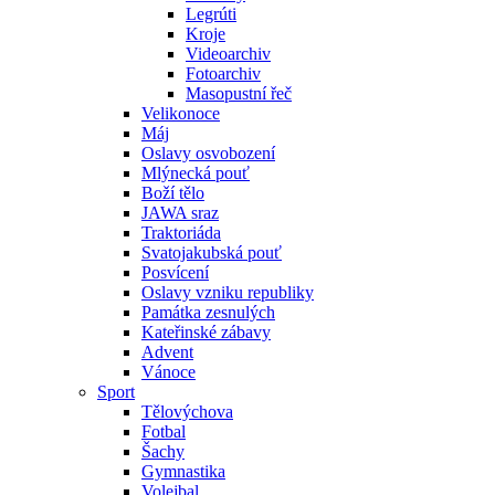
Legrúti
Kroje
Videoarchiv
Fotoarchiv
Masopustní řeč
Velikonoce
Máj
Oslavy osvobození
Mlýnecká pouť
Boží tělo
JAWA sraz
Traktoriáda
Svatojakubská pouť
Posvícení
Oslavy vzniku republiky
Památka zesnulých
Kateřinské zábavy
Advent
Vánoce
Sport
Tělovýchova
Fotbal
Šachy
Gymnastika
Volejbal