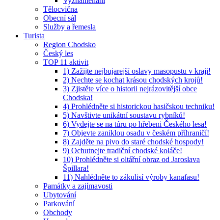
Vyznamenaní
Tělocvična
Obecní sál
Služby a řemesla
Turista
Region Chodsko
Český les
TOP 11 aktivit
1) Zažijte nejbujarejší oslavy masopustu v kraji!
2) Nechte se kochat krásou chodských krojů!
3) Zjistěte více o historii nejrázovitější obce
Chodska!
4) Prohlédněte si historickou hasičskou techniku!
5) Navštivte unikátní soustavu rybníků!
6) Vydejte se na túru po hřebeni Českého lesa!
7) Objevte zaniklou osadu v českém příhraničí!
8) Zajděte na pivo do staré chodské hospody!
9) Ochutnejte tradiční chodské koláče!
10) Prohlédněte si oltářní obraz od Jaroslava
Špillara!
11) Nahlédněte to zákulisí výroby kanafasu!
Památky a zajímavosti
Ubytování
Parkování
Obchody