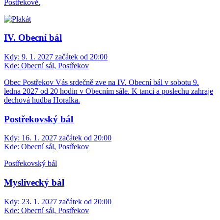
Postřekově.
IV. Obecní bál
Kdy:
9. 1. 2027 začátek od 20:00
Kde:
Obecní sál, Postřekov
Obec Postřekov Vás srdečně zve na IV. Obecní bál v sobotu 9.
ledna 2027 od 20 hodin v Obecním sále. K tanci a poslechu zahraje
dechová hudba Horalka.
Postřekovský bál
Kdy:
16. 1. 2027 začátek od 20:00
Kde:
Obecní sál, Postřekov
Postřekovský bál
Myslivecký bál
Kdy:
23. 1. 2027 začátek od 20:00
Kde:
Obecní sál, Postřekov