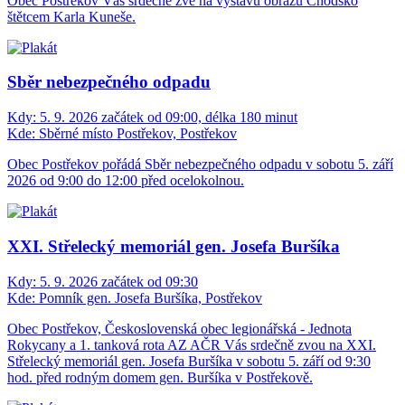
Obec Postřekov Vás srdečně zve na výstavu obrazů Chodsko
štětcem Karla Kuneše.
Sběr nebezpečného odpadu
Kdy:
5. 9. 2026 začátek od 09:00, délka 180 minut
Kde:
Sběrné místo Postřekov, Postřekov
Obec Postřekov pořádá Sběr nebezpečného odpadu v sobotu 5. září
2026 od 9:00 do 12:00 před ocelokolnou.
XXI. Střelecký memoriál gen. Josefa Buršíka
Kdy:
5. 9. 2026 začátek od 09:30
Kde:
Pomník gen. Josefa Buršíka, Postřekov
Obec Postřekov, Československá obec legionářská - Jednota
Rokycany a 1. tanková rota AZ AČR Vás srdečně zvou na XXI.
Střelecký memoriál gen. Josefa Buršíka v sobotu 5. září od 9:30
hod. před rodným domem gen. Buršíka v Postřekově.