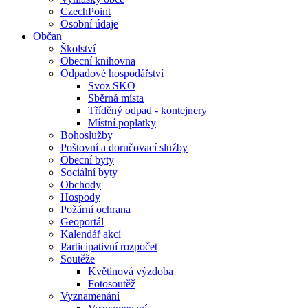
CzechPoint
Osobní údaje
Občan
Školství
Obecní knihovna
Odpadové hospodářství
Svoz SKO
Sběrná místa
Tříděný odpad - kontejnery
Místní poplatky
Bohoslužby
Poštovní a doručovací služby
Obecní byty
Sociální byty
Obchody
Hospody
Požární ochrana
Geoportál
Kalendář akcí
Participativní rozpočet
Soutěže
Květinová výzdoba
Fotosoutěž
Vyznamenání