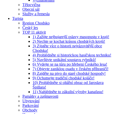
Vyznamenaní
Tělocvična
Obecní sál
Služby a řemesla
Turista
Region Chodsko
Český les
TOP 11 aktivit
1) Zažijte nejbujarejší oslavy masopustu v kraji!
2) Nechte se kochat krásou chodských krojů!
3) Zjistěte více o historii nejrázovitější obce
Chodska!
4) Prohlédněte si historickou hasičskou techniku!
5) Navštivte unikátní soustavu rybníků!
6) Vydejte se na túru po hřebeni Českého lesa!
7) Objevte zaniklou osadu v českém příhraničí!
8) Zajděte na pivo do staré chodské hospody!
9) Ochutnejte tradiční chodské koláče!
10) Prohlédněte si oltářní obraz od Jaroslava
Špillara!
11) Nahlédněte to zákulisí výroby kanafasu!
Památky a zajímavosti
Ubytování
Parkování
Obchody