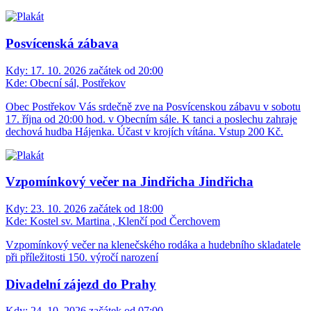
Posvícenská zábava
Kdy:
17. 10. 2026 začátek od 20:00
Kde:
Obecní sál, Postřekov
Obec Postřekov Vás srdečně zve na Posvícenskou zábavu v sobotu
17. října od 20:00 hod. v Obecním sále. K tanci a poslechu zahraje
dechová hudba Hájenka. Účast v krojích vítána. Vstup 200 Kč.
Vzpomínkový večer na Jindřicha Jindřicha
Kdy:
23. 10. 2026 začátek od 18:00
Kde:
Kostel sv. Martina , Klenčí pod Čerchovem
Vzpomínkový večer na klenečského rodáka a hudebního skladatele
při příležitosti 150. výročí narození
Divadelní zájezd do Prahy
Kdy:
24. 10. 2026 začátek od 07:00