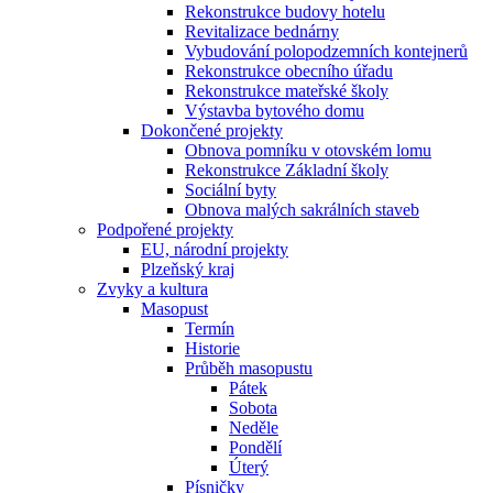
Rekonstrukce budovy hotelu
Revitalizace bednárny
Vybudování polopodzemních kontejnerů
Rekonstrukce obecního úřadu
Rekonstrukce mateřské školy
Výstavba bytového domu
Dokončené projekty
Obnova pomníku v otovském lomu
Rekonstrukce Základní školy
Sociální byty
Obnova malých sakrálních staveb
Podpořené projekty
EU, národní projekty
Plzeňský kraj
Zvyky a kultura
Masopust
Termín
Historie
Průběh masopustu
Pátek
Sobota
Neděle
Pondělí
Úterý
Písničky