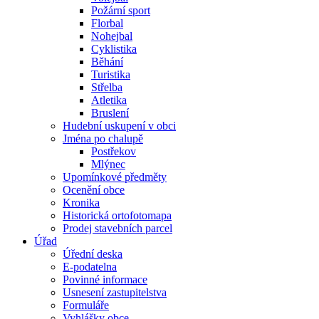
Požární sport
Florbal
Nohejbal
Cyklistika
Běhání
Turistika
Střelba
Atletika
Bruslení
Hudební uskupení v obci
Jména po chalupě
Postřekov
Mlýnec
Upomínkové předměty
Ocenění obce
Kronika
Historická ortofotomapa
Prodej stavebních parcel
Úřad
Úřední deska
E-podatelna
Povinné informace
Usnesení zastupitelstva
Formuláře
Vyhlášky obce