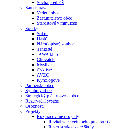
Socha před ZŠ
Samospráva
Vedení obce
Zastupitelstvo obce
Starostové v minulosti
Spolky
Sokol
Hasiči
Národopisný soubor
Tankisté
JAWA klub
Chovatelé
Myslivci
Cyklisté
AVZO
Kynologové
Partnerské obce
Symboly obce
Strategický plán rozvoje obce
Rezervační systém
Osobnosti
Projekty
Rozpracované projekty
Revitalizace veřejného prostranství
Rekonstrukce staré školy