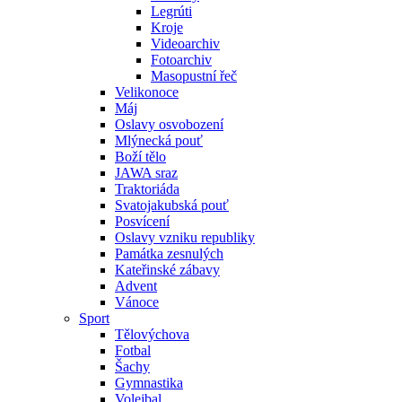
Legrúti
Kroje
Videoarchiv
Fotoarchiv
Masopustní řeč
Velikonoce
Máj
Oslavy osvobození
Mlýnecká pouť
Boží tělo
JAWA sraz
Traktoriáda
Svatojakubská pouť
Posvícení
Oslavy vzniku republiky
Památka zesnulých
Kateřinské zábavy
Advent
Vánoce
Sport
Tělovýchova
Fotbal
Šachy
Gymnastika
Volejbal