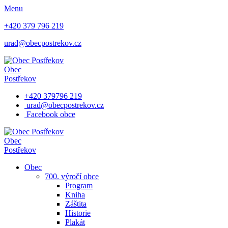
Menu
+420 379 796 219
urad@obecpostrekov.cz
Obec
Postřekov
+420 379796 219
urad@obecpostrekov.cz
Facebook​ obce
Obec
Postřekov
Obec
700. výročí obce
Program
Kniha
Záštita
Historie
Plakát