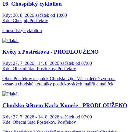
16. Chospílský cyklotlon
Kdy:
30. 8. 2026 začátek od 10:00
Kde:
Chospíl, Postřekov
Chospílský cyklotlon
Květy z Postřekova - PRODLOUŽENO
Kdy:
27. 7. 2026 - 14. 8. 2026 začátek od 07:00
Kde:
Obecní úřad Postřekov, Postřekov
Obec Postřekov a spolek Chodsko žije! Vás srdečně zvou na
výstavu chodské keramiky postřekovských malířů a malířek.
Chodsko štětcem Karla Kuneše - PRODLOUŽENO
Kdy:
27. 7. 2026 - 14. 8. 2026 začátek od 07:00
Kde:
Obecní úřad Postřekov, Postřekov