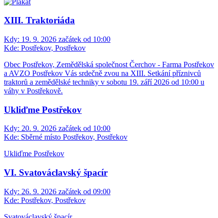
XIII. Traktoriáda
Kdy:
19. 9. 2026 začátek od 10:00
Kde:
Postřekov, Postřekov
Obec Postřekov, Zemědělská společnost Čerchov - Farma Postřekov
a AVZO Postřekov Vás srdečně zvou na XIII. Setkání příznivců
traktorů a zemědělské techniky v sobotu 19. září 2026 od 10:00 u
váhy v Postřekově.
Ukliďme Postřekov
Kdy:
20. 9. 2026 začátek od 10:00
Kde:
Sběrné místo Postřekov, Postřekov
Ukliďme Postřekov
VI. Svatováclavský špacír
Kdy:
26. 9. 2026 začátek od 09:00
Kde:
Postřekov, Postřekov
Svatováclavský špacír