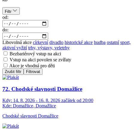
Filtr
od:
do:
Libovolná akce
církevní
divadlo
historické akce
hudba
ostatní
sport,
aktivní vyžití
trhy, výstavy, veletrhy
Bezbariérový vstup na akci
Vstup na akci povolen se zvířaty
Akce je vhodná pro děti
Zrušit filtr
Filtrovat
72. Chodské slavnosti Domažlice
Kdy:
14. 8. 2026 - 16. 8. 2026 začátek od 20:00
Kde:
Domažlice, Domažlice
Chodské slavnosti Domažlice