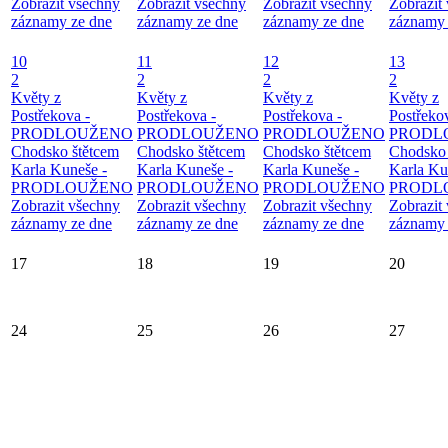
Zobrazit všechny
Zobrazit všechny
Zobrazit všechny
Zobrazit
záznamy ze dne
záznamy ze dne
záznamy ze dne
záznamy 
10
11
12
13
2
2
2
2
Květy z
Květy z
Květy z
Květy z
Postřekova -
Postřekova -
Postřekova -
Postřeko
PRODLOUŽENO
PRODLOUŽENO
PRODLOUŽENO
PRODL
Chodsko štětcem
Chodsko štětcem
Chodsko štětcem
Chodsko 
Karla Kuneše -
Karla Kuneše -
Karla Kuneše -
Karla Ku
PRODLOUŽENO
PRODLOUŽENO
PRODLOUŽENO
PRODL
Zobrazit všechny
Zobrazit všechny
Zobrazit všechny
Zobrazit
záznamy ze dne
záznamy ze dne
záznamy ze dne
záznamy 
17
18
19
20
24
25
26
27