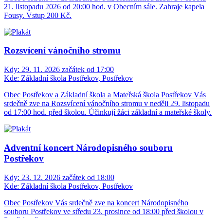
21. listopadu 2026 od 20:00 hod. v Obecním sále. Zahraje kapela
Fousy. Vstup 200 Kč.
Rozsvícení vánočního stromu
Kdy:
29. 11. 2026 začátek od 17:00
Kde:
Základní škola Postřekov, Postřekov
Obec Postřekov a Základní škola a Mateřská škola Postřekov Vás
srdečně zve na Rozsvícení vánočního stromu v neděli 29. listopadu
od 17:00 hod. před školou. Účinkují žáci základní a mateřské školy.
Adventní koncert Národopisného souboru
Postřekov
Kdy:
23. 12. 2026 začátek od 18:00
Kde:
Základní škola Postřekov, Postřekov
Obec Postřekov Vás srdečně zve na koncert Národopisného
souboru Postřekov ve středu 23. prosince od 18:00 před školou v