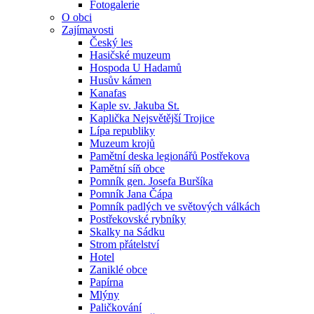
Fotogalerie
O obci
Zajímavosti
Český les
Hasičské muzeum
Hospoda U Hadamů
Husův kámen
Kanafas
Kaple sv. Jakuba St.
Kaplička Nejsvětější Trojice
Lípa republiky
Muzeum krojů
Pamětní deska legionářů Postřekova
Pamětní síň obce
Pomník gen. Josefa Buršíka
Pomník Jana Čápa
Pomník padlých ve světových válkách
Postřekovské rybníky
Skalky na Sádku
Strom přátelství
Hotel
Zaniklé obce
Papírna
Mlýny
Paličkování