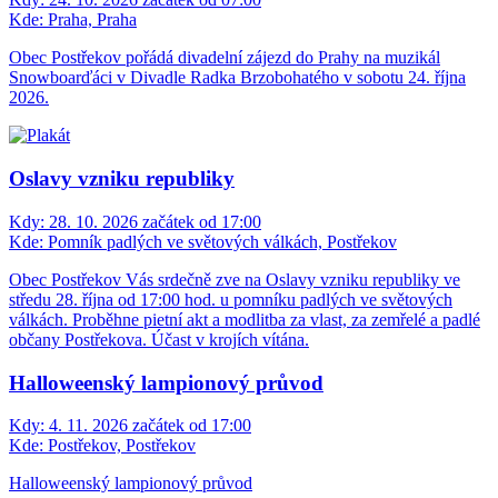
Kde:
Praha, Praha
Obec Postřekov pořádá divadelní zájezd do Prahy na muzikál
Snowboarďáci v Divadle Radka Brzobohatého v sobotu 24. října
2026.
Oslavy vzniku republiky
Kdy:
28. 10. 2026 začátek od 17:00
Kde:
Pomník padlých ve světových válkách, Postřekov
Obec Postřekov Vás srdečně zve na Oslavy vzniku republiky ve
středu 28. října od 17:00 hod. u pomníku padlých ve světových
válkách. Proběhne pietní akt a modlitba za vlast, za zemřelé a padlé
občany Postřekova. Účast v krojích vítána.
Halloweenský lampionový průvod
Kdy:
4. 11. 2026 začátek od 17:00
Kde:
Postřekov, Postřekov
Halloweenský lampionový průvod