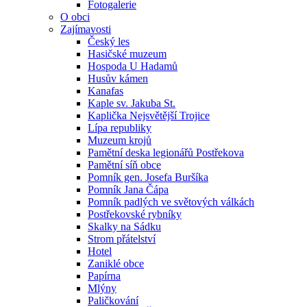
Fotogalerie
O obci
Zajímavosti
Český les
Hasičské muzeum
Hospoda U Hadamů
Husův kámen
Kanafas
Kaple sv. Jakuba St.
Kaplička Nejsvětější Trojice
Lípa republiky
Muzeum krojů
Pamětní deska legionářů Postřekova
Pamětní síň obce
Pomník gen. Josefa Buršíka
Pomník Jana Čápa
Pomník padlých ve světových válkách
Postřekovské rybníky
Skalky na Sádku
Strom přátelství
Hotel
Zaniklé obce
Papírna
Mlýny
Paličkování