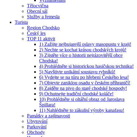
Vyznamenaní
Tělocvična
Obecní sál
Služby a řemesla
Turista
Region Chodsko
Český les
TOP 11 aktivit
1) Zažijte nejbujarejší oslavy masopustu v kraji!
2) Nechte se kochat krásou chodských krojů!
3) Zjistěte více o historii nejrázovitější obce
Chodska!
4) Prohlédněte si historickou hasičskou techniku!
5) Navštivte unikátní soustavu rybníků!
6) Vydejte se na túru po hřebeni Českého lesa!
7) Objevte zaniklou osadu v českém příhraničí!
8) Zajděte na pivo do staré chodské hospody!
9) Ochutnejte tradiční chodské koláče!
10) Prohlédněte si oltářní obraz od Jaroslava
Špillara!
11) Nahlédněte to zákulisí výroby kanafasu!
Památky a zajímavosti
Ubytování
Parkování
Obchody