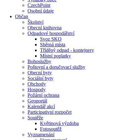
CzechPoint
Osobní údaje
Občan
Školství
Obecní knihovna
Odpadové hospodářství
Svoz SKO
Sběrná místa
Tříděný odpad - kontejnery
Místní poplatky
Bohoslužby
Poštovní a doručovací služby
Obecní byty
Sociální byty
Obchody
Hospody
Požární ochrana
Geoportál
Kalendář akcí
Participativní rozpočet
Soutěže
Květinová výzdoba
Fotosoutěž
Vyznamenání