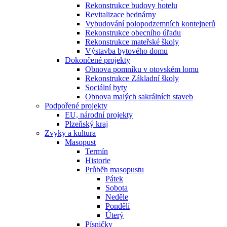
Rekonstrukce budovy hotelu
Revitalizace bednárny
Vybudování polopodzemních kontejnerů
Rekonstrukce obecního úřadu
Rekonstrukce mateřské školy
Výstavba bytového domu
Dokončené projekty
Obnova pomníku v otovském lomu
Rekonstrukce Základní školy
Sociální byty
Obnova malých sakrálních staveb
Podpořené projekty
EU, národní projekty
Plzeňský kraj
Zvyky a kultura
Masopust
Termín
Historie
Průběh masopustu
Pátek
Sobota
Neděle
Pondělí
Úterý
Písničky