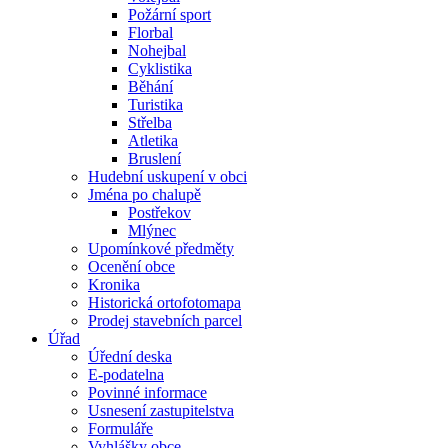
Požární sport
Florbal
Nohejbal
Cyklistika
Běhání
Turistika
Střelba
Atletika
Bruslení
Hudební uskupení v obci
Jména po chalupě
Postřekov
Mlýnec
Upomínkové předměty
Ocenění obce
Kronika
Historická ortofotomapa
Prodej stavebních parcel
Úřad
Úřední deska
E-podatelna
Povinné informace
Usnesení zastupitelstva
Formuláře
Vyhlášky obce