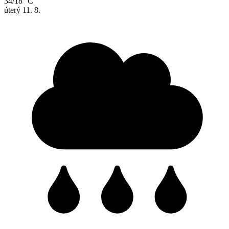
34/18 °C
úterý
11. 8.