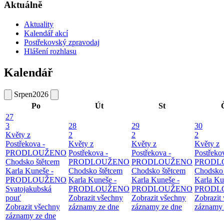
Aktuálně
Aktuality
Kalendář akcí
Postřekovský zpravodaj
Hlášení rozhlasu
Kalendář
Srpen
2026
Po
Út
St
27
3
28
29
30
Květy z
2
2
2
Postřekova -
Květy z
Květy z
Květy z
PRODLOUŽENO
Postřekova -
Postřekova -
Postřeko
Chodsko štětcem
PRODLOUŽENO
PRODLOUŽENO
PRODL
Karla Kuneše -
Chodsko štětcem
Chodsko štětcem
Chodsko 
PRODLOUŽENO
Karla Kuneše -
Karla Kuneše -
Karla Ku
Svatojakubská
PRODLOUŽENO
PRODLOUŽENO
PRODL
pouť
Zobrazit všechny
Zobrazit všechny
Zobrazit
Zobrazit všechny
záznamy ze dne
záznamy ze dne
záznamy 
záznamy ze dne