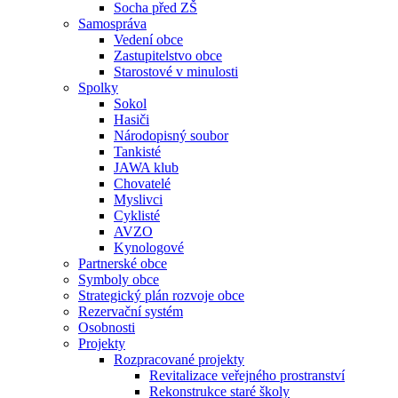
Socha před ZŠ
Samospráva
Vedení obce
Zastupitelstvo obce
Starostové v minulosti
Spolky
Sokol
Hasiči
Národopisný soubor
Tankisté
JAWA klub
Chovatelé
Myslivci
Cyklisté
AVZO
Kynologové
Partnerské obce
Symboly obce
Strategický plán rozvoje obce
Rezervační systém
Osobnosti
Projekty
Rozpracované projekty
Revitalizace veřejného prostranství
Rekonstrukce staré školy