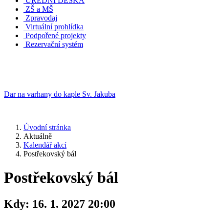
ÚŘEDNÍ DESKA
ZŠ a MŠ
Zpravodaj
Virtuální prohlídka
Podpořené projekty
Rezervační systém
Dar na varhany do kaple Sv. Jakuba
Úvodní stránka
Aktuálně
Kalendář akcí
Postřekovský bál
Postřekovský bál
Kdy:
16. 1. 2027 20:00