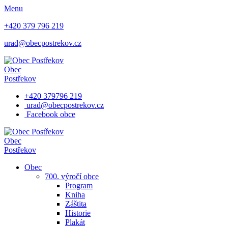
Menu
+420 379 796 219
urad@obecpostrekov.cz
Obec
Postřekov
+420 379796 219
urad@obecpostrekov.cz
Facebook​ obce
Obec
Postřekov
Obec
700. výročí obce
Program
Kniha
Záštita
Historie
Plakát