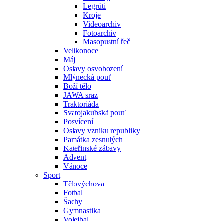
Legrúti
Kroje
Videoarchiv
Fotoarchiv
Masopustní řeč
Velikonoce
Máj
Oslavy osvobození
Mlýnecká pouť
Boží tělo
JAWA sraz
Traktoriáda
Svatojakubská pouť
Posvícení
Oslavy vzniku republiky
Památka zesnulých
Kateřinské zábavy
Advent
Vánoce
Sport
Tělovýchova
Fotbal
Šachy
Gymnastika
Volejbal