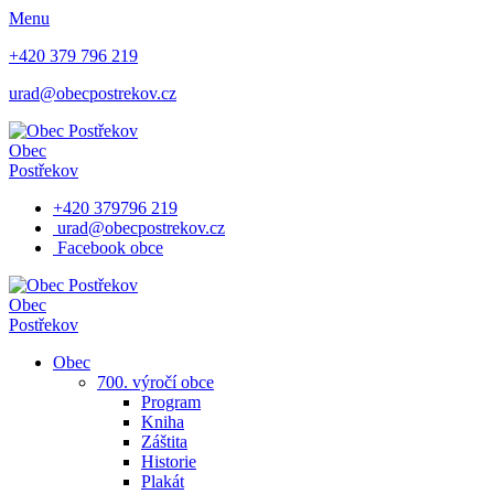
Menu
+420 379 796 219
urad@obecpostrekov.cz
Obec
Postřekov
+420 379796 219
urad@obecpostrekov.cz
Facebook​ obce
Obec
Postřekov
Obec
700. výročí obce
Program
Kniha
Záštita
Historie
Plakát