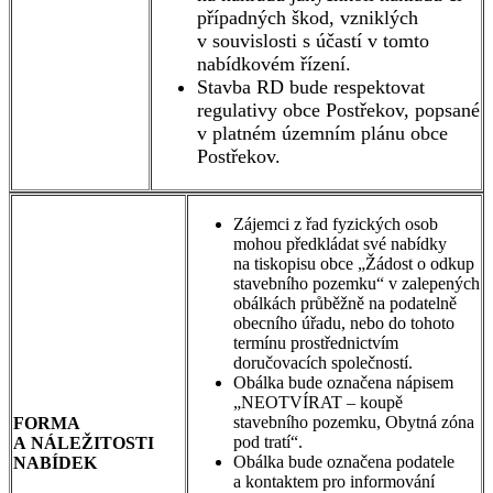
případných škod, vzniklých
v souvislosti s účastí v tomto
nabídkovém řízení.
Stavba RD bude respektovat
regulativy obce Postřekov, popsané
v platném územním plánu obce
Postřekov.
Zájemci z řad fyzických osob
mohou předkládat své nabídky
na tiskopisu obce „Žádost o odkup
stavebního pozemku“ v zalepených
obálkách průběžně na podatelně
obecního úřadu, nebo do tohoto
termínu prostřednictvím
doručovacích společností.
Obálka bude označena nápisem
„NEOTVÍRAT – koupě
stavebního pozemku, Obytná zóna
FORMA
pod tratí“.
A NÁLEŽITOSTI
Obálka bude označena podatele
NABÍDEK
a kontaktem pro informování