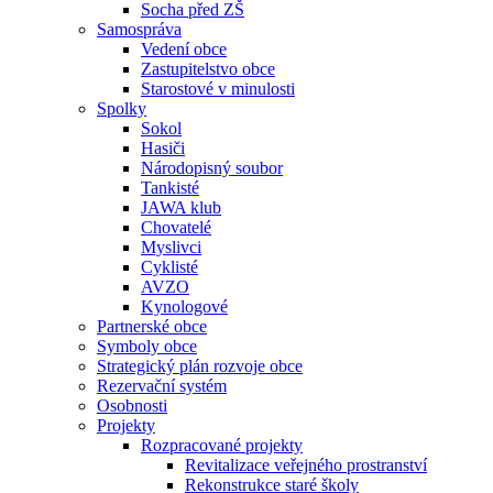
Socha před ZŠ
Samospráva
Vedení obce
Zastupitelstvo obce
Starostové v minulosti
Spolky
Sokol
Hasiči
Národopisný soubor
Tankisté
JAWA klub
Chovatelé
Myslivci
Cyklisté
AVZO
Kynologové
Partnerské obce
Symboly obce
Strategický plán rozvoje obce
Rezervační systém
Osobnosti
Projekty
Rozpracované projekty
Revitalizace veřejného prostranství
Rekonstrukce staré školy