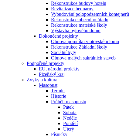
Rekonstrukce budovy hotelu
Revitalizace bednárny
Vybudování polopodzemních kontejnerů
Rekonstrukce obecního úřadu
Rekonstrukce mateřské školy
Výstavba bytového domu
Dokončené projekty
Obnova pomníku v otovském lomu
Rekonstrukce Základní školy
Sociální byty
Obnova malých sakrálních staveb
Podpořené projekty
EU, národní projekty
Plzeňský kraj
Zvyky a kultura
Masopust
Termín
Historie
Průběh masopustu
Pátek
Sobota
Neděle
Pondělí
Úterý
Písničky