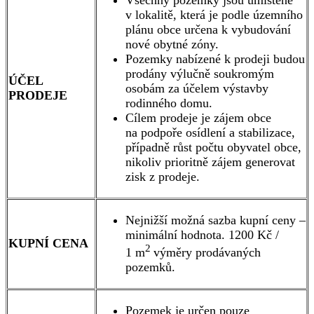
Všechny pozemky jsou umístěné
v lokalitě, která je podle územního
plánu obce určena k vybudování
nové obytné zóny.
Pozemky nabízené k prodeji budou
prodány výlučně soukromým
ÚČEL
osobám za účelem výstavby
PRODEJE
rodinného domu.
Cílem prodeje je zájem obce
na podpoře osídlení a stabilizace,
případně růst počtu obyvatel obce,
nikoliv prioritně zájem generovat
zisk z prodeje.
Nejnižší možná sazba kupní ceny –
minimální hodnota. 1200 Kč /
KUPNÍ CENA
2
1 m
výměry prodávaných
pozemků.
Pozemek je určen pouze