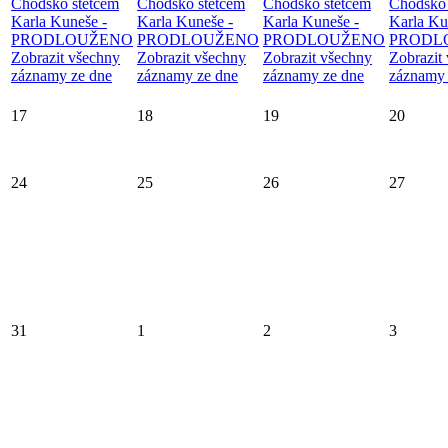
Chodsko štětcem
Chodsko štětcem
Chodsko štětcem
Chodsko 
Karla Kuneše -
Karla Kuneše -
Karla Kuneše -
Karla Ku
PRODLOUŽENO
PRODLOUŽENO
PRODLOUŽENO
PRODL
Zobrazit všechny
Zobrazit všechny
Zobrazit všechny
Zobrazit
záznamy ze dne
záznamy ze dne
záznamy ze dne
záznamy 
17
18
19
20
24
25
26
27
31
1
2
3