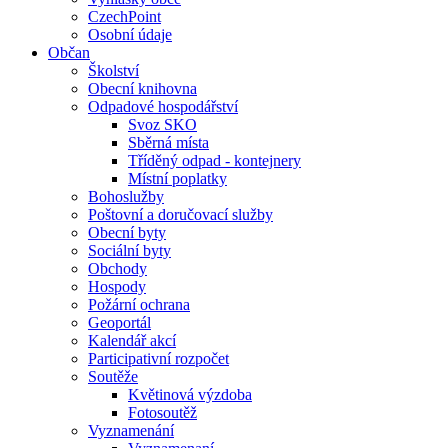
CzechPoint
Osobní údaje
Občan
Školství
Obecní knihovna
Odpadové hospodářství
Svoz SKO
Sběrná místa
Tříděný odpad - kontejnery
Místní poplatky
Bohoslužby
Poštovní a doručovací služby
Obecní byty
Sociální byty
Obchody
Hospody
Požární ochrana
Geoportál
Kalendář akcí
Participativní rozpočet
Soutěže
Květinová výzdoba
Fotosoutěž
Vyznamenání