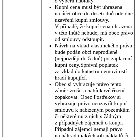
o výběru nabídky.
Kupní cena musí být uhrazena
na účet obce do deseti dnů ode dne
uzavření kupní smlouvy.
V případě, že kupní cena uhrazena
v této lhůtě nebude, má obec právo
od smlouvy odstoupit.
Návrh na vklad vlastnického práva
bude podán obcí neprodleně
(nejpozději do 5 dnů) po zaplacení
kupní ceny.Správní poplatek
za vklad do katastru nemovitostí
hradí kupující.
Obec si vyhrazuje právo tento
záměr zrušit a nabídkové řízení
zopakovat. Obec Postřekov si
vyhrazuje právo neuzavřít kupní
smlouvu k nabízeným pozemkům
či některému z nich s žádným
z případných zájemců o koupi.
Případní zájemci nemají právo
na náhradu jakýchkoli nákladů či