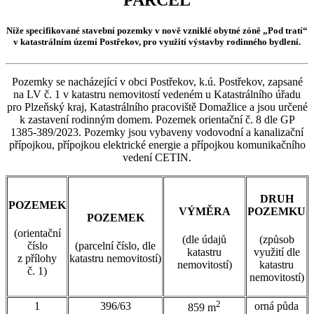
Níže specifikované stavební pozemky v nově vzniklé obytné zóně „Pod tratí“
v katastrálním území Postřekov, pro využití výstavby rodinného bydlení.
Pozemky se nacházející v obci Postřekov, k.ú. Postřekov, zapsané
na LV č. 1 v katastru nemovitostí vedeném u Katastrálního úřadu
pro Plzeňský kraj, Katastrálního pracoviště Domažlice a jsou určené
k zastavení rodinným domem. Pozemek orientační č. 8 dle GP
1385-389/2023. Pozemky jsou vybaveny vodovodní a kanalizační
přípojkou, přípojkou elektrické energie a přípojkou komunikačního
vedení CETIN.
DRUH
POZEMEK
VÝMĚRA
POZEMKU
POZEMEK
(orientační
(dle údajů
(způsob
číslo
(parcelní číslo, dle
katastru
využití dle
z přílohy
katastru nemovitostí)
nemovitostí)
katastru
č. 1)
nemovitostí)
2
1
396/63
orná půda
859 m