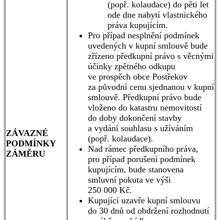
(popř. kolaudace) do pěti let
ode dne nabytí vlastnického
práva kupujícím.
Pro případ nesplnění podmínek
uvedených v kupní smlouvě bude
zřízeno předkupní právo s věcnými
účinky zpětného odkupu
ve prospěch obce Postřekov
za původní cenu sjednanou v kupní
smlouvě. Předkupní právo bude
vloženo do katastru nemovitostí
do doby dokončení stavby
a vydání souhlasu s užíváním
ZÁVAZNÉ
(popř. kolaudace).
PODMÍNKY
Nad rámec předkupního práva,
ZÁMĚRU
pro případ porušení podmínek
kupujícím, bude stanovena
smluvní pokuta ve výši
250 000 Kč.
Kupující uzavře kupní smlouvu
do 30 dnů od obdržení rozhodnutí