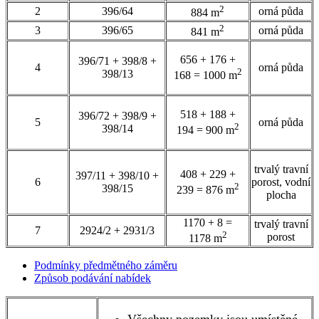
2
2
396/64
orná půda
884 m
2
3
396/65
orná půda
841 m
656 + 176 +
396/71 + 398/8 +
4
orná půda
2
398/13
168 = 1000 m
518 + 188 +
396/72 + 398/9 +
5
orná půda
2
398/14
194 = 900 m
trvalý travní
408 + 229 +
397/11 + 398/10 +
6
porost, vodní
2
398/15
239 = 876 m
plocha
1170 + 8 =
trvalý travní
7
2924/2 + 2931/3
2
porost
1178 m
Podmínky předmětného záměru
Způsob podávání nabídek