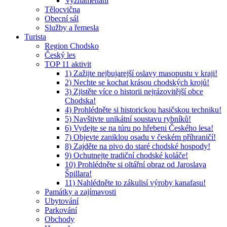
Vyznamenaní
Tělocvična
Obecní sál
Služby a řemesla
Turista
Region Chodsko
Český les
TOP 11 aktivit
1) Zažijte nejbujarejší oslavy masopustu v kraji!
2) Nechte se kochat krásou chodských krojů!
3) Zjistěte více o historii nejrázovitější obce
Chodska!
4) Prohlédněte si historickou hasičskou techniku!
5) Navštivte unikátní soustavu rybníků!
6) Vydejte se na túru po hřebeni Českého lesa!
7) Objevte zaniklou osadu v českém příhraničí!
8) Zajděte na pivo do staré chodské hospody!
9) Ochutnejte tradiční chodské koláče!
10) Prohlédněte si oltářní obraz od Jaroslava
Špillara!
11) Nahlédněte to zákulisí výroby kanafasu!
Památky a zajímavosti
Ubytování
Parkování
Obchody