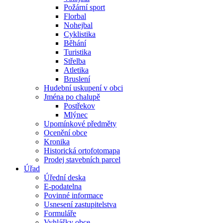
Požární sport
Florbal
Nohejbal
Cyklistika
Běhání
Turistika
Střelba
Atletika
Bruslení
Hudební uskupení v obci
Jména po chalupě
Postřekov
Mlýnec
Upomínkové předměty
Ocenění obce
Kronika
Historická ortofotomapa
Prodej stavebních parcel
Úřad
Úřední deska
E-podatelna
Povinné informace
Usnesení zastupitelstva
Formuláře
Vyhlášky obce