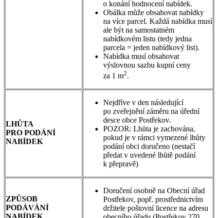
o konání hodnocení nabídek.
Obálka může obsahovat nabídky
na více parcel. Každá nabídka musí
ale být na samostatném
nabídkovém listu (tedy jedna
parcela = jeden nabídkový list).
Nabídka musí obsahovat
výslovnou sazbu kupní ceny
2
za 1 m
.
Nejdříve v den následující
po zveřejnění záměru na úřední
desce obce Postřekov.
LHŮTA
POZOR: Lhůta je zachována,
PRO PODÁNÍ
pokud je v rámci vymezené lhůty
NABÍDEK
podání obci doručeno (nestačí
předat v uvedené lhůtě podání
k přepravě)
Doručení osobně na Obecní úřad
ZPŮSOB
Postřekov, popř. prostřednictvím
PODÁVÁNÍ
držitele poštovní licence na adresu
NABÍDEK
obecního úřadu (Postřekov 270,