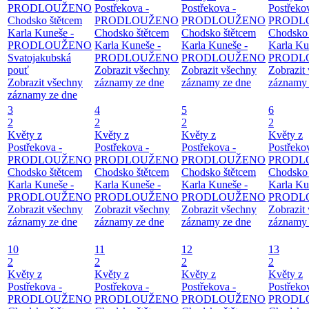
PRODLOUŽENO
Postřekova -
Postřekova -
Postřeko
Chodsko štětcem
PRODLOUŽENO
PRODLOUŽENO
PRODL
Karla Kuneše -
Chodsko štětcem
Chodsko štětcem
Chodsko 
PRODLOUŽENO
Karla Kuneše -
Karla Kuneše -
Karla Ku
Svatojakubská
PRODLOUŽENO
PRODLOUŽENO
PRODL
pouť
Zobrazit všechny
Zobrazit všechny
Zobrazit
Zobrazit všechny
záznamy ze dne
záznamy ze dne
záznamy 
záznamy ze dne
3
4
5
6
2
2
2
2
Květy z
Květy z
Květy z
Květy z
Postřekova -
Postřekova -
Postřekova -
Postřeko
PRODLOUŽENO
PRODLOUŽENO
PRODLOUŽENO
PRODL
Chodsko štětcem
Chodsko štětcem
Chodsko štětcem
Chodsko 
Karla Kuneše -
Karla Kuneše -
Karla Kuneše -
Karla Ku
PRODLOUŽENO
PRODLOUŽENO
PRODLOUŽENO
PRODL
Zobrazit všechny
Zobrazit všechny
Zobrazit všechny
Zobrazit
záznamy ze dne
záznamy ze dne
záznamy ze dne
záznamy 
10
11
12
13
2
2
2
2
Květy z
Květy z
Květy z
Květy z
Postřekova -
Postřekova -
Postřekova -
Postřeko
PRODLOUŽENO
PRODLOUŽENO
PRODLOUŽENO
PRODL