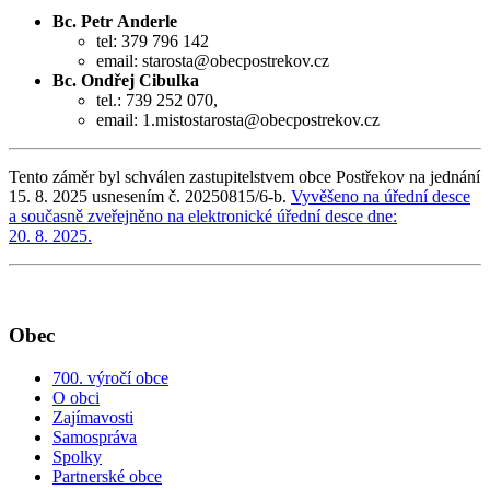
Bc. Petr Anderle
tel: 379 796 142
email: starosta@obecpostrekov.cz
Bc. Ondřej Cibulka
tel.: 739 252 070,
email: 1.mistostarosta@obecpostrekov.cz
Tento záměr byl schválen zastupitelstvem obce Postřekov na jednání
15. 8. 2025 usnesením č. 20250815/6-b.
Vyvěšeno na úřední desce
a současně zveřejněno na elektronické úřední desce dne:
20. 8. 2025.
Obec
700. výročí obce
O obci
Zajímavosti
Samospráva
Spolky
Partnerské obce