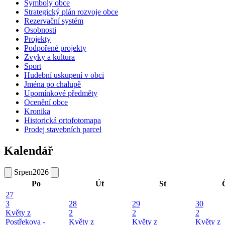
Symboly obce
Strategický plán rozvoje obce
Rezervační systém
Osobnosti
Projekty
Podpořené projekty
Zvyky a kultura
Sport
Hudební uskupení v obci
Jména po chalupě
Upomínkové předměty
Ocenění obce
Kronika
Historická ortofotomapa
Prodej stavebních parcel
Kalendář
Srpen
2026
Po
Út
St
27
3
28
29
30
Květy z
2
2
2
Postřekova -
Květy z
Květy z
Květy z