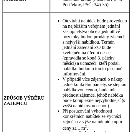
Postřekov, PSČ: 345 35).
Otevírání nabídek bude provedeno
na nejbližším veřejném jednání
zastupitelstva obce a jednotlivé
pozemky budou prodány zájemci
s nejvyšší nabídkou. Termín
jednání zasedání ZO bude
zveřejněn na úřední desce
(zpravidla se koná 3. pátekv
měsíci) a uchazeči, kteří podali
nabídku budou o tomto písemně
informováni.
V případě více zájemců o nákup
jedné konkrétní parcely, se stejnou
nabídkovou cenou, bude mít
přednost zájemce, jehož nabídka
ZPŮSOB VÝBĚRU
bude komplexně nejvýhodnější (s
ZÁJEMCŮ
vyšší nabídkovou cenou).
Při posuzování výhodnosti
konkrétních nabídek se vychází
zejména z výše nabídnuté kupní
2
ceny za 1 m
.