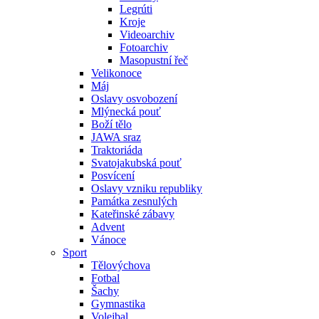
Legrúti
Kroje
Videoarchiv
Fotoarchiv
Masopustní řeč
Velikonoce
Máj
Oslavy osvobození
Mlýnecká pouť
Boží tělo
JAWA sraz
Traktoriáda
Svatojakubská pouť
Posvícení
Oslavy vzniku republiky
Památka zesnulých
Kateřinské zábavy
Advent
Vánoce
Sport
Tělovýchova
Fotbal
Šachy
Gymnastika
Volejbal