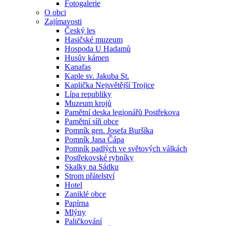
Fotogalerie
O obci
Zajímavosti
Český les
Hasičské muzeum
Hospoda U Hadamů
Husův kámen
Kanafas
Kaple sv. Jakuba St.
Kaplička Nejsvětější Trojice
Lípa republiky
Muzeum krojů
Pamětní deska legionářů Postřekova
Pamětní síň obce
Pomník gen. Josefa Buršíka
Pomník Jana Čápa
Pomník padlých ve světových válkách
Postřekovské rybníky
Skalky na Sádku
Strom přátelství
Hotel
Zaniklé obce
Papírna
Mlýny
Paličkování