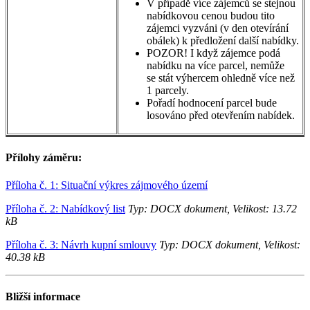
V případě více zájemců se stejnou
nabídkovou cenou budou tito
zájemci vyzváni (v den otevírání
obálek) k předložení další nabídky.
POZOR! I když zájemce podá
nabídku na více parcel, nemůže
se stát výhercem ohledně více než
1 parcely.
Pořadí hodnocení parcel bude
losováno před otevřením nabídek.
Přílohy záměru:
Příloha č. 1: Situační výkres zájmového území
Příloha č. 2: Nabídkový list
Typ: DOCX dokument, Velikost: 13.72
kB
Příloha č. 3: Návrh kupní smlouvy
Typ: DOCX dokument, Velikost:
40.38 kB
Bližší informace