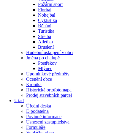
Požární sport
Florbal
Nohejbal
Cyklistika
Běhání
Turistika
Střelba
Atletika
Bruslení
Hudební uskupení v obci
Jména po chalupě
Postřekov
Mlýnec
Upomínkové předměty
Ocenění obce
Kronika
Historická ortofotomapa
Prodej stavebních parcel
Úřad
Úřední deska
E-podatelna
Povinné informace
Usnesení zastupitelstva
Formuláře
Vyhlášky obce