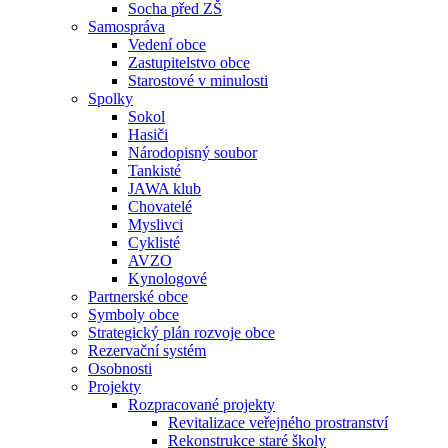
Socha před ZŠ
Samospráva
Vedení obce
Zastupitelstvo obce
Starostové v minulosti
Spolky
Sokol
Hasiči
Národopisný soubor
Tankisté
JAWA klub
Chovatelé
Myslivci
Cyklisté
AVZO
Kynologové
Partnerské obce
Symboly obce
Strategický plán rozvoje obce
Rezervační systém
Osobnosti
Projekty
Rozpracované projekty
Revitalizace veřejného prostranství
Rekonstrukce staré školy