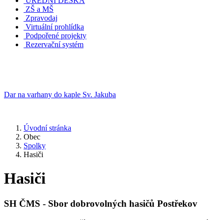
ÚŘEDNÍ DESKA
ZŠ a MŠ
Zpravodaj
Virtuální prohlídka
Podpořené projekty
Rezervační systém
Dar na varhany do kaple Sv. Jakuba
Úvodní stránka
Obec
Spolky
Hasiči
Hasiči
SH ČMS - Sbor dobrovolných hasičů Postřekov