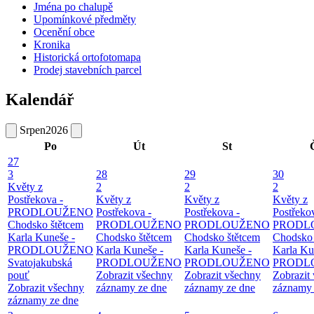
Jména po chalupě
Upomínkové předměty
Ocenění obce
Kronika
Historická ortofotomapa
Prodej stavebních parcel
Kalendář
Srpen
2026
Po
Út
St
27
3
28
29
30
Květy z
2
2
2
Postřekova -
Květy z
Květy z
Květy z
PRODLOUŽENO
Postřekova -
Postřekova -
Postřeko
Chodsko štětcem
PRODLOUŽENO
PRODLOUŽENO
PRODL
Karla Kuneše -
Chodsko štětcem
Chodsko štětcem
Chodsko 
PRODLOUŽENO
Karla Kuneše -
Karla Kuneše -
Karla Ku
Svatojakubská
PRODLOUŽENO
PRODLOUŽENO
PRODL
pouť
Zobrazit všechny
Zobrazit všechny
Zobrazit
Zobrazit všechny
záznamy ze dne
záznamy ze dne
záznamy 
záznamy ze dne