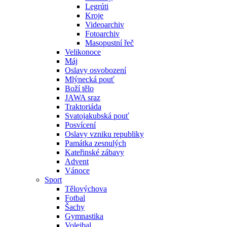
Legrúti
Kroje
Videoarchiv
Fotoarchiv
Masopustní řeč
Velikonoce
Máj
Oslavy osvobození
Mlýnecká pouť
Boží tělo
JAWA sraz
Traktoriáda
Svatojakubská pouť
Posvícení
Oslavy vzniku republiky
Památka zesnulých
Kateřinské zábavy
Advent
Vánoce
Sport
Tělovýchova
Fotbal
Šachy
Gymnastika
Volejbal