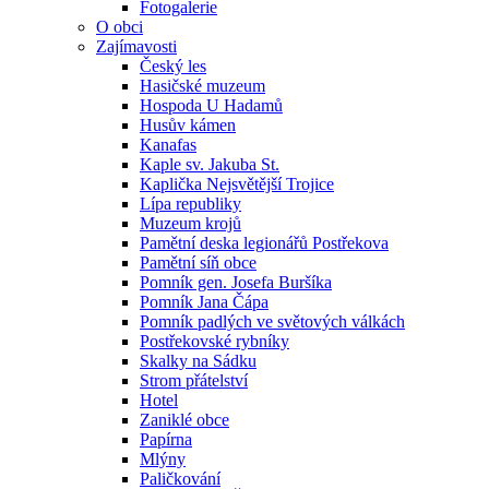
Fotogalerie
O obci
Zajímavosti
Český les
Hasičské muzeum
Hospoda U Hadamů
Husův kámen
Kanafas
Kaple sv. Jakuba St.
Kaplička Nejsvětější Trojice
Lípa republiky
Muzeum krojů
Pamětní deska legionářů Postřekova
Pamětní síň obce
Pomník gen. Josefa Buršíka
Pomník Jana Čápa
Pomník padlých ve světových válkách
Postřekovské rybníky
Skalky na Sádku
Strom přátelství
Hotel
Zaniklé obce
Papírna
Mlýny
Paličkování