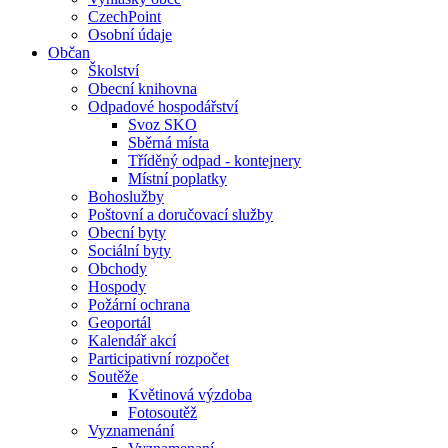
CzechPoint
Osobní údaje
Občan
Školství
Obecní knihovna
Odpadové hospodářství
Svoz SKO
Sběrná místa
Tříděný odpad - kontejnery
Místní poplatky
Bohoslužby
Poštovní a doručovací služby
Obecní byty
Sociální byty
Obchody
Hospody
Požární ochrana
Geoportál
Kalendář akcí
Participativní rozpočet
Soutěže
Květinová výzdoba
Fotosoutěž
Vyznamenání