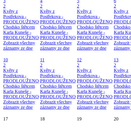
3
4
5
6
2
2
2
2
Květy z
Květy z
Květy z
Květy z
Postřekova -
Postřekova -
Postřekova -
Postřeko
PRODLOUŽENO
PRODLOUŽENO
PRODLOUŽENO
PRODL
Chodsko štětcem
Chodsko štětcem
Chodsko štětcem
Chodsko 
Karla Kuneše -
Karla Kuneše -
Karla Kuneše -
Karla Ku
PRODLOUŽENO
PRODLOUŽENO
PRODLOUŽENO
PRODL
Zobrazit všechny
Zobrazit všechny
Zobrazit všechny
Zobrazit
záznamy ze dne
záznamy ze dne
záznamy ze dne
záznamy 
10
11
12
13
2
2
2
2
Květy z
Květy z
Květy z
Květy z
Postřekova -
Postřekova -
Postřekova -
Postřeko
PRODLOUŽENO
PRODLOUŽENO
PRODLOUŽENO
PRODL
Chodsko štětcem
Chodsko štětcem
Chodsko štětcem
Chodsko 
Karla Kuneše -
Karla Kuneše -
Karla Kuneše -
Karla Ku
PRODLOUŽENO
PRODLOUŽENO
PRODLOUŽENO
PRODL
Zobrazit všechny
Zobrazit všechny
Zobrazit všechny
Zobrazit
záznamy ze dne
záznamy ze dne
záznamy ze dne
záznamy 
17
18
19
20