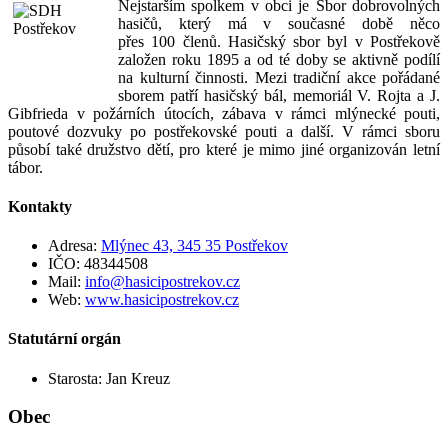
Nejstarším spolkem v obci je Sbor dobrovolných
hasičů, který má v současné době něco
přes 100 členů. Hasičský sbor byl v Postřekově
založen roku 1895 a od té doby se aktivně podílí
na kulturní činnosti. Mezi tradiční akce pořádané
sborem patří hasičský bál, memoriál V. Rojta a J.
Gibfrieda v požárních útocích, zábava v rámci mlýnecké pouti,
poutové dozvuky po postřekovské pouti a další. V rámci sboru
působí také družstvo dětí, pro které je mimo jiné organizován letní
tábor.
Kontakty
Adresa:
Mlýnec 43, 345 35 Postřekov
IČO: 48344508
Mail:
info@hasicipostrekov.cz
Web:
www.hasicipostrekov.cz
Statutární orgán
Starosta: Jan Kreuz
Obec