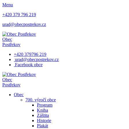
Menu
+420 379 796 219
urad@obecpostrekov.cz
Obec
Postřekov
+420 379796 219
urad@obecpostrekov.cz
Facebook​ obce
Obec
Postřekov
Obec
700. výročí obce
Program
Kniha
Záštita
Historie
Plakát