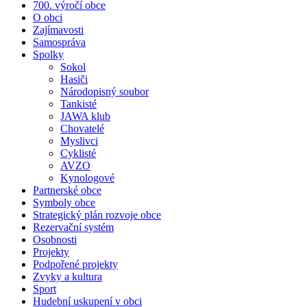
700. výročí obce
O obci
Zajímavosti
Samospráva
Spolky
Sokol
Hasiči
Národopisný soubor
Tankisté
JAWA klub
Chovatelé
Myslivci
Cyklisté
AVZO
Kynologové
Partnerské obce
Symboly obce
Strategický plán rozvoje obce
Rezervační systém
Osobnosti
Projekty
Podpořené projekty
Zvyky a kultura
Sport
Hudební uskupení v obci