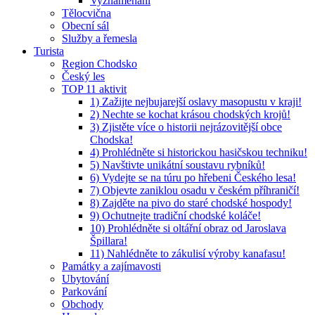
Vyznamenaní
Tělocvična
Obecní sál
Služby a řemesla
Turista
Region Chodsko
Český les
TOP 11 aktivit
1) Zažijte nejbujarejší oslavy masopustu v kraji!
2) Nechte se kochat krásou chodských krojů!
3) Zjistěte více o historii nejrázovitější obce
Chodska!
4) Prohlédněte si historickou hasičskou techniku!
5) Navštivte unikátní soustavu rybníků!
6) Vydejte se na túru po hřebeni Českého lesa!
7) Objevte zaniklou osadu v českém příhraničí!
8) Zajděte na pivo do staré chodské hospody!
9) Ochutnejte tradiční chodské koláče!
10) Prohlédněte si oltářní obraz od Jaroslava
Špillara!
11) Nahlédněte to zákulisí výroby kanafasu!
Památky a zajímavosti
Ubytování
Parkování
Obchody