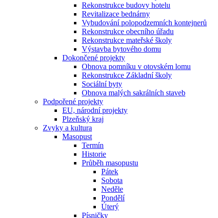
Rekonstrukce budovy hotelu
Revitalizace bednárny
Vybudování polopodzemních kontejnerů
Rekonstrukce obecního úřadu
Rekonstrukce mateřské školy
Výstavba bytového domu
Dokončené projekty
Obnova pomníku v otovském lomu
Rekonstrukce Základní školy
Sociální byty
Obnova malých sakrálních staveb
Podpořené projekty
EU, národní projekty
Plzeňský kraj
Zvyky a kultura
Masopust
Termín
Historie
Průběh masopustu
Pátek
Sobota
Neděle
Pondělí
Úterý
Písničky