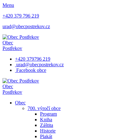
Menu
+420 379 796 219
urad@obecpostrekov.cz
Obec
Postřekov
+420 379796 219
urad@obecpostrekov.cz
Facebook​ obce
Obec
Postřekov
Obec
700. výročí obce
Program
Kniha
Záštita
Historie
Plakát