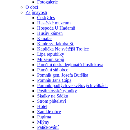
Fotogalerie
O obci
Zajímavosti
Český les
Hasičské muzeum
Hospoda U Hadamů
Husův kámen
Kanafas
Kaple sv. Jakuba St.
Kaplička Nejsvětější Trojice
Lípa republiky
Muzeum krojů
Pamětní deska legionářů Postřekova
Pamětní síň obce
Pomník gen. Josefa Buršíka
Pomník Jana Čápa
Pomník padlých ve světových válkách
Postřekovské rybníky
Skalky na Sádku
Strom přátelství
Hotel
Zaniklé obce
Papírna
Mlýny
Paličkování