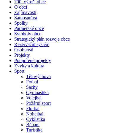
700. výročí obce
O obci
Zajímavosti
Samospráva
Spolky
Partnerské obce
Symboly obce
Strategický plán rozvoje obce
Rezervační systém
Osobnosti
Projekty
Podpořené projekty
Zvyky a kultura
Sport
Tělovýchova
Fotbal
Šachy
Gymnastika
Volejbal
Požární sport
Florbal
Nohejbal
Cyklistika
Běhání
Turistika