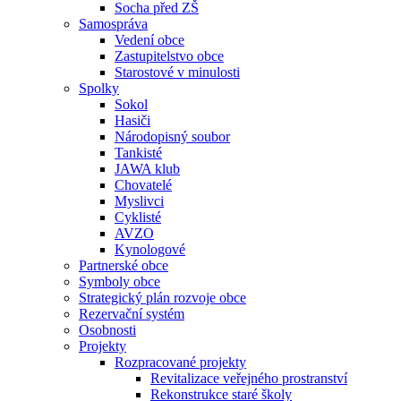
Socha před ZŠ
Samospráva
Vedení obce
Zastupitelstvo obce
Starostové v minulosti
Spolky
Sokol
Hasiči
Národopisný soubor
Tankisté
JAWA klub
Chovatelé
Myslivci
Cyklisté
AVZO
Kynologové
Partnerské obce
Symboly obce
Strategický plán rozvoje obce
Rezervační systém
Osobnosti
Projekty
Rozpracované projekty
Revitalizace veřejného prostranství
Rekonstrukce staré školy