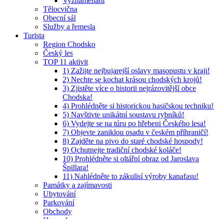
Vyznamenaní
Tělocvična
Obecní sál
Služby a řemesla
Turista
Region Chodsko
Český les
TOP 11 aktivit
1) Zažijte nejbujarejší oslavy masopustu v kraji!
2) Nechte se kochat krásou chodských krojů!
3) Zjistěte více o historii nejrázovitější obce
Chodska!
4) Prohlédněte si historickou hasičskou techniku!
5) Navštivte unikátní soustavu rybníků!
6) Vydejte se na túru po hřebeni Českého lesa!
7) Objevte zaniklou osadu v českém příhraničí!
8) Zajděte na pivo do staré chodské hospody!
9) Ochutnejte tradiční chodské koláče!
10) Prohlédněte si oltářní obraz od Jaroslava
Špillara!
11) Nahlédněte to zákulisí výroby kanafasu!
Památky a zajímavosti
Ubytování
Parkování
Obchody