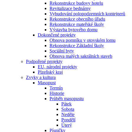
Rekonstrukce budovy hotelu
Revitalizace bednárny
Vybudování polopodzemních kontejnerů
Rekonstrukce obecního úřadu
Rekonstrukce mateřské školy
Výstavba bytového domu
Dokončené projekty
Obnova pomníku v otovském lomu
Rekonstrukce Základní školy
Sociální byty
Obnova malých sakrálních staveb
Podpořené projekty
EU, národní projekty
Plzeňský kraj
Zvyky a kultura
Masopust
Termín
Historie
Průběh masopustu
Pátek
Sobota
Neděle
Pondělí
Úterý
Písničky