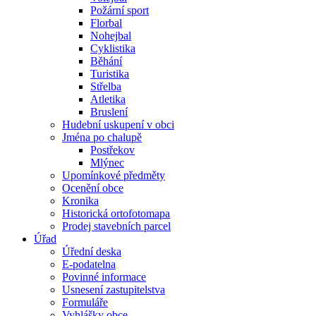
Požární sport
Florbal
Nohejbal
Cyklistika
Běhání
Turistika
Střelba
Atletika
Bruslení
Hudební uskupení v obci
Jména po chalupě
Postřekov
Mlýnec
Upomínkové předměty
Ocenění obce
Kronika
Historická ortofotomapa
Prodej stavebních parcel
Úřad
Úřední deska
E-podatelna
Povinné informace
Usnesení zastupitelstva
Formuláře
Vyhlášky obce