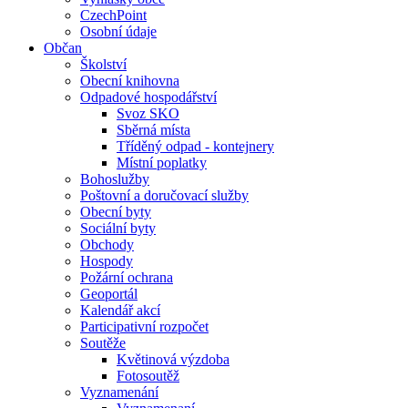
CzechPoint
Osobní údaje
Občan
Školství
Obecní knihovna
Odpadové hospodářství
Svoz SKO
Sběrná místa
Tříděný odpad - kontejnery
Místní poplatky
Bohoslužby
Poštovní a doručovací služby
Obecní byty
Sociální byty
Obchody
Hospody
Požární ochrana
Geoportál
Kalendář akcí
Participativní rozpočet
Soutěže
Květinová výzdoba
Fotosoutěž
Vyznamenání