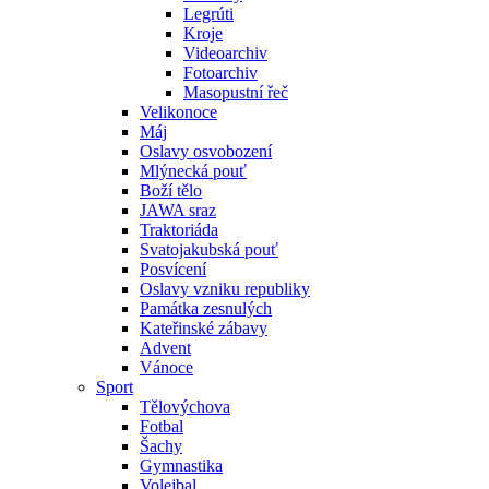
Legrúti
Kroje
Videoarchiv
Fotoarchiv
Masopustní řeč
Velikonoce
Máj
Oslavy osvobození
Mlýnecká pouť
Boží tělo
JAWA sraz
Traktoriáda
Svatojakubská pouť
Posvícení
Oslavy vzniku republiky
Památka zesnulých
Kateřinské zábavy
Advent
Vánoce
Sport
Tělovýchova
Fotbal
Šachy
Gymnastika
Volejbal