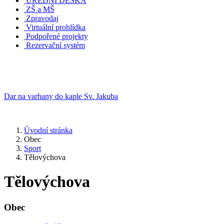
ÚŘEDNÍ DESKA
ZŠ a MŠ
Zpravodaj
Virtuální prohlídka
Podpořené projekty
Rezervační systém
Dar na varhany do kaple Sv. Jakuba
Úvodní stránka
Obec
Sport
Tělovýchova
Tělovýchova
Obec