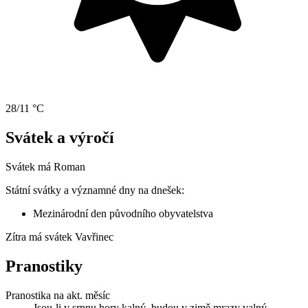
28/11 °C
Svátek a výročí
Svátek má
Roman
Státní svátky a významné dny na dnešek:
Mezinárodní den původního obyvatelstva
Zítra má svátek
Vavřinec
Pranostiky
Pranostika na akt. měsíc
Jsou-li v srpnu hory kalný, budou v zimě mrazy valný.