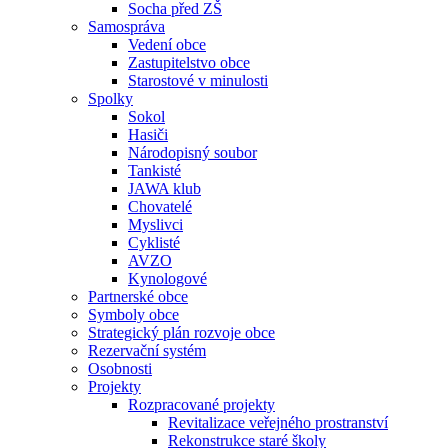
Socha před ZŠ
Samospráva
Vedení obce
Zastupitelstvo obce
Starostové v minulosti
Spolky
Sokol
Hasiči
Národopisný soubor
Tankisté
JAWA klub
Chovatelé
Myslivci
Cyklisté
AVZO
Kynologové
Partnerské obce
Symboly obce
Strategický plán rozvoje obce
Rezervační systém
Osobnosti
Projekty
Rozpracované projekty
Revitalizace veřejného prostranství
Rekonstrukce staré školy