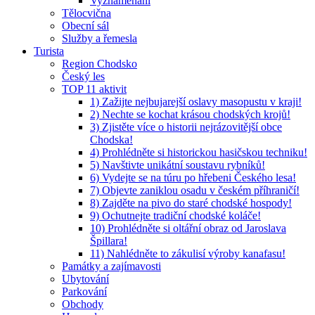
Vyznamenaní
Tělocvična
Obecní sál
Služby a řemesla
Turista
Region Chodsko
Český les
TOP 11 aktivit
1) Zažijte nejbujarejší oslavy masopustu v kraji!
2) Nechte se kochat krásou chodských krojů!
3) Zjistěte více o historii nejrázovitější obce
Chodska!
4) Prohlédněte si historickou hasičskou techniku!
5) Navštivte unikátní soustavu rybníků!
6) Vydejte se na túru po hřebeni Českého lesa!
7) Objevte zaniklou osadu v českém příhraničí!
8) Zajděte na pivo do staré chodské hospody!
9) Ochutnejte tradiční chodské koláče!
10) Prohlédněte si oltářní obraz od Jaroslava
Špillara!
11) Nahlédněte to zákulisí výroby kanafasu!
Památky a zajímavosti
Ubytování
Parkování
Obchody