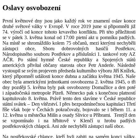
Oslavy osvobození
První květnové dny jsou jako každý rok ve znamení oslav konce
druhé světové války v Evropě. V roce 2019 jsme si připomněli již
74. výročí od konce tohoto krvavého konfliktu. Při této příležitosti
se v pátek 3. května konal od 17:00 pietní akt u pomníku padlých.
Na místě se shromáždilo kolem 75 občanů, mezi kterými nechyběli
zástupci obce, Sboru dobrovolných hasičů Postřekov,
Národopisného souboru Postřekov a příslušníci 1. tankové roty AZ
AČR. Po státní hymně České republiky a Spojených států
amerických přivítal občany starosta obce Petr Anderle. Následně
vystoupil se svým projevem předseda kulturního výboru Jiří Knížek,
který připomněl události konce dubna a začátku května 1945. Naše
obec byla americkými jednotkami osvobozena 2. května 1945, o tři
dny později 5. května byly pak osvobozeny Domažlice a den poté
i západočeská metropole Plzeň. Německo pak s konečnou platností
kapitulovalo 8. května. Právě tento den slavíme v České republice
státní svátek – Den vítězství. I přes bezpodmínečnou kapitulaci Třetí
říše však boje v Čechách pokračovaly, bojovalo se i během 11. a
12. května u městečka Milín a osady Slivice u Příbrami. Tentýž den
se vzpomínalo i na hřbitově v Klenčí u hrobu padlých
postřekovských chlapců. Ani zde nechyběli zástupci naší obce.
Na postřekovské chlapce, kteří byli zabiti na samém konci války,