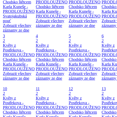
Chodsko štětcem
PRODLOUŽENO
PRODLOUŽENO
PRODL
Karla Kuneše -
Chodsko štětcem
Chodsko štětcem
Chodsko 
PRODLOUŽENO
Karla Kuneše -
Karla Kuneše -
Karla Ku
Svatojakubská
PRODLOUŽENO
PRODLOUŽENO
PRODL
pouť
Zobrazit všechny
Zobrazit všechny
Zobrazit
Zobrazit všechny
záznamy ze dne
záznamy ze dne
záznamy 
záznamy ze dne
3
4
5
6
2
2
2
2
Květy z
Květy z
Květy z
Květy z
Postřekova -
Postřekova -
Postřekova -
Postřeko
PRODLOUŽENO
PRODLOUŽENO
PRODLOUŽENO
PRODL
Chodsko štětcem
Chodsko štětcem
Chodsko štětcem
Chodsko 
Karla Kuneše -
Karla Kuneše -
Karla Kuneše -
Karla Ku
PRODLOUŽENO
PRODLOUŽENO
PRODLOUŽENO
PRODL
Zobrazit všechny
Zobrazit všechny
Zobrazit všechny
Zobrazit
záznamy ze dne
záznamy ze dne
záznamy ze dne
záznamy 
10
11
12
13
2
2
2
2
Květy z
Květy z
Květy z
Květy z
Postřekova -
Postřekova -
Postřekova -
Postřeko
PRODLOUŽENO
PRODLOUŽENO
PRODLOUŽENO
PRODL
Chodsko štětcem
Chodsko štětcem
Chodsko štětcem
Chodsko 
Karla Kuneše -
Karla Kuneše -
Karla Kuneše -
Karla Ku