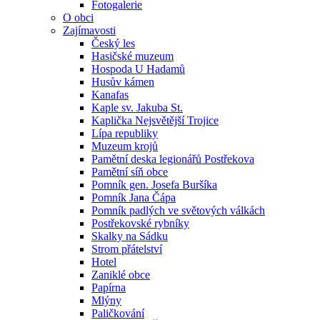
Fotogalerie
O obci
Zajímavosti
Český les
Hasičské muzeum
Hospoda U Hadamů
Husův kámen
Kanafas
Kaple sv. Jakuba St.
Kaplička Nejsvětější Trojice
Lípa republiky
Muzeum krojů
Pamětní deska legionářů Postřekova
Pamětní síň obce
Pomník gen. Josefa Buršíka
Pomník Jana Čápa
Pomník padlých ve světových válkách
Postřekovské rybníky
Skalky na Sádku
Strom přátelství
Hotel
Zaniklé obce
Papírna
Mlýny
Paličkování