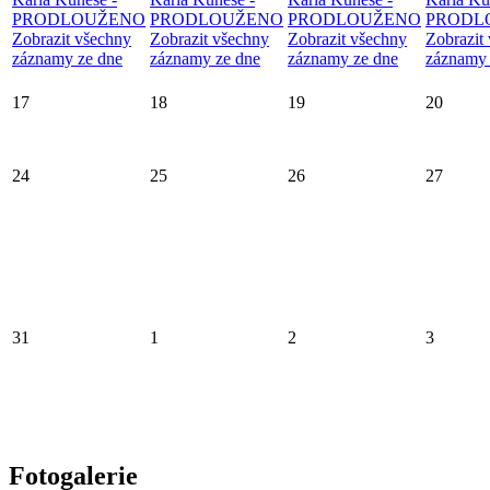
PRODLOUŽENO
PRODLOUŽENO
PRODLOUŽENO
PRODL
Zobrazit všechny
Zobrazit všechny
Zobrazit všechny
Zobrazit
záznamy ze dne
záznamy ze dne
záznamy ze dne
záznamy 
17
18
19
20
24
25
26
27
31
1
2
3
Fotogalerie