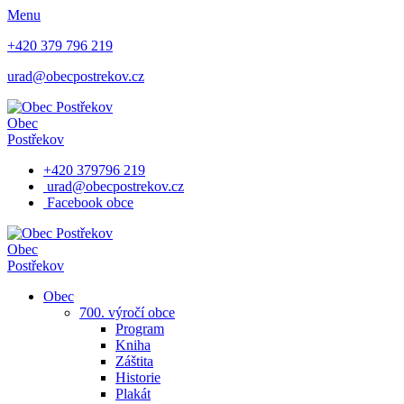
Menu
+420 379 796 219
urad@obecpostrekov.cz
Obec
Postřekov
+420 379796 219
urad@obecpostrekov.cz
Facebook​ obce
Obec
Postřekov
Obec
700. výročí obce
Program
Kniha
Záštita
Historie
Plakát