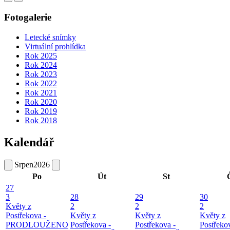
Fotogalerie
Letecké snímky
Virtuální prohlídka
Rok 2025
Rok 2024
Rok 2023
Rok 2022
Rok 2021
Rok 2020
Rok 2019
Rok 2018
Kalendář
Srpen
2026
Po
Út
St
27
3
28
29
30
Květy z
2
2
2
Postřekova -
Květy z
Květy z
Květy z
PRODLOUŽENO
Postřekova -
Postřekova -
Postřeko