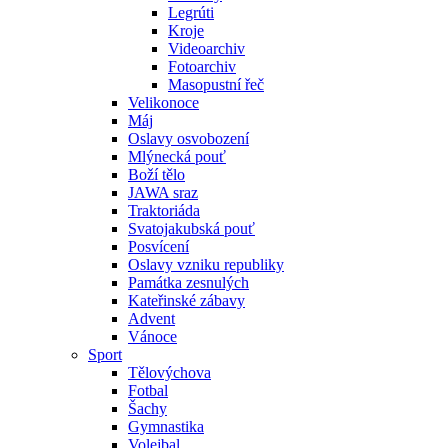
Legrúti
Kroje
Videoarchiv
Fotoarchiv
Masopustní řeč
Velikonoce
Máj
Oslavy osvobození
Mlýnecká pouť
Boží tělo
JAWA sraz
Traktoriáda
Svatojakubská pouť
Posvícení
Oslavy vzniku republiky
Památka zesnulých
Kateřinské zábavy
Advent
Vánoce
Sport
Tělovýchova
Fotbal
Šachy
Gymnastika
Volejbal