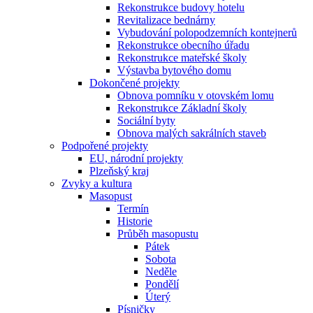
Rekonstrukce budovy hotelu
Revitalizace bednárny
Vybudování polopodzemních kontejnerů
Rekonstrukce obecního úřadu
Rekonstrukce mateřské školy
Výstavba bytového domu
Dokončené projekty
Obnova pomníku v otovském lomu
Rekonstrukce Základní školy
Sociální byty
Obnova malých sakrálních staveb
Podpořené projekty
EU, národní projekty
Plzeňský kraj
Zvyky a kultura
Masopust
Termín
Historie
Průběh masopustu
Pátek
Sobota
Neděle
Pondělí
Úterý
Písničky