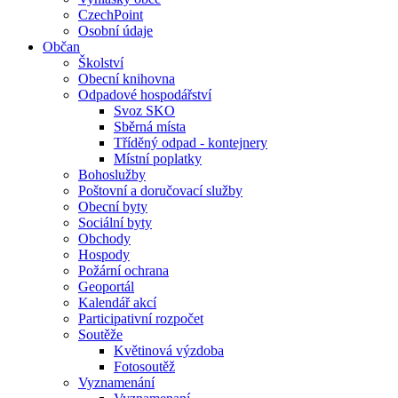
CzechPoint
Osobní údaje
Občan
Školství
Obecní knihovna
Odpadové hospodářství
Svoz SKO
Sběrná místa
Tříděný odpad - kontejnery
Místní poplatky
Bohoslužby
Poštovní a doručovací služby
Obecní byty
Sociální byty
Obchody
Hospody
Požární ochrana
Geoportál
Kalendář akcí
Participativní rozpočet
Soutěže
Květinová výzdoba
Fotosoutěž
Vyznamenání