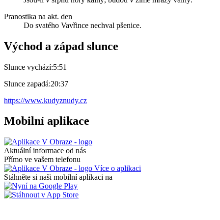
Pranostika na akt. den
Do svatého Vavřince nechval pšenice.
Východ a západ slunce
Slunce vychází:
5:51
Slunce zapadá:
20:37
https://www.kudyznudy.cz
Mobilní aplikace
Aktuální informace od nás
Přímo ve vašem telefonu
Více o aplikaci
Stáhněte si naši mobilní aplikaci na