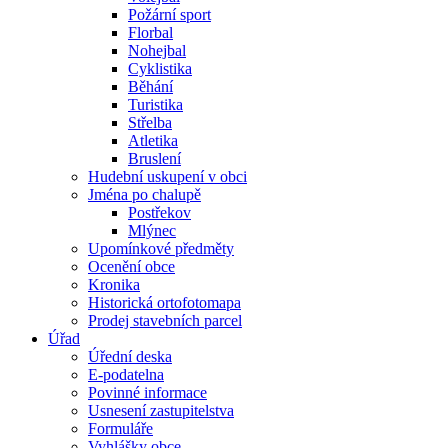
Požární sport
Florbal
Nohejbal
Cyklistika
Běhání
Turistika
Střelba
Atletika
Bruslení
Hudební uskupení v obci
Jména po chalupě
Postřekov
Mlýnec
Upomínkové předměty
Ocenění obce
Kronika
Historická ortofotomapa
Prodej stavebních parcel
Úřad
Úřední deska
E-podatelna
Povinné informace
Usnesení zastupitelstva
Formuláře
Vyhlášky obce