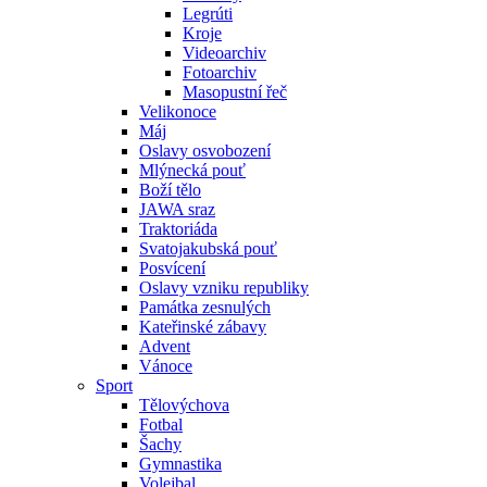
Legrúti
Kroje
Videoarchiv
Fotoarchiv
Masopustní řeč
Velikonoce
Máj
Oslavy osvobození
Mlýnecká pouť
Boží tělo
JAWA sraz
Traktoriáda
Svatojakubská pouť
Posvícení
Oslavy vzniku republiky
Památka zesnulých
Kateřinské zábavy
Advent
Vánoce
Sport
Tělovýchova
Fotbal
Šachy
Gymnastika
Volejbal