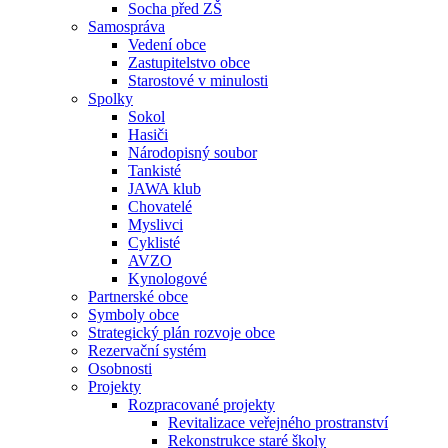
Socha před ZŠ
Samospráva
Vedení obce
Zastupitelstvo obce
Starostové v minulosti
Spolky
Sokol
Hasiči
Národopisný soubor
Tankisté
JAWA klub
Chovatelé
Myslivci
Cyklisté
AVZO
Kynologové
Partnerské obce
Symboly obce
Strategický plán rozvoje obce
Rezervační systém
Osobnosti
Projekty
Rozpracované projekty
Revitalizace veřejného prostranství
Rekonstrukce staré školy