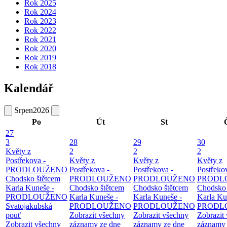
Rok 2025
Rok 2024
Rok 2023
Rok 2022
Rok 2021
Rok 2020
Rok 2019
Rok 2018
Kalendář
Srpen
2026
Po
Út
St
27
3
28
29
30
Květy z
2
2
2
Postřekova -
Květy z
Květy z
Květy z
PRODLOUŽENO
Postřekova -
Postřekova -
Postřeko
Chodsko štětcem
PRODLOUŽENO
PRODLOUŽENO
PRODL
Karla Kuneše -
Chodsko štětcem
Chodsko štětcem
Chodsko 
PRODLOUŽENO
Karla Kuneše -
Karla Kuneše -
Karla Ku
Svatojakubská
PRODLOUŽENO
PRODLOUŽENO
PRODL
pouť
Zobrazit všechny
Zobrazit všechny
Zobrazit
Zobrazit všechny
záznamy ze dne
záznamy ze dne
záznamy 