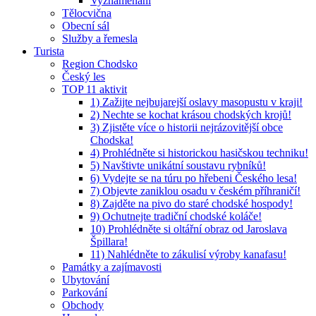
Vyznamenaní
Tělocvična
Obecní sál
Služby a řemesla
Turista
Region Chodsko
Český les
TOP 11 aktivit
1) Zažijte nejbujarejší oslavy masopustu v kraji!
2) Nechte se kochat krásou chodských krojů!
3) Zjistěte více o historii nejrázovitější obce
Chodska!
4) Prohlédněte si historickou hasičskou techniku!
5) Navštivte unikátní soustavu rybníků!
6) Vydejte se na túru po hřebeni Českého lesa!
7) Objevte zaniklou osadu v českém příhraničí!
8) Zajděte na pivo do staré chodské hospody!
9) Ochutnejte tradiční chodské koláče!
10) Prohlédněte si oltářní obraz od Jaroslava
Špillara!
11) Nahlédněte to zákulisí výroby kanafasu!
Památky a zajímavosti
Ubytování
Parkování
Obchody