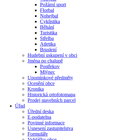
Požární sport
Florbal
Nohejbal
Cyklistika
Běhání
Turistika
Střelba
Atletika
Bruslení
Hudební uskupení v obci
Jména po chalupě
Postřekov
Mlýnec
Upomínkové předměty
Ocenění obce
Kronika
Historická ortofotomapa
Prodej stavebních parcel
Úřad
Úřední deska
E-podatelna
Povinné informace
Usnesení zastupitelstva
Formuláře
Vyhlášky obce