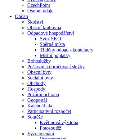
CzechPoint
Osobní údaje
Občan
Školství
Obecní knihovna
Odpadové hospodářství
Svoz SKO
Sběrná místa
Tříděný odpad - kontejnery
Místní poplatky
Bohoslužby
Poštovní a doručovací služby
Obecní byty
Sociální byty
Obchody
Hospody
Požární ochrana
Geoportál
Kalendář akcí
Participativní rozpočet
Soutěže
Květinová výzdoba
Fotosoutěž
Vyznamenání