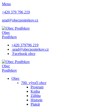
Menu
+420 379 796 219
urad@obecpostrekov.cz
Obec
Postřekov
+420 379796 219
urad@obecpostrekov.cz
Facebook​ obce
Obec
Postřekov
Obec
700. výročí obce
Program
Kniha
Záštita
Historie
Plakát