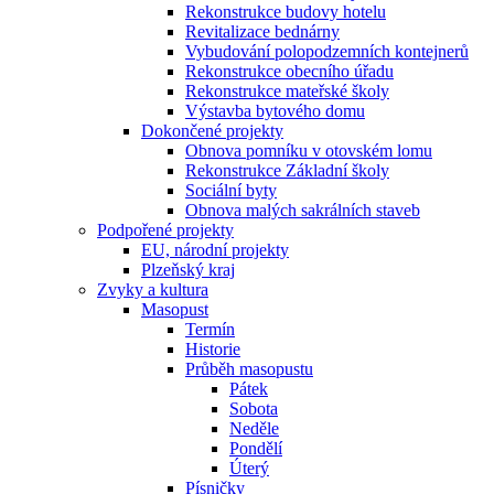
Rekonstrukce budovy hotelu
Revitalizace bednárny
Vybudování polopodzemních kontejnerů
Rekonstrukce obecního úřadu
Rekonstrukce mateřské školy
Výstavba bytového domu
Dokončené projekty
Obnova pomníku v otovském lomu
Rekonstrukce Základní školy
Sociální byty
Obnova malých sakrálních staveb
Podpořené projekty
EU, národní projekty
Plzeňský kraj
Zvyky a kultura
Masopust
Termín
Historie
Průběh masopustu
Pátek
Sobota
Neděle
Pondělí
Úterý
Písničky