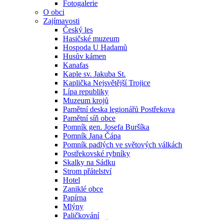
Fotogalerie
O obci
Zajímavosti
Český les
Hasičské muzeum
Hospoda U Hadamů
Husův kámen
Kanafas
Kaple sv. Jakuba St.
Kaplička Nejsvětější Trojice
Lípa republiky
Muzeum krojů
Pamětní deska legionářů Postřekova
Pamětní síň obce
Pomník gen. Josefa Buršíka
Pomník Jana Čápa
Pomník padlých ve světových válkách
Postřekovské rybníky
Skalky na Sádku
Strom přátelství
Hotel
Zaniklé obce
Papírna
Mlýny
Paličkování