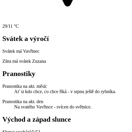
29/11 °C
Svátek a výročí
Svátek má
Vavřinec
Zítra má svátek
Zuzana
Pranostiky
Pranostika na akt. měsíc
Ať si kdo chce, co chce říká - v srpnu ještě do rybníka.
Pranostika na akt. den
Na svatého Vavřince - svícen do světnice.
Východ a západ slunce
Slunce vychází:
5:52