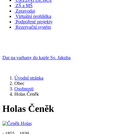
ÚŘEDNÍ DESKA
ZŠ a MŠ
Zpravodaj
Virtuální prohlídka
Podpořené projekty
Rezervační systém
Dar na varhany do kaple Sv. Jakuba
Úvodní stránka
Obec
Osobnosti
Holas Čeněk
Holas Čeněk
› 1855 – 1939