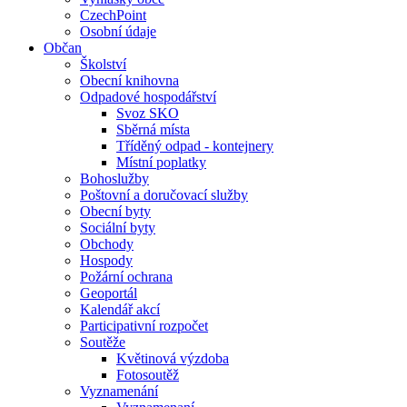
CzechPoint
Osobní údaje
Občan
Školství
Obecní knihovna
Odpadové hospodářství
Svoz SKO
Sběrná místa
Tříděný odpad - kontejnery
Místní poplatky
Bohoslužby
Poštovní a doručovací služby
Obecní byty
Sociální byty
Obchody
Hospody
Požární ochrana
Geoportál
Kalendář akcí
Participativní rozpočet
Soutěže
Květinová výzdoba
Fotosoutěž
Vyznamenání