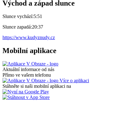
Východ a západ slunce
Slunce vychází:
5:51
Slunce zapadá:
20:37
https://www.kudyznudy.cz
Mobilní aplikace
Aktuální informace od nás
Přímo ve vašem telefonu
Více o aplikaci
Stáhněte si naši mobilní aplikaci na