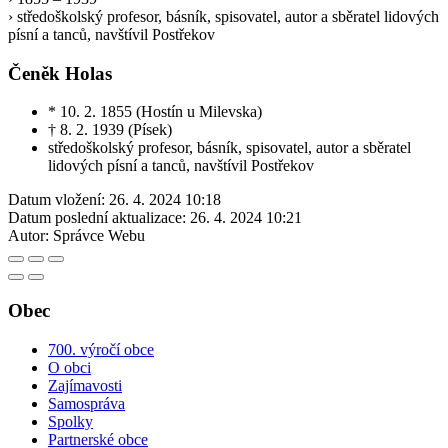
› středoškolský profesor, básník, spisovatel, autor a sběratel lidových
písní a tanců, navštívil Postřekov
Čeněk Holas
* 10. 2. 1855 (Hostín u Milevska)
† 8. 2. 1939 (Písek)
středoškolský profesor, básník, spisovatel, autor a sběratel
lidových písní a tanců, navštívil Postřekov
Datum vložení:
26. 4. 2024 10:18
Datum poslední aktualizace:
26. 4. 2024 10:21
Autor:
Správce Webu
Obec
700. výročí obce
O obci
Zajímavosti
Samospráva
Spolky
Partnerské obce