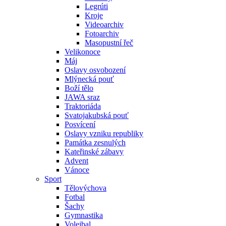
Legrúti
Kroje
Videoarchiv
Fotoarchiv
Masopustní řeč
Velikonoce
Máj
Oslavy osvobození
Mlýnecká pouť
Boží tělo
JAWA sraz
Traktoriáda
Svatojakubská pouť
Posvícení
Oslavy vzniku republiky
Památka zesnulých
Kateřinské zábavy
Advent
Vánoce
Sport
Tělovýchova
Fotbal
Šachy
Gymnastika
Volejbal