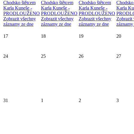
Chodsko štětcem
Chodsko štětcem
Chodsko štětcem
Chodsko 
Karla Kuneše -
Karla Kuneše -
Karla Kuneše -
Karla Ku
PRODLOUŽENO
PRODLOUŽENO
PRODLOUŽENO
PRODL
Zobrazit všechny
Zobrazit všechny
Zobrazit všechny
Zobrazit
záznamy ze dne
záznamy ze dne
záznamy ze dne
záznamy 
17
18
19
20
24
25
26
27
31
1
2
3