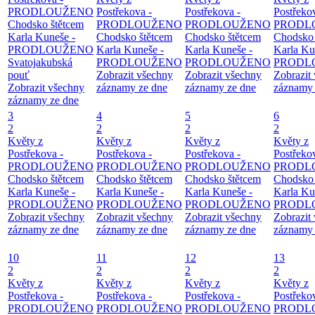
PRODLOUŽENO
Postřekova -
Postřekova -
Postřeko
Chodsko štětcem
PRODLOUŽENO
PRODLOUŽENO
PRODL
Karla Kuneše -
Chodsko štětcem
Chodsko štětcem
Chodsko 
PRODLOUŽENO
Karla Kuneše -
Karla Kuneše -
Karla Ku
Svatojakubská
PRODLOUŽENO
PRODLOUŽENO
PRODL
pouť
Zobrazit všechny
Zobrazit všechny
Zobrazit
Zobrazit všechny
záznamy ze dne
záznamy ze dne
záznamy 
záznamy ze dne
3
4
5
6
2
2
2
2
Květy z
Květy z
Květy z
Květy z
Postřekova -
Postřekova -
Postřekova -
Postřeko
PRODLOUŽENO
PRODLOUŽENO
PRODLOUŽENO
PRODL
Chodsko štětcem
Chodsko štětcem
Chodsko štětcem
Chodsko 
Karla Kuneše -
Karla Kuneše -
Karla Kuneše -
Karla Ku
PRODLOUŽENO
PRODLOUŽENO
PRODLOUŽENO
PRODL
Zobrazit všechny
Zobrazit všechny
Zobrazit všechny
Zobrazit
záznamy ze dne
záznamy ze dne
záznamy ze dne
záznamy 
10
11
12
13
2
2
2
2
Květy z
Květy z
Květy z
Květy z
Postřekova -
Postřekova -
Postřekova -
Postřeko
PRODLOUŽENO
PRODLOUŽENO
PRODLOUŽENO
PRODL