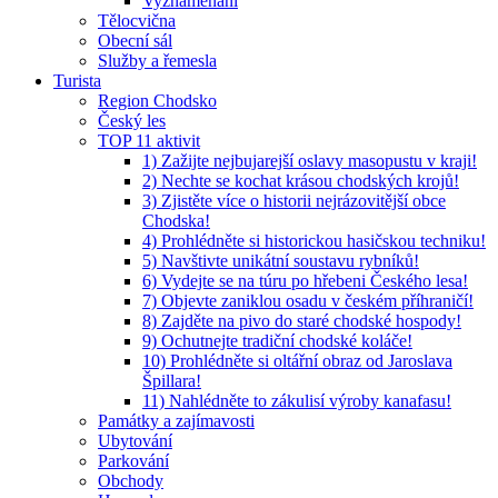
Vyznamenaní
Tělocvična
Obecní sál
Služby a řemesla
Turista
Region Chodsko
Český les
TOP 11 aktivit
1) Zažijte nejbujarejší oslavy masopustu v kraji!
2) Nechte se kochat krásou chodských krojů!
3) Zjistěte více o historii nejrázovitější obce
Chodska!
4) Prohlédněte si historickou hasičskou techniku!
5) Navštivte unikátní soustavu rybníků!
6) Vydejte se na túru po hřebeni Českého lesa!
7) Objevte zaniklou osadu v českém příhraničí!
8) Zajděte na pivo do staré chodské hospody!
9) Ochutnejte tradiční chodské koláče!
10) Prohlédněte si oltářní obraz od Jaroslava
Špillara!
11) Nahlédněte to zákulisí výroby kanafasu!
Památky a zajímavosti
Ubytování
Parkování
Obchody