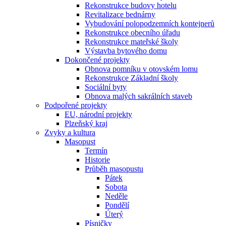
Rekonstrukce budovy hotelu
Revitalizace bednárny
Vybudování polopodzemních kontejnerů
Rekonstrukce obecního úřadu
Rekonstrukce mateřské školy
Výstavba bytového domu
Dokončené projekty
Obnova pomníku v otovském lomu
Rekonstrukce Základní školy
Sociální byty
Obnova malých sakrálních staveb
Podpořené projekty
EU, národní projekty
Plzeňský kraj
Zvyky a kultura
Masopust
Termín
Historie
Průběh masopustu
Pátek
Sobota
Neděle
Pondělí
Úterý
Písničky