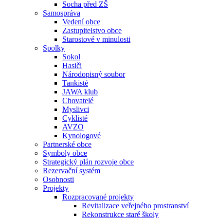
Socha před ZŠ
Samospráva
Vedení obce
Zastupitelstvo obce
Starostové v minulosti
Spolky
Sokol
Hasiči
Národopisný soubor
Tankisté
JAWA klub
Chovatelé
Myslivci
Cyklisté
AVZO
Kynologové
Partnerské obce
Symboly obce
Strategický plán rozvoje obce
Rezervační systém
Osobnosti
Projekty
Rozpracované projekty
Revitalizace veřejného prostranství
Rekonstrukce staré školy