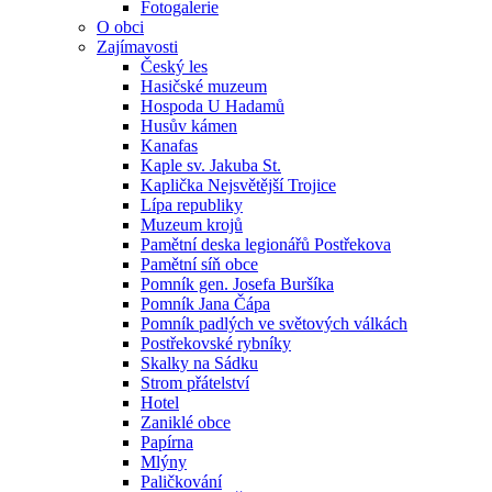
Fotogalerie
O obci
Zajímavosti
Český les
Hasičské muzeum
Hospoda U Hadamů
Husův kámen
Kanafas
Kaple sv. Jakuba St.
Kaplička Nejsvětější Trojice
Lípa republiky
Muzeum krojů
Pamětní deska legionářů Postřekova
Pamětní síň obce
Pomník gen. Josefa Buršíka
Pomník Jana Čápa
Pomník padlých ve světových válkách
Postřekovské rybníky
Skalky na Sádku
Strom přátelství
Hotel
Zaniklé obce
Papírna
Mlýny
Paličkování