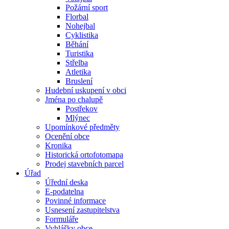
Požární sport
Florbal
Nohejbal
Cyklistika
Běhání
Turistika
Střelba
Atletika
Bruslení
Hudební uskupení v obci
Jména po chalupě
Postřekov
Mlýnec
Upomínkové předměty
Ocenění obce
Kronika
Historická ortofotomapa
Prodej stavebních parcel
Úřad
Úřední deska
E-podatelna
Povinné informace
Usnesení zastupitelstva
Formuláře
Vyhlášky obce