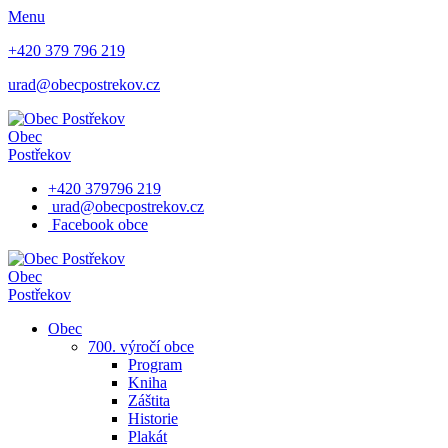
Menu
+420 379 796 219
urad@obecpostrekov.cz
Obec
Postřekov
+420 379796 219
urad@obecpostrekov.cz
Facebook​ obce
Obec
Postřekov
Obec
700. výročí obce
Program
Kniha
Záštita
Historie
Plakát