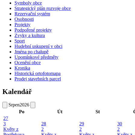
Symboly obce
Strategický plán rozvoje obce
Rezervační systém
Osobnosti
Projekty
Podpořené projekty
Zvyky a kultura
Sport
Hudební uskupení v obci
Jména po chalupě
Upomínkové předměty
Ocenění obce
Kronika
Historická ortofotomapa
Prodej stavebních parcel
Kalendář
Srpen
2026
Po
Út
St
27
3
28
29
30
Květy z
2
2
2
Postřekova -
Květy z
Květy z
Květy z