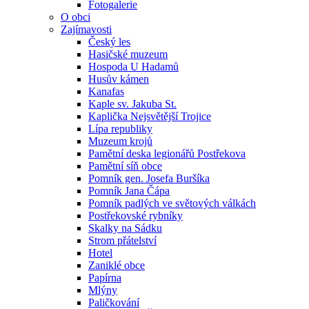
Fotogalerie
O obci
Zajímavosti
Český les
Hasičské muzeum
Hospoda U Hadamů
Husův kámen
Kanafas
Kaple sv. Jakuba St.
Kaplička Nejsvětější Trojice
Lípa republiky
Muzeum krojů
Pamětní deska legionářů Postřekova
Pamětní síň obce
Pomník gen. Josefa Buršíka
Pomník Jana Čápa
Pomník padlých ve světových válkách
Postřekovské rybníky
Skalky na Sádku
Strom přátelství
Hotel
Zaniklé obce
Papírna
Mlýny
Paličkování