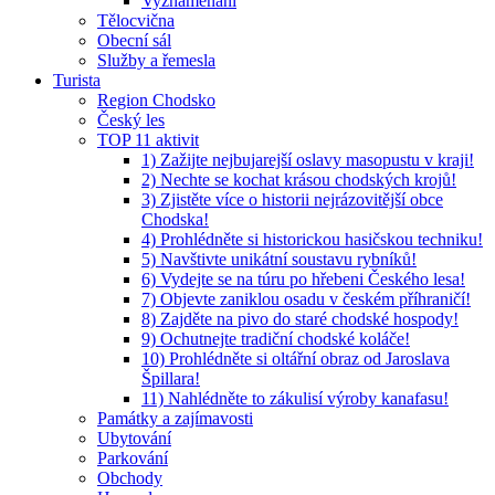
Vyznamenaní
Tělocvična
Obecní sál
Služby a řemesla
Turista
Region Chodsko
Český les
TOP 11 aktivit
1) Zažijte nejbujarejší oslavy masopustu v kraji!
2) Nechte se kochat krásou chodských krojů!
3) Zjistěte více o historii nejrázovitější obce
Chodska!
4) Prohlédněte si historickou hasičskou techniku!
5) Navštivte unikátní soustavu rybníků!
6) Vydejte se na túru po hřebeni Českého lesa!
7) Objevte zaniklou osadu v českém příhraničí!
8) Zajděte na pivo do staré chodské hospody!
9) Ochutnejte tradiční chodské koláče!
10) Prohlédněte si oltářní obraz od Jaroslava
Špillara!
11) Nahlédněte to zákulisí výroby kanafasu!
Památky a zajímavosti
Ubytování
Parkování
Obchody