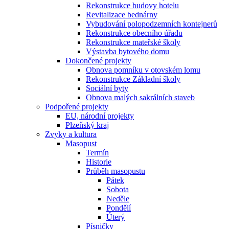
Rekonstrukce budovy hotelu
Revitalizace bednárny
Vybudování polopodzemních kontejnerů
Rekonstrukce obecního úřadu
Rekonstrukce mateřské školy
Výstavba bytového domu
Dokončené projekty
Obnova pomníku v otovském lomu
Rekonstrukce Základní školy
Sociální byty
Obnova malých sakrálních staveb
Podpořené projekty
EU, národní projekty
Plzeňský kraj
Zvyky a kultura
Masopust
Termín
Historie
Průběh masopustu
Pátek
Sobota
Neděle
Pondělí
Úterý
Písničky