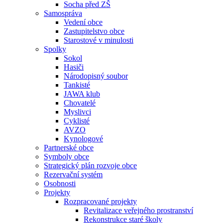
Socha před ZŠ
Samospráva
Vedení obce
Zastupitelstvo obce
Starostové v minulosti
Spolky
Sokol
Hasiči
Národopisný soubor
Tankisté
JAWA klub
Chovatelé
Myslivci
Cyklisté
AVZO
Kynologové
Partnerské obce
Symboly obce
Strategický plán rozvoje obce
Rezervační systém
Osobnosti
Projekty
Rozpracované projekty
Revitalizace veřejného prostranství
Rekonstrukce staré školy