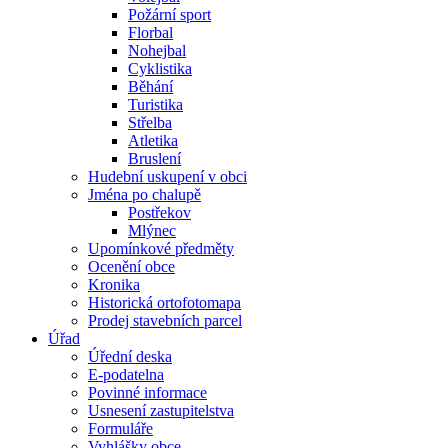
Požární sport
Florbal
Nohejbal
Cyklistika
Běhání
Turistika
Střelba
Atletika
Bruslení
Hudební uskupení v obci
Jména po chalupě
Postřekov
Mlýnec
Upomínkové předměty
Ocenění obce
Kronika
Historická ortofotomapa
Prodej stavebních parcel
Úřad
Úřední deska
E-podatelna
Povinné informace
Usnesení zastupitelstva
Formuláře
Vyhlášky obce