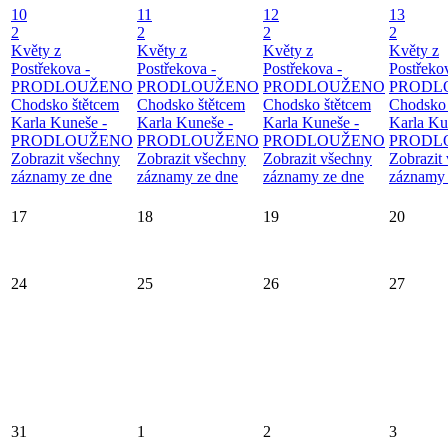
10
11
12
13
2
2
2
2
Květy z
Květy z
Květy z
Květy z
Postřekova -
Postřekova -
Postřekova -
Postřeko
PRODLOUŽENO
PRODLOUŽENO
PRODLOUŽENO
PRODL
Chodsko štětcem
Chodsko štětcem
Chodsko štětcem
Chodsko 
Karla Kuneše -
Karla Kuneše -
Karla Kuneše -
Karla Ku
PRODLOUŽENO
PRODLOUŽENO
PRODLOUŽENO
PRODL
Zobrazit všechny
Zobrazit všechny
Zobrazit všechny
Zobrazit
záznamy ze dne
záznamy ze dne
záznamy ze dne
záznamy 
17
18
19
20
24
25
26
27
31
1
2
3