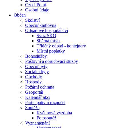
CzechPoint
Osobní údaje
Občan
Školství
Obecní knihovna
Odpadové hospodářství
Svoz SKO
Sběrná místa
Tříděný odpad - kontejnery
Místní poplatky
Bohoslužby
Poštovní a doručovací služby
Obecní byty
Sociální byty
Obchody
Hospody
Požární ochrana
Geoportál
Kalendář akcí
Participativní rozpočet
Soutěže
Květinová výzdoba
Fotosoutěž
Vyznamenání