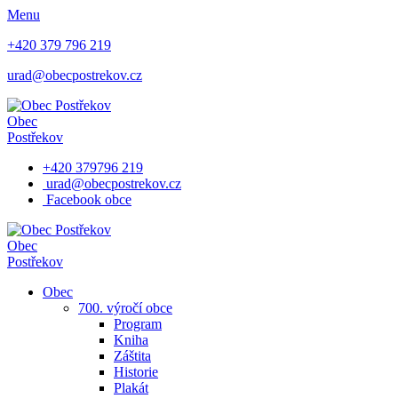
Menu
+420 379 796 219
urad@obecpostrekov.cz
Obec
Postřekov
+420 379796 219
urad@obecpostrekov.cz
Facebook​ obce
Obec
Postřekov
Obec
700. výročí obce
Program
Kniha
Záštita
Historie
Plakát