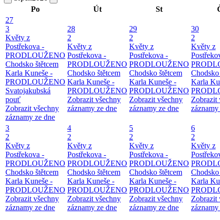
Po
Út
St
27
3
28
29
30
Květy z
2
2
2
Postřekova -
Květy z
Květy z
Květy z
PRODLOUŽENO
Postřekova -
Postřekova -
Postřeko
Chodsko štětcem
PRODLOUŽENO
PRODLOUŽENO
PRODL
Karla Kuneše -
Chodsko štětcem
Chodsko štětcem
Chodsko 
PRODLOUŽENO
Karla Kuneše -
Karla Kuneše -
Karla Ku
Svatojakubská
PRODLOUŽENO
PRODLOUŽENO
PRODL
pouť
Zobrazit všechny
Zobrazit všechny
Zobrazit
Zobrazit všechny
záznamy ze dne
záznamy ze dne
záznamy 
záznamy ze dne
3
4
5
6
2
2
2
2
Květy z
Květy z
Květy z
Květy z
Postřekova -
Postřekova -
Postřekova -
Postřeko
PRODLOUŽENO
PRODLOUŽENO
PRODLOUŽENO
PRODL
Chodsko štětcem
Chodsko štětcem
Chodsko štětcem
Chodsko 
Karla Kuneše -
Karla Kuneše -
Karla Kuneše -
Karla Ku
PRODLOUŽENO
PRODLOUŽENO
PRODLOUŽENO
PRODL
Zobrazit všechny
Zobrazit všechny
Zobrazit všechny
Zobrazit
záznamy ze dne
záznamy ze dne
záznamy ze dne
záznamy 