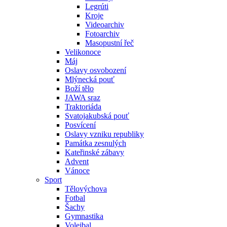
Legrúti
Kroje
Videoarchiv
Fotoarchiv
Masopustní řeč
Velikonoce
Máj
Oslavy osvobození
Mlýnecká pouť
Boží tělo
JAWA sraz
Traktoriáda
Svatojakubská pouť
Posvícení
Oslavy vzniku republiky
Památka zesnulých
Kateřinské zábavy
Advent
Vánoce
Sport
Tělovýchova
Fotbal
Šachy
Gymnastika
Volejbal