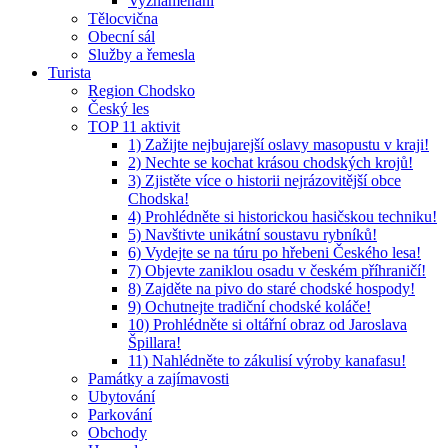
Vyznamenaní
Tělocvična
Obecní sál
Služby a řemesla
Turista
Region Chodsko
Český les
TOP 11 aktivit
1) Zažijte nejbujarejší oslavy masopustu v kraji!
2) Nechte se kochat krásou chodských krojů!
3) Zjistěte více o historii nejrázovitější obce
Chodska!
4) Prohlédněte si historickou hasičskou techniku!
5) Navštivte unikátní soustavu rybníků!
6) Vydejte se na túru po hřebeni Českého lesa!
7) Objevte zaniklou osadu v českém příhraničí!
8) Zajděte na pivo do staré chodské hospody!
9) Ochutnejte tradiční chodské koláče!
10) Prohlédněte si oltářní obraz od Jaroslava
Špillara!
11) Nahlédněte to zákulisí výroby kanafasu!
Památky a zajímavosti
Ubytování
Parkování
Obchody