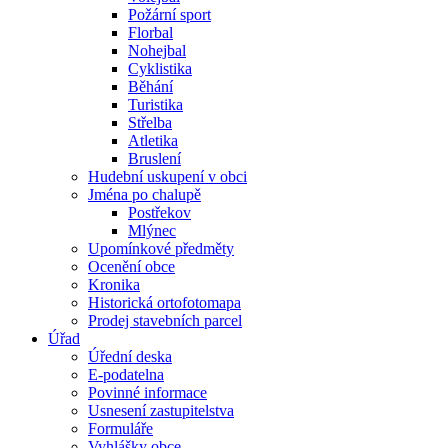
Požární sport
Florbal
Nohejbal
Cyklistika
Běhání
Turistika
Střelba
Atletika
Bruslení
Hudební uskupení v obci
Jména po chalupě
Postřekov
Mlýnec
Upomínkové předměty
Ocenění obce
Kronika
Historická ortofotomapa
Prodej stavebních parcel
Úřad
Úřední deska
E-podatelna
Povinné informace
Usnesení zastupitelstva
Formuláře
Vyhlášky obce