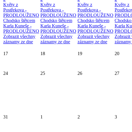
Květy z
Květy z
Květy z
Květy z
Postřekova -
Postřekova -
Postřekova -
Postřeko
PRODLOUŽENO
PRODLOUŽENO
PRODLOUŽENO
PRODL
Chodsko štětcem
Chodsko štětcem
Chodsko štětcem
Chodsko 
Karla Kuneše -
Karla Kuneše -
Karla Kuneše -
Karla Ku
PRODLOUŽENO
PRODLOUŽENO
PRODLOUŽENO
PRODL
Zobrazit všechny
Zobrazit všechny
Zobrazit všechny
Zobrazit
záznamy ze dne
záznamy ze dne
záznamy ze dne
záznamy 
17
18
19
20
24
25
26
27
31
1
2
3