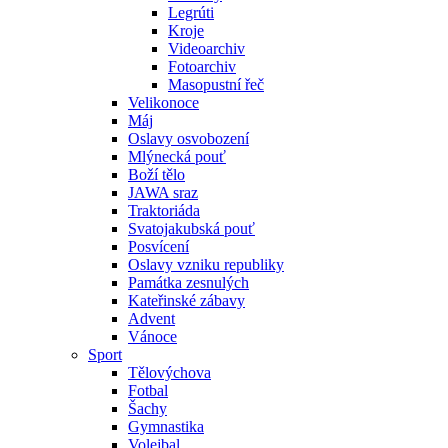
Legrúti
Kroje
Videoarchiv
Fotoarchiv
Masopustní řeč
Velikonoce
Máj
Oslavy osvobození
Mlýnecká pouť
Boží tělo
JAWA sraz
Traktoriáda
Svatojakubská pouť
Posvícení
Oslavy vzniku republiky
Památka zesnulých
Kateřinské zábavy
Advent
Vánoce
Sport
Tělovýchova
Fotbal
Šachy
Gymnastika
Volejbal