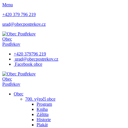
Menu
+420 379 796 219
urad@obecpostrekov.cz
Obec
Postřekov
+420 379796 219
urad@obecpostrekov.cz
Facebook​ obce
Obec
Postřekov
Obec
700. výročí obce
Program
Kniha
Záštita
Historie
Plakát