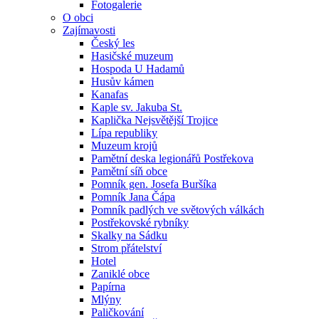
Fotogalerie
O obci
Zajímavosti
Český les
Hasičské muzeum
Hospoda U Hadamů
Husův kámen
Kanafas
Kaple sv. Jakuba St.
Kaplička Nejsvětější Trojice
Lípa republiky
Muzeum krojů
Pamětní deska legionářů Postřekova
Pamětní síň obce
Pomník gen. Josefa Buršíka
Pomník Jana Čápa
Pomník padlých ve světových válkách
Postřekovské rybníky
Skalky na Sádku
Strom přátelství
Hotel
Zaniklé obce
Papírna
Mlýny
Paličkování