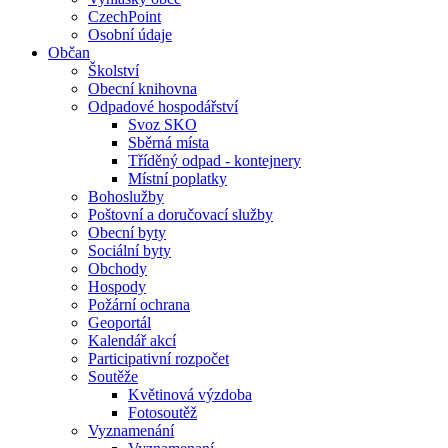
CzechPoint
Osobní údaje
Občan
Školství
Obecní knihovna
Odpadové hospodářství
Svoz SKO
Sběrná místa
Tříděný odpad - kontejnery
Místní poplatky
Bohoslužby
Poštovní a doručovací služby
Obecní byty
Sociální byty
Obchody
Hospody
Požární ochrana
Geoportál
Kalendář akcí
Participativní rozpočet
Soutěže
Květinová výzdoba
Fotosoutěž
Vyznamenání