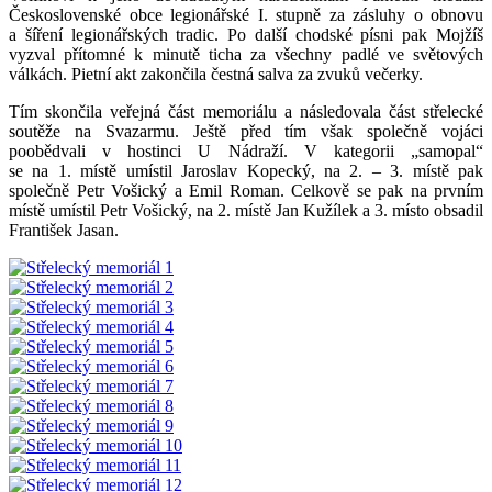
Československé obce legionářské I. stupně za zásluhy o obnovu
a šíření legionářských tradic. Po další chodské písni pak Mojžíš
vyzval přítomné k minutě ticha za všechny padlé ve světových
válkách. Pietní akt zakončila čestná salva za zvuků večerky.
Tím skončila veřejná část memoriálu a následovala část střelecké
soutěže na Svazarmu. Ještě před tím však společně vojáci
poobědvali v hostinci U Nádraží. V kategorii „samopal“
se na 1. místě umístil Jaroslav Kopecký, na 2. – 3. místě pak
společně Petr Vošický a Emil Roman. Celkově se pak na prvním
místě umístil Petr Vošický, na 2. místě Jan Kužílek a 3. místo obsadil
František Jasan.