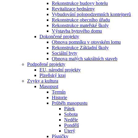
Rekonstrukce budovy hotelu
Revitalizace bednárny
Vybudování polopodzemních kontejnerů
Rekonstrukce obecního úřadu
Rekonstrukce mateřské školy
Výstavba bytového domu
Dokončené projekty
Obnova pomníku v otovském lomu
Rekonstrukce Základní školy
Sociální byty
Obnova malých sakrálních staveb
Podpořené projekty
EU, národní projekty
Plzeňský kraj
Zvyky a kultura
Masopust
Termín
Historie
Průběh masopustu
Pátek
Sobota
Neděle
Pondělí
Úterý
Písničky