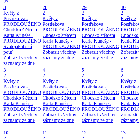
27
3
28
29
30
Květy z
2
2
2
Postřekova -
Květy z
Květy z
Květy z
PRODLOUŽENO
Postřekova -
Postřekova -
Postřeko
Chodsko štětcem
PRODLOUŽENO
PRODLOUŽENO
PRODL
Karla Kuneše -
Chodsko štětcem
Chodsko štětcem
Chodsko 
PRODLOUŽENO
Karla Kuneše -
Karla Kuneše -
Karla Ku
Svatojakubská
PRODLOUŽENO
PRODLOUŽENO
PRODL
pouť
Zobrazit všechny
Zobrazit všechny
Zobrazit
Zobrazit všechny
záznamy ze dne
záznamy ze dne
záznamy 
záznamy ze dne
3
4
5
6
2
2
2
2
Květy z
Květy z
Květy z
Květy z
Postřekova -
Postřekova -
Postřekova -
Postřeko
PRODLOUŽENO
PRODLOUŽENO
PRODLOUŽENO
PRODL
Chodsko štětcem
Chodsko štětcem
Chodsko štětcem
Chodsko 
Karla Kuneše -
Karla Kuneše -
Karla Kuneše -
Karla Ku
PRODLOUŽENO
PRODLOUŽENO
PRODLOUŽENO
PRODL
Zobrazit všechny
Zobrazit všechny
Zobrazit všechny
Zobrazit
záznamy ze dne
záznamy ze dne
záznamy ze dne
záznamy 
10
11
12
13
2
2
2
2