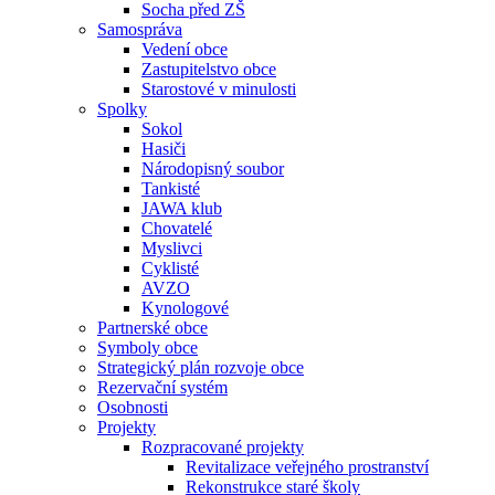
Socha před ZŠ
Samospráva
Vedení obce
Zastupitelstvo obce
Starostové v minulosti
Spolky
Sokol
Hasiči
Národopisný soubor
Tankisté
JAWA klub
Chovatelé
Myslivci
Cyklisté
AVZO
Kynologové
Partnerské obce
Symboly obce
Strategický plán rozvoje obce
Rezervační systém
Osobnosti
Projekty
Rozpracované projekty
Revitalizace veřejného prostranství
Rekonstrukce staré školy