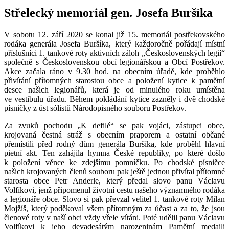
Střelecký memoriál gen. Josefa Buršíka
V sobotu 12. září 2020 se konal již 15. memoriál postřekovského
rodáka generála Josefa Buršíka, který každoročně pořádají místní
příslušníci 1. tankové roty aktivních záloh „Československých legií“
společně s Československou obcí legionářskou a Obcí Postřekov.
Akce začala ráno v 9.30 hod. na obecním úřadě, kde proběhlo
přivítání přítomných starostou obce a položení kytice k pamětní
desce našich legionářů, která je od minulého roku umístěna
ve vestibulu úřadu. Během pokládání kytice zazněly i dvě chodské
písničky z úst sólistů Národopisného souboru Postřekov.
Za zvuků pochodu „K defilé“ se pak vojáci, zástupci obce,
krojovaná čestná stráž s obecním praporem a ostatní občané
přemístili před rodný dům generála Buršíka, kde proběhl hlavní
pietní akt. Ten zahájila hymna České republiky, po které došlo
k položení věnce ke zdejšímu pomníčku. Po chodské písničce
našich krojovaných členů souboru pak ještě jednou přivítal přítomné
starosta obce Petr Anderle, který předal slovo panu Václavu
Volfíkovi, jenž připomenul životní cestu našeho významného rodáka
a legionáře obce. Slovo si pak převzal velitel 1. tankové roty Milan
Mojžíš, který poděkoval všem přítomným za účast a za to, že jsou
členové roty v naší obci vždy vřele vítáni. Poté udělil panu Václavu
Volfíkovi k jeho devadesátým narozeninám Pamětní medaili