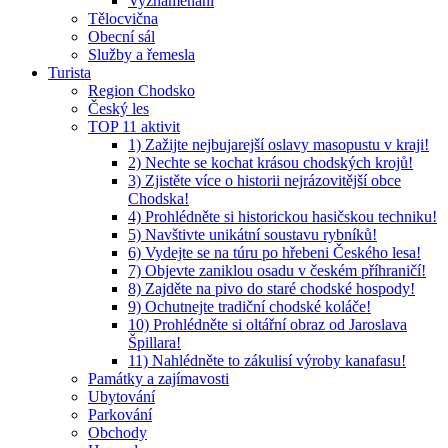
Vyznamenaní
Tělocvična
Obecní sál
Služby a řemesla
Turista
Region Chodsko
Český les
TOP 11 aktivit
1) Zažijte nejbujarejší oslavy masopustu v kraji!
2) Nechte se kochat krásou chodských krojů!
3) Zjistěte více o historii nejrázovitější obce
Chodska!
4) Prohlédněte si historickou hasičskou techniku!
5) Navštivte unikátní soustavu rybníků!
6) Vydejte se na túru po hřebeni Českého lesa!
7) Objevte zaniklou osadu v českém příhraničí!
8) Zajděte na pivo do staré chodské hospody!
9) Ochutnejte tradiční chodské koláče!
10) Prohlédněte si oltářní obraz od Jaroslava
Špillara!
11) Nahlédněte to zákulisí výroby kanafasu!
Památky a zajímavosti
Ubytování
Parkování
Obchody