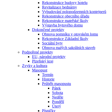
Rekonstrukce budovy hotelu
Revitalizace bednárny
Vybudování polopodzemních kontejnerů
Rekonstrukce obecního úřadu
Rekonstrukce mateřské školy
Výstavba bytového domu
Dokončené projekty
Obnova pomníku v otovském lomu
Rekonstrukce Základní školy
Sociální byty
Obnova malých sakrálních staveb
Podpořené projekty
EU, národní projekty
Plzeňský kraj
Zvyky a kultura
Masopust
Termín
Historie
Průběh masopustu
Pátek
Sobota
Neděle
Pondělí
Úterý
Písničky