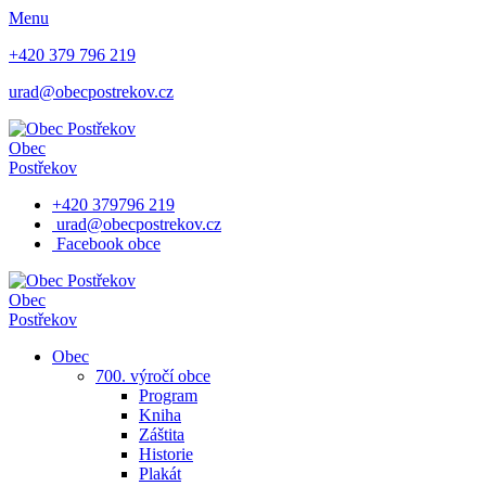
Menu
+420 379 796 219
urad@obecpostrekov.cz
Obec
Postřekov
+420 379796 219
urad@obecpostrekov.cz
Facebook​ obce
Obec
Postřekov
Obec
700. výročí obce
Program
Kniha
Záštita
Historie
Plakát