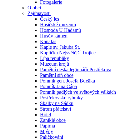
Fotogalerie
O obci
Zajímavosti
Český les
Hasičské muzeum
Hospoda U Hadamů
Husův kámen
Kanafas
Kaple sv. Jakuba St.
Kaplička Nejsvětější Trojice
Lípa republiky
Muzeum krojů
Pamětní deska legionářů Postřekova
Pamětní síň obce
Pomník gen. Josefa Buršíka
Pomník Jana Čápa
Pomník padlých ve světových válkách
Postřekovské rybníky
Skalky na Sádku
Strom přátelství
Hotel
Zaniklé obce
Papírna
Mlýny
Paličkování