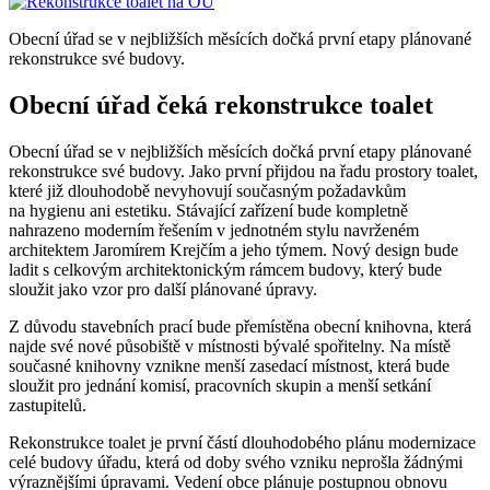
Obecní úřad se v nejbližších měsících dočká první etapy plánované
rekonstrukce své budovy.
Obecní úřad čeká rekonstrukce toalet
Obecní úřad se v nejbližších měsících dočká první etapy plánované
rekonstrukce své budovy. Jako první přijdou na řadu prostory toalet,
které již dlouhodobě nevyhovují současným požadavkům
na hygienu ani estetiku. Stávající zařízení bude kompletně
nahrazeno moderním řešením v jednotném stylu navrženém
architektem Jaromírem Krejčím a jeho týmem. Nový design bude
ladit s celkovým architektonickým rámcem budovy, který bude
sloužit jako vzor pro další plánované úpravy.
Z důvodu stavebních prací bude přemístěna obecní knihovna, která
najde své nové působiště v místnosti bývalé spořitelny. Na místě
současné knihovny vznikne menší zasedací místnost, která bude
sloužit pro jednání komisí, pracovních skupin a menší setkání
zastupitelů.
Rekonstrukce toalet je první částí dlouhodobého plánu modernizace
celé budovy úřadu, která od doby svého vzniku neprošla žádnými
výraznějšími úpravami. Vedení obce plánuje postupnou obnovu