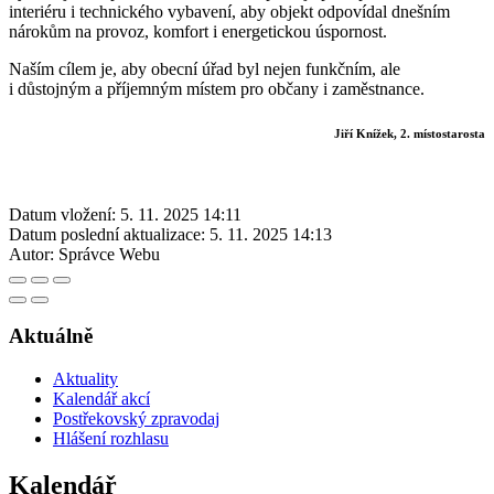
interiéru i technického vybavení, aby objekt odpovídal dnešním
nárokům na provoz, komfort i energetickou úspornost.
Naším cílem je, aby obecní úřad byl nejen funkčním, ale
i důstojným a příjemným místem pro občany i zaměstnance.
Jiří Knížek, 2. místostarosta
Datum vložení:
5. 11. 2025 14:11
Datum poslední aktualizace:
5. 11. 2025 14:13
Autor:
Správce Webu
Aktuálně
Aktuality
Kalendář akcí
Postřekovský zpravodaj
Hlášení rozhlasu
Kalendář