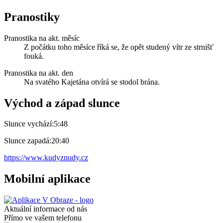
Pranostiky
Pranostika na akt. měsíc
Z počátku toho měsíce říká se, že opět studený vítr ze strnišť
fouká.
Pranostika na akt. den
Na svatého Kajetána otvírá se stodol brána.
Východ a západ slunce
Slunce vychází:
5:48
Slunce zapadá:
20:40
https://www.kudyznudy.cz
Mobilní aplikace
Aktuální informace od nás
Přímo ve vašem telefonu