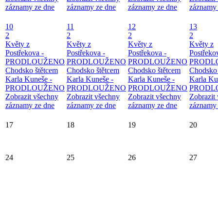
záznamy ze dne
záznamy ze dne
záznamy ze dne
záznamy 
10
11
12
13
2
2
2
2
Květy z
Květy z
Květy z
Květy z
Postřekova -
Postřekova -
Postřekova -
Postřeko
PRODLOUŽENO
PRODLOUŽENO
PRODLOUŽENO
PRODL
Chodsko štětcem
Chodsko štětcem
Chodsko štětcem
Chodsko 
Karla Kuneše -
Karla Kuneše -
Karla Kuneše -
Karla Ku
PRODLOUŽENO
PRODLOUŽENO
PRODLOUŽENO
PRODL
Zobrazit všechny
Zobrazit všechny
Zobrazit všechny
Zobrazit
záznamy ze dne
záznamy ze dne
záznamy ze dne
záznamy 
17
18
19
20
24
25
26
27