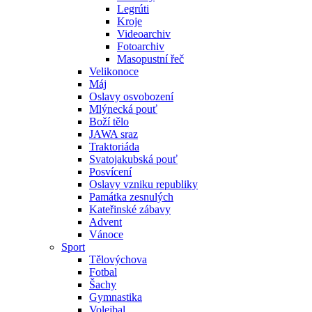
Legrúti
Kroje
Videoarchiv
Fotoarchiv
Masopustní řeč
Velikonoce
Máj
Oslavy osvobození
Mlýnecká pouť
Boží tělo
JAWA sraz
Traktoriáda
Svatojakubská pouť
Posvícení
Oslavy vzniku republiky
Památka zesnulých
Kateřinské zábavy
Advent
Vánoce
Sport
Tělovýchova
Fotbal
Šachy
Gymnastika
Volejbal