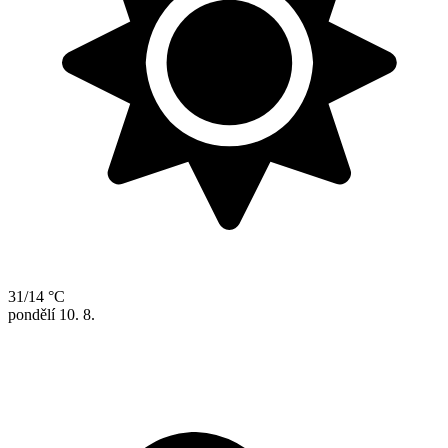
31/14 °C
pondělí
10. 8.