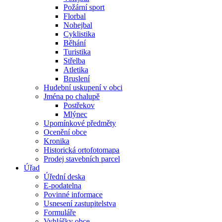
Požární sport
Florbal
Nohejbal
Cyklistika
Běhání
Turistika
Střelba
Atletika
Bruslení
Hudební uskupení v obci
Jména po chalupě
Postřekov
Mlýnec
Upomínkové předměty
Ocenění obce
Kronika
Historická ortofotomapa
Prodej stavebních parcel
Úřad
Úřední deska
E-podatelna
Povinné informace
Usnesení zastupitelstva
Formuláře
Vyhlášky obce