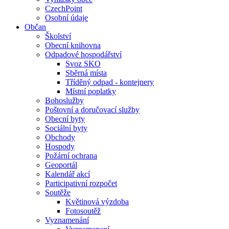
CzechPoint
Osobní údaje
Občan
Školství
Obecní knihovna
Odpadové hospodářství
Svoz SKO
Sběrná místa
Tříděný odpad - kontejnery
Místní poplatky
Bohoslužby
Poštovní a doručovací služby
Obecní byty
Sociální byty
Obchody
Hospody
Požární ochrana
Geoportál
Kalendář akcí
Participativní rozpočet
Soutěže
Květinová výzdoba
Fotosoutěž
Vyznamenání