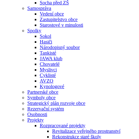
Socha před ZŠ
Samospráva
Vedení obce
Zastupitelstvo obce
Starostové v minulosti
Spolky
Sokol
Hasiči
Národopisný soubor
Tankisté
JAWA klub
Chovatelé
Myslivci
Cyklisté
AVZO
Kynologové
Partnerské obce
Symboly obce
Strategický plán rozvoje obce
Rezervační systém
Osobnosti
Projekty
Rozpracované projekty
Revitalizace veřejného prostranství
Rekonstrukce staré školy