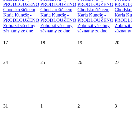
PRODLOUŽENO
PRODLOUŽENO
PRODLOUŽENO
PRODL
Chodsko štětcem
Chodsko štětcem
Chodsko štětcem
Chodsko 
Karla Kuneše -
Karla Kuneše -
Karla Kuneše -
Karla Ku
PRODLOUŽENO
PRODLOUŽENO
PRODLOUŽENO
PRODL
Zobrazit všechny
Zobrazit všechny
Zobrazit všechny
Zobrazit
záznamy ze dne
záznamy ze dne
záznamy ze dne
záznamy 
17
18
19
20
24
25
26
27
31
1
2
3