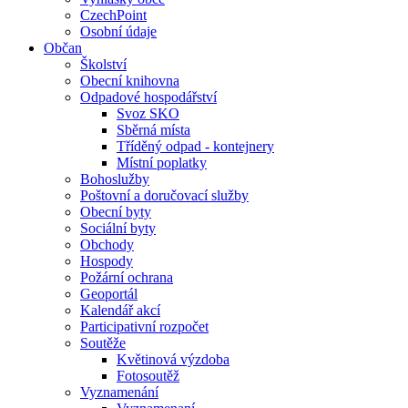
CzechPoint
Osobní údaje
Občan
Školství
Obecní knihovna
Odpadové hospodářství
Svoz SKO
Sběrná místa
Tříděný odpad - kontejnery
Místní poplatky
Bohoslužby
Poštovní a doručovací služby
Obecní byty
Sociální byty
Obchody
Hospody
Požární ochrana
Geoportál
Kalendář akcí
Participativní rozpočet
Soutěže
Květinová výzdoba
Fotosoutěž
Vyznamenání