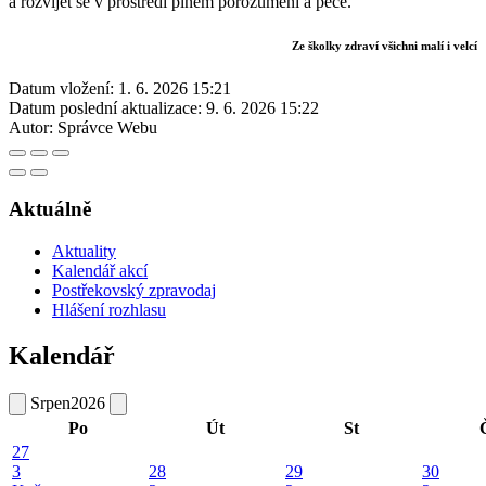
a rozvíjet se v prostředí plném porozumění a péče.
Ze školky zdraví všichni malí i velcí
Datum vložení:
1. 6. 2026 15:21
Datum poslední aktualizace:
9. 6. 2026 15:22
Autor:
Správce Webu
Aktuálně
Aktuality
Kalendář akcí
Postřekovský zpravodaj
Hlášení rozhlasu
Kalendář
Srpen
2026
Po
Út
St
27
3
28
29
30