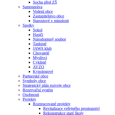
Socha před ZŠ
Samospráva
Vedení obce
Zastupitelstvo obce
Starostové v minulosti
Spolky
Sokol
Hasiči
Národopisný soubor
Tankisté
JAWA klub
Chovatelé
Myslivci
Cyklisté
AVZO
Kynologové
Partnerské obce
Symboly obce
Strategický plán rozvoje obce
Rezervační systém
Osobnosti
Projekty
Rozpracované projekty
Revitalizace veřejného prostranství
Rekonstrukce staré školy