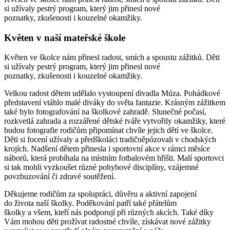
si užívaly pestrý program, který jim přinesl nové
poznatky, zkušenosti i kouzelné okamžiky.
Květen v naší mateřské škole
Květen ve školce nám přinesl radost, smích a spoustu zážitků. Děti
si užívaly pestrý program, který jim přinesl nové
poznatky, zkušenosti i kouzelné okamžiky.
Velkou radost dětem udělalo vystoupení divadla Múza. Pohádkové
představení vtáhlo malé diváky do světa fantazie. Krásným zážitkem
také bylo fotografování na školkové zahradě. Slunečné počasí,
rozkvetlá zahrada a rozzářené dětské tváře vytvořily okamžiky, které
budou fotografie rodičům připomínat chvíle jejich dětí ve školce.
Děti si focení užívaly a předškoláci tradičněpózovali v chodských
krojích. Nadšení dětem přinesla i sportovní akce v rámci měsíce
náborů, která probíhala na místním fotbalovém hřišti. Malí sportovci
si tak mohli vyzkoušet různé pohybové disciplíny, vzájemné
povzbuzování či zdravé soutěžení.
Děkujeme rodičům za spolupráci, důvěru a aktivní zapojení
do života naší školky. Poděkování patří také přátelům
školky a všem, kteří nás podporují při různých akcích. Také díky
Vám mohou děti prožívat radostné chvíle, získávat nové zážitky