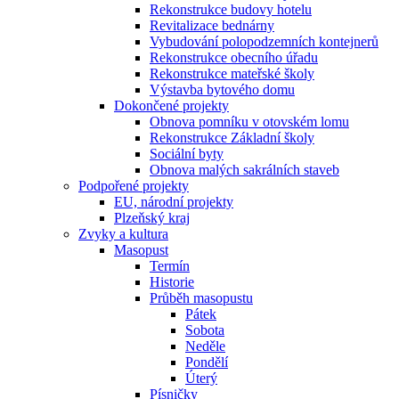
Rekonstrukce budovy hotelu
Revitalizace bednárny
Vybudování polopodzemních kontejnerů
Rekonstrukce obecního úřadu
Rekonstrukce mateřské školy
Výstavba bytového domu
Dokončené projekty
Obnova pomníku v otovském lomu
Rekonstrukce Základní školy
Sociální byty
Obnova malých sakrálních staveb
Podpořené projekty
EU, národní projekty
Plzeňský kraj
Zvyky a kultura
Masopust
Termín
Historie
Průběh masopustu
Pátek
Sobota
Neděle
Pondělí
Úterý
Písničky