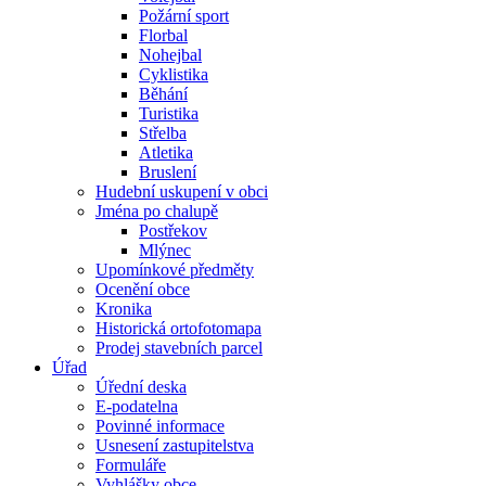
Požární sport
Florbal
Nohejbal
Cyklistika
Běhání
Turistika
Střelba
Atletika
Bruslení
Hudební uskupení v obci
Jména po chalupě
Postřekov
Mlýnec
Upomínkové předměty
Ocenění obce
Kronika
Historická ortofotomapa
Prodej stavebních parcel
Úřad
Úřední deska
E-podatelna
Povinné informace
Usnesení zastupitelstva
Formuláře
Vyhlášky obce