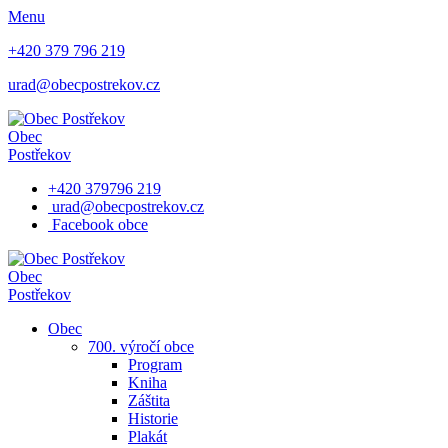
Menu
+420 379 796 219
urad@obecpostrekov.cz
Obec
Postřekov
+420 379796 219
urad@obecpostrekov.cz
Facebook​ obce
Obec
Postřekov
Obec
700. výročí obce
Program
Kniha
Záštita
Historie
Plakát