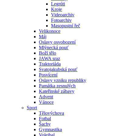
Legrúti
Kroje
Videoarchiv
Fotoarchiv
Masopustní řeč
Velikonoce
Máj
Oslavy osvobození
Mlýnecká pouť
Boží tělo
JAWA sraz
Traktoriáda
Svatojakubská pouť
Posvícení
Oslavy vzniku republiky
Památka zesnulých
Kateřinské zábavy
Advent
Vánoce
Sport
Tělovýchova
Fotbal
Šachy
Gymnastika
Volejbal