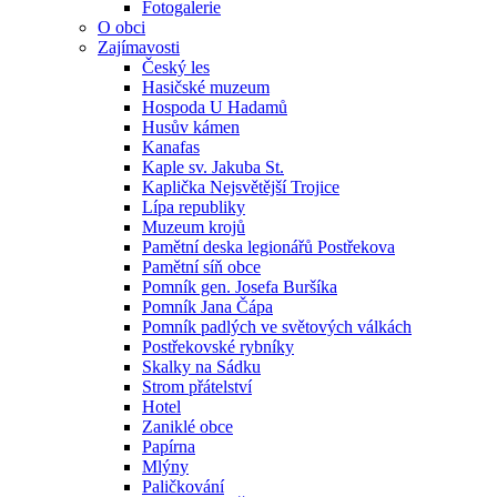
Fotogalerie
O obci
Zajímavosti
Český les
Hasičské muzeum
Hospoda U Hadamů
Husův kámen
Kanafas
Kaple sv. Jakuba St.
Kaplička Nejsvětější Trojice
Lípa republiky
Muzeum krojů
Pamětní deska legionářů Postřekova
Pamětní síň obce
Pomník gen. Josefa Buršíka
Pomník Jana Čápa
Pomník padlých ve světových válkách
Postřekovské rybníky
Skalky na Sádku
Strom přátelství
Hotel
Zaniklé obce
Papírna
Mlýny
Paličkování