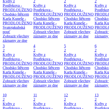
Květy z
2
2
2
Postřekova -
Květy z
Květy z
Květy z
PRODLOUŽENO
Postřekova -
Postřekova -
Postřeko
Chodsko štětcem
PRODLOUŽENO
PRODLOUŽENO
PRODL
Karla Kuneše -
Chodsko štětcem
Chodsko štětcem
Chodsko 
PRODLOUŽENO
Karla Kuneše -
Karla Kuneše -
Karla Ku
Svatojakubská
PRODLOUŽENO
PRODLOUŽENO
PRODL
pouť
Zobrazit všechny
Zobrazit všechny
Zobrazit
Zobrazit všechny
záznamy ze dne
záznamy ze dne
záznamy 
záznamy ze dne
3
4
5
6
2
2
2
2
Květy z
Květy z
Květy z
Květy z
Postřekova -
Postřekova -
Postřekova -
Postřeko
PRODLOUŽENO
PRODLOUŽENO
PRODLOUŽENO
PRODL
Chodsko štětcem
Chodsko štětcem
Chodsko štětcem
Chodsko 
Karla Kuneše -
Karla Kuneše -
Karla Kuneše -
Karla Ku
PRODLOUŽENO
PRODLOUŽENO
PRODLOUŽENO
PRODL
Zobrazit všechny
Zobrazit všechny
Zobrazit všechny
Zobrazit
záznamy ze dne
záznamy ze dne
záznamy ze dne
záznamy 
10
11
12
13
2
2
2
2
Květy z
Květy z
Květy z
Květy z
Postřekova -
Postřekova -
Postřekova -
Postřeko