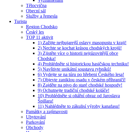
Vyznamenaní
Tělocvična
Obecní sál
Služby a řemesla
Turista
Region Chodsko
Český les
TOP 11 aktivit
1) Zažijte nejbujarejší oslavy masopustu v kraji!
2) Nechte se kochat krásou chodských krojů!
3) Zjistěte více o historii nejrázovitější obce
Chodska!
4) Prohlédněte si historickou hasičskou techniku!
5) Navštivte unikátní soustavu rybníků!
6) Vydejte se na túru po hřebeni Českého lesa!
7) Objevte zaniklou osadu v českém příhraničí!
8) Zajděte na pivo do staré chodské hospody!
9) Ochutnejte tradiční chodské koláče!
10) Prohlédněte si oltářní obraz od Jaroslava
Špillara!
11) Nahlédněte to zákulisí výroby kanafasu!
Památky a zajímavosti
Ubytování
Parkování
Obchody