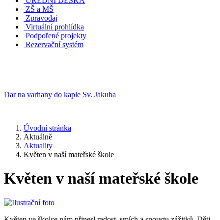
ÚŘEDNÍ DESKA
ZŠ a MŠ
Zpravodaj
Virtuální prohlídka
Podpořené projekty
Rezervační systém
Dar na varhany do kaple Sv. Jakuba
Úvodní stránka
Aktuálně
Aktuality
Květen v naší mateřské škole
Květen v naší mateřské škole
Květen ve školce nám přinesl radost, smích a spoustu zážitků. Děti