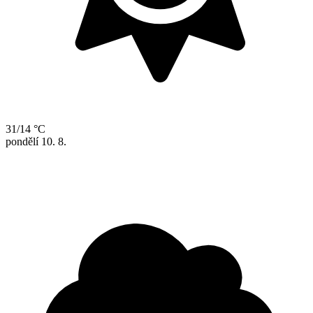
31/14 °C
pondělí
10. 8.