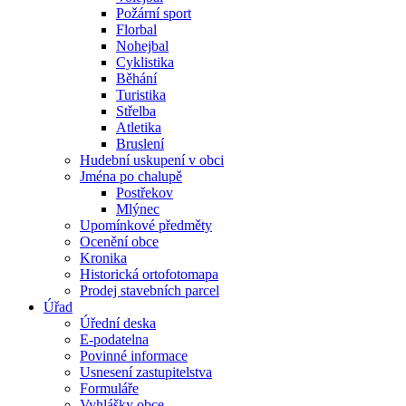
Požární sport
Florbal
Nohejbal
Cyklistika
Běhání
Turistika
Střelba
Atletika
Bruslení
Hudební uskupení v obci
Jména po chalupě
Postřekov
Mlýnec
Upomínkové předměty
Ocenění obce
Kronika
Historická ortofotomapa
Prodej stavebních parcel
Úřad
Úřední deska
E-podatelna
Povinné informace
Usnesení zastupitelstva
Formuláře
Vyhlášky obce