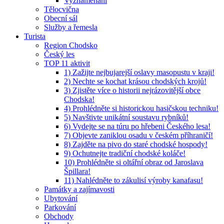
Vyznamenaní
Tělocvična
Obecní sál
Služby a řemesla
Turista
Region Chodsko
Český les
TOP 11 aktivit
1) Zažijte nejbujarejší oslavy masopustu v kraji!
2) Nechte se kochat krásou chodských krojů!
3) Zjistěte více o historii nejrázovitější obce
Chodska!
4) Prohlédněte si historickou hasičskou techniku!
5) Navštivte unikátní soustavu rybníků!
6) Vydejte se na túru po hřebeni Českého lesa!
7) Objevte zaniklou osadu v českém příhraničí!
8) Zajděte na pivo do staré chodské hospody!
9) Ochutnejte tradiční chodské koláče!
10) Prohlédněte si oltářní obraz od Jaroslava
Špillara!
11) Nahlédněte to zákulisí výroby kanafasu!
Památky a zajímavosti
Ubytování
Parkování
Obchody