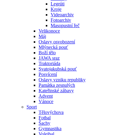
Legrúti
Kroje
Videoarchiv
Fotoarchiv
Masopustní řeč
Velikonoce
Máj
Oslavy osvobození
Mlýnecká pouť
Boží tělo
JAWA sraz
Traktoriáda
Svatojakubská pouť
Posvícení
Oslavy vzniku republiky
Památka zesnulých
Kateřinské zábavy
Advent
Vánoce
Sport
Tělovýchova
Fotbal
Šachy
Gymnastika
Volejbal