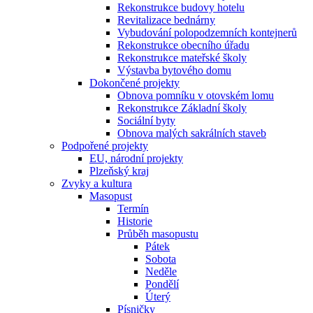
Rekonstrukce budovy hotelu
Revitalizace bednárny
Vybudování polopodzemních kontejnerů
Rekonstrukce obecního úřadu
Rekonstrukce mateřské školy
Výstavba bytového domu
Dokončené projekty
Obnova pomníku v otovském lomu
Rekonstrukce Základní školy
Sociální byty
Obnova malých sakrálních staveb
Podpořené projekty
EU, národní projekty
Plzeňský kraj
Zvyky a kultura
Masopust
Termín
Historie
Průběh masopustu
Pátek
Sobota
Neděle
Pondělí
Úterý
Písničky