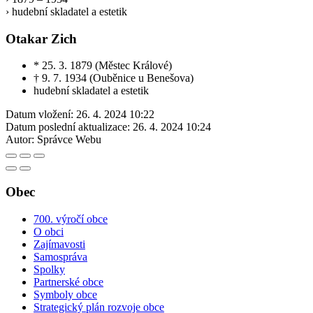
› hudební skladatel a estetik
Otakar Zich
* 25. 3. 1879 (Městec Králové)
† 9. 7. 1934 (Ouběnice u Benešova)
hudební skladatel a estetik
Datum vložení:
26. 4. 2024 10:22
Datum poslední aktualizace:
26. 4. 2024 10:24
Autor:
Správce Webu
Obec
700. výročí obce
O obci
Zajímavosti
Samospráva
Spolky
Partnerské obce
Symboly obce
Strategický plán rozvoje obce