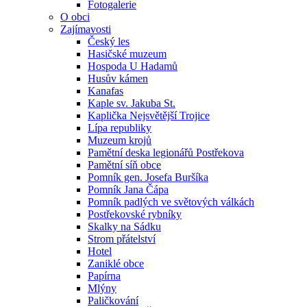
Fotogalerie
O obci
Zajímavosti
Český les
Hasičské muzeum
Hospoda U Hadamů
Husův kámen
Kanafas
Kaple sv. Jakuba St.
Kaplička Nejsvětější Trojice
Lípa republiky
Muzeum krojů
Pamětní deska legionářů Postřekova
Pamětní síň obce
Pomník gen. Josefa Buršíka
Pomník Jana Čápa
Pomník padlých ve světových válkách
Postřekovské rybníky
Skalky na Sádku
Strom přátelství
Hotel
Zaniklé obce
Papírna
Mlýny
Paličkování