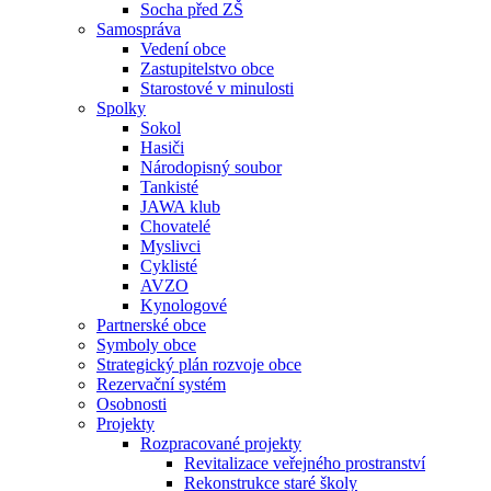
Socha před ZŠ
Samospráva
Vedení obce
Zastupitelstvo obce
Starostové v minulosti
Spolky
Sokol
Hasiči
Národopisný soubor
Tankisté
JAWA klub
Chovatelé
Myslivci
Cyklisté
AVZO
Kynologové
Partnerské obce
Symboly obce
Strategický plán rozvoje obce
Rezervační systém
Osobnosti
Projekty
Rozpracované projekty
Revitalizace veřejného prostranství
Rekonstrukce staré školy