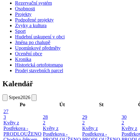
Rezervační systém
Osobnosti
Projekty
Podpořené projekty
Zvyky a kultura
Sport
Hudební uskupení v obci
Jména po chalupě
Upomínkové předměty
Ocenění obce
Kronika
Historická ortofotomapa
Prodej stavebních parcel
Kalendář
Srpen
2026
Po
Út
St
27
3
28
29
30
Květy z
2
2
2
Postřekova -
Květy z
Květy z
Květy z
PRODLOUŽENO
Postřekova -
Postřekova -
Postřeko
Chodsko štětcem
PRODLOUŽENO
PRODLOUŽENO
PRODL