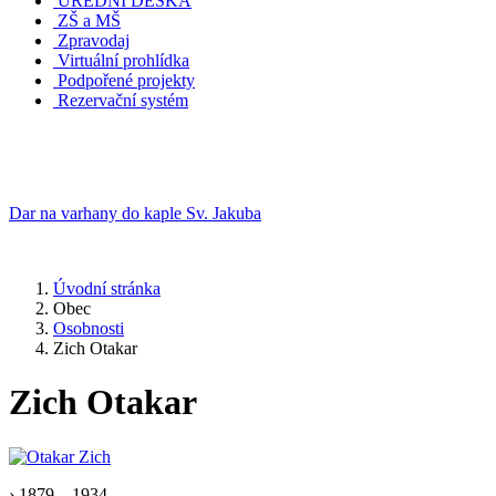
ÚŘEDNÍ DESKA
ZŠ a MŠ
Zpravodaj
Virtuální prohlídka
Podpořené projekty
Rezervační systém
Dar na varhany do kaple Sv. Jakuba
Úvodní stránka
Obec
Osobnosti
Zich Otakar
Zich Otakar
› 1879 – 1934