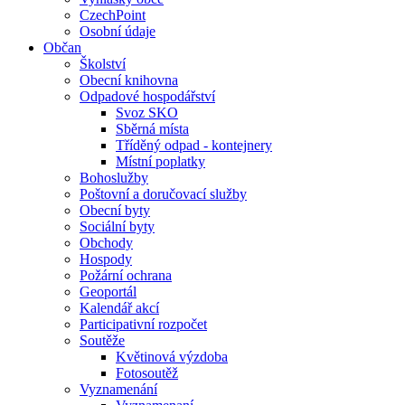
CzechPoint
Osobní údaje
Občan
Školství
Obecní knihovna
Odpadové hospodářství
Svoz SKO
Sběrná místa
Tříděný odpad - kontejnery
Místní poplatky
Bohoslužby
Poštovní a doručovací služby
Obecní byty
Sociální byty
Obchody
Hospody
Požární ochrana
Geoportál
Kalendář akcí
Participativní rozpočet
Soutěže
Květinová výzdoba
Fotosoutěž
Vyznamenání