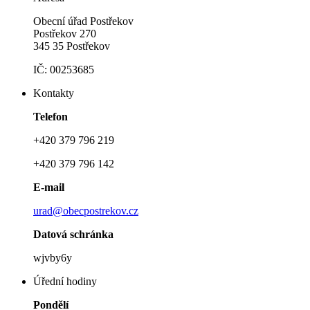
Obecní úřad Postřekov
Postřekov 270
345 35 Postřekov
IČ: 00253685
Kontakty
Telefon
+420 379 796 219
+420 379 796 142
E-mail
urad@obecpostrekov.cz
Datová schránka
wjvby6y
Úřední hodiny
Pondělí