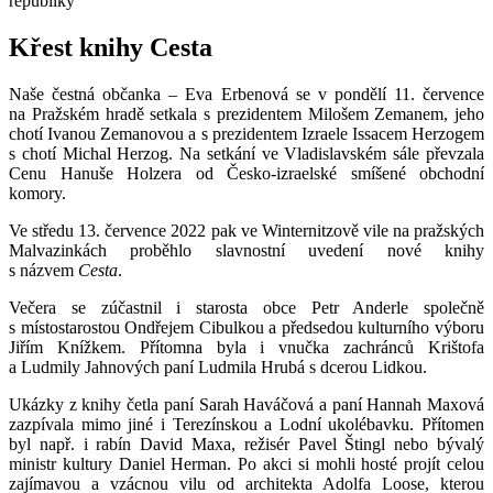
republiky
Křest knihy Cesta
Naše čestná občanka – Eva Erbenová se v pondělí 11. července
na Pražském hradě setkala s prezidentem Milošem Zemanem, jeho
chotí Ivanou Zemanovou a s prezidentem Izraele Issacem Herzogem
s chotí Michal Herzog. Na setkání ve Vladislavském sále převzala
Cenu Hanuše Holzera od Česko-izraelské smíšené obchodní
komory.
Ve středu 13. července 2022 pak ve Winternitzově vile na pražských
Malvazinkách proběhlo slavnostní uvedení nové knihy
s názvem
Cesta
.
Večera se zúčastnil i starosta obce Petr Anderle společně
s místostarostou Ondřejem Cibulkou a předsedou kulturního výboru
Jiřím Knížkem. Přítomna byla i vnučka zachránců Krištofa
a Ludmily Jahnových paní Ludmila Hrubá s dcerou Lidkou.
Ukázky z knihy četla paní Sarah Haváčová a paní Hannah Maxová
zazpívala mimo jiné i Terezínskou a Lodní ukolébavku. Přítomen
byl např. i rabín David Maxa, režisér Pavel Štingl nebo bývalý
ministr kultury Daniel Herman. Po akci si mohli hosté projít celou
zajímavou a vzácnou vilu od architekta Adolfa Loose, kterou