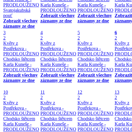
PRODLOUŽENO
Karla Kuneše -
Karla Kuneše -
Karla Ku
Svatojakubská
PRODLOUŽENO
PRODLOUŽENO
PRODL
pouť
Zobrazit všechny
Zobrazit všechny
Zobrazit
Zobrazit všechny
záznamy ze dne
záznamy ze dne
záznamy
záznamy ze dne
3
4
5
6
2
2
2
2
Květy z
Květy z
Květy z
Květy z
Postřekova -
Postřekova -
Postřekova -
Postřeko
PRODLOUŽENO
PRODLOUŽENO
PRODLOUŽENO
PRODL
Chodsko štětcem
Chodsko štětcem
Chodsko štětcem
Chodsko 
Karla Kuneše -
Karla Kuneše -
Karla Kuneše -
Karla Ku
PRODLOUŽENO
PRODLOUŽENO
PRODLOUŽENO
PRODL
Zobrazit všechny
Zobrazit všechny
Zobrazit všechny
Zobrazit
záznamy ze dne
záznamy ze dne
záznamy ze dne
záznamy
10
11
12
13
2
2
2
2
Květy z
Květy z
Květy z
Květy z
Postřekova -
Postřekova -
Postřekova -
Postřeko
PRODLOUŽENO
PRODLOUŽENO
PRODLOUŽENO
PRODL
Chodsko štětcem
Chodsko štětcem
Chodsko štětcem
Chodsko 
Karla Kuneše -
Karla Kuneše -
Karla Kuneše -
Karla Ku
PRODLOUŽENO
PRODLOUŽENO
PRODLOUŽENO
PRODL