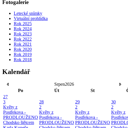
Fotogalerie
Letecké snímky
Virtuální prohlídka
Rok 2025
Rok 2024
Rok 2023
Rok 2022
Rok 2021
Rok 2020
Rok 2019
Rok 2018
Kalendář
Srpen
2026
Po
Út
St
27
3
28
29
30
Květy z
2
2
2
Postřekova -
Květy z
Květy z
Květy z
PRODLOUŽENO
Postřekova -
Postřekova -
Postřeko
Chodsko štětcem
PRODLOUŽENO
PRODLOUŽENO
PRODL
Karla Kuneše -
Chodsko štětcem
Chodsko štětcem
Chodsko 