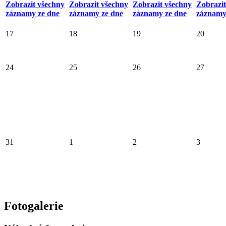
Zobrazit všechny
Zobrazit všechny
Zobrazit všechny
Zobrazit
záznamy ze dne
záznamy ze dne
záznamy ze dne
záznamy
17
18
19
20
24
25
26
27
31
1
2
3
Fotogalerie