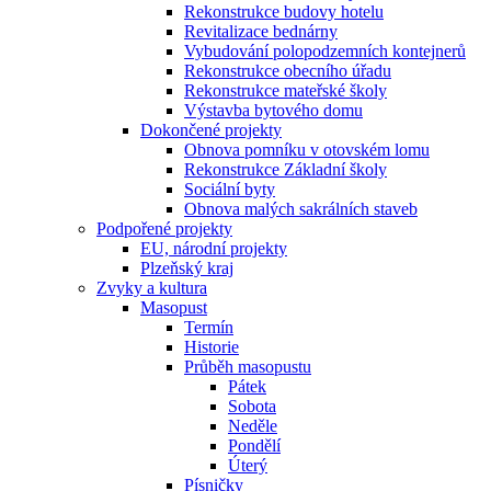
Rekonstrukce budovy hotelu
Revitalizace bednárny
Vybudování polopodzemních kontejnerů
Rekonstrukce obecního úřadu
Rekonstrukce mateřské školy
Výstavba bytového domu
Dokončené projekty
Obnova pomníku v otovském lomu
Rekonstrukce Základní školy
Sociální byty
Obnova malých sakrálních staveb
Podpořené projekty
EU, národní projekty
Plzeňský kraj
Zvyky a kultura
Masopust
Termín
Historie
Průběh masopustu
Pátek
Sobota
Neděle
Pondělí
Úterý
Písničky