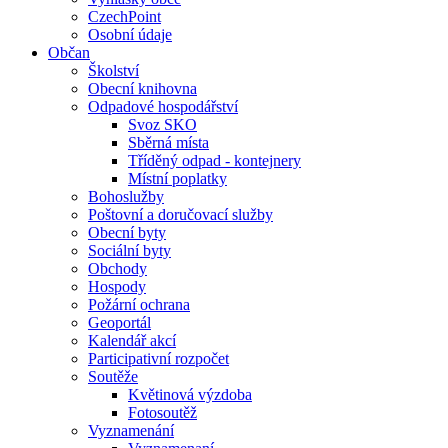
CzechPoint
Osobní údaje
Občan
Školství
Obecní knihovna
Odpadové hospodářství
Svoz SKO
Sběrná místa
Tříděný odpad - kontejnery
Místní poplatky
Bohoslužby
Poštovní a doručovací služby
Obecní byty
Sociální byty
Obchody
Hospody
Požární ochrana
Geoportál
Kalendář akcí
Participativní rozpočet
Soutěže
Květinová výzdoba
Fotosoutěž
Vyznamenání