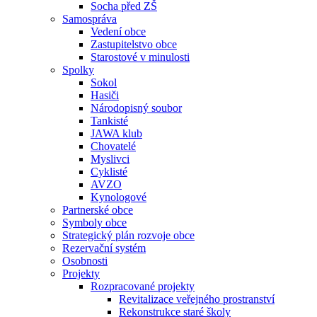
Socha před ZŠ
Samospráva
Vedení obce
Zastupitelstvo obce
Starostové v minulosti
Spolky
Sokol
Hasiči
Národopisný soubor
Tankisté
JAWA klub
Chovatelé
Myslivci
Cyklisté
AVZO
Kynologové
Partnerské obce
Symboly obce
Strategický plán rozvoje obce
Rezervační systém
Osobnosti
Projekty
Rozpracované projekty
Revitalizace veřejného prostranství
Rekonstrukce staré školy