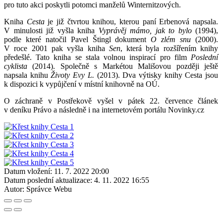
pro tuto akci poskytli potomci manželů Winternitzových.
Kniha
Cesta
je již čtvrtou knihou, kterou paní Erbenová napsala.
V minulosti již vyšla kniha
Vyprávěj mámo, jak to bylo
(1994),
podle které natočil Pavel Štingl dokument
O zlém snu
(2000).
V roce 2001 pak vyšla kniha
Sen
, která byla rozšířením knihy
předešlé. Tato kniha se stala volnou inspirací pro film
Poslední
cyklista
(2014). Společně s Markétou Mališovou později ještě
napsala knihu
Životy Evy L.
(2013). Dva výtisky knihy Cesta jsou
k dispozici k vypůjčení v místní knihovně na OÚ.
O záchraně v Postřekově vyšel v pátek 22. července článek
v deníku Právo a následně i na internetovém portálu Novinky.cz
Datum vložení:
11. 7. 2022 20:00
Datum poslední aktualizace:
4. 11. 2022 16:55
Autor:
Správce Webu