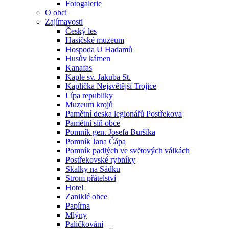
Fotogalerie
O obci
Zajímavosti
Český les
Hasičské muzeum
Hospoda U Hadamů
Husův kámen
Kanafas
Kaple sv. Jakuba St.
Kaplička Nejsvětější Trojice
Lípa republiky
Muzeum krojů
Pamětní deska legionářů Postřekova
Pamětní síň obce
Pomník gen. Josefa Buršíka
Pomník Jana Čápa
Pomník padlých ve světových válkách
Postřekovské rybníky
Skalky na Sádku
Strom přátelství
Hotel
Zaniklé obce
Papírna
Mlýny
Paličkování