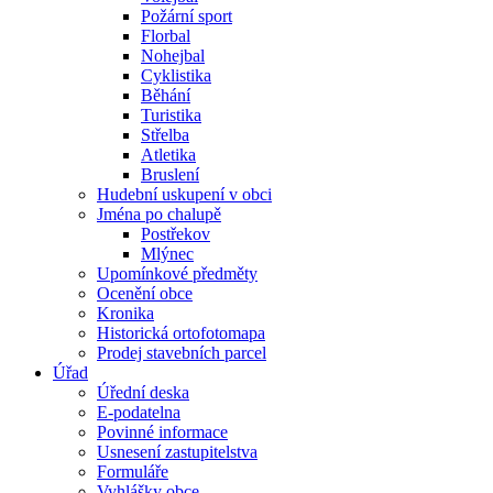
Požární sport
Florbal
Nohejbal
Cyklistika
Běhání
Turistika
Střelba
Atletika
Bruslení
Hudební uskupení v obci
Jména po chalupě
Postřekov
Mlýnec
Upomínkové předměty
Ocenění obce
Kronika
Historická ortofotomapa
Prodej stavebních parcel
Úřad
Úřední deska
E-podatelna
Povinné informace
Usnesení zastupitelstva
Formuláře
Vyhlášky obce