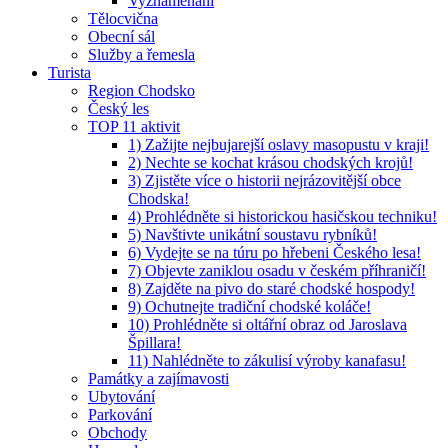
Vyznamenaní
Tělocvična
Obecní sál
Služby a řemesla
Turista
Region Chodsko
Český les
TOP 11 aktivit
1) Zažijte nejbujarejší oslavy masopustu v kraji!
2) Nechte se kochat krásou chodských krojů!
3) Zjistěte více o historii nejrázovitější obce
Chodska!
4) Prohlédněte si historickou hasičskou techniku!
5) Navštivte unikátní soustavu rybníků!
6) Vydejte se na túru po hřebeni Českého lesa!
7) Objevte zaniklou osadu v českém příhraničí!
8) Zajděte na pivo do staré chodské hospody!
9) Ochutnejte tradiční chodské koláče!
10) Prohlédněte si oltářní obraz od Jaroslava
Špillara!
11) Nahlédněte to zákulisí výroby kanafasu!
Památky a zajímavosti
Ubytování
Parkování
Obchody