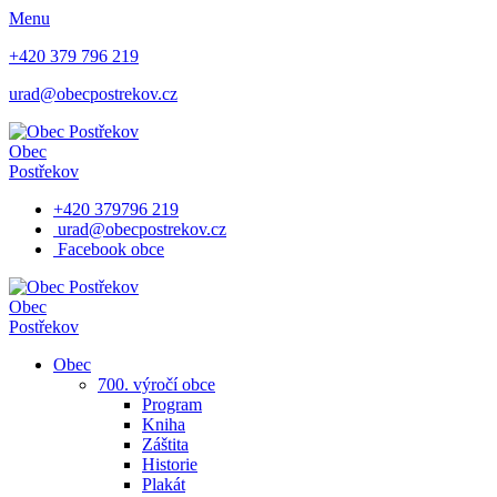
Menu
+420 379 796 219
urad@obecpostrekov.cz
Obec
Postřekov
+420 379796 219
urad@obecpostrekov.cz
Facebook​ obce
Obec
Postřekov
Obec
700. výročí obce
Program
Kniha
Záštita
Historie
Plakát