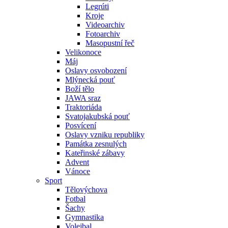
Legrúti
Kroje
Videoarchiv
Fotoarchiv
Masopustní řeč
Velikonoce
Máj
Oslavy osvobození
Mlýnecká pouť
Boží tělo
JAWA sraz
Traktoriáda
Svatojakubská pouť
Posvícení
Oslavy vzniku republiky
Památka zesnulých
Kateřinské zábavy
Advent
Vánoce
Sport
Tělovýchova
Fotbal
Šachy
Gymnastika
Volejbal