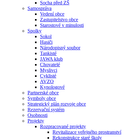
Socha před ZŠ
Samospráva
Vedení obce
Zastupitelstvo obce
Starostové v minulosti
Spolky
Sokol
Hasiči
Národopisný soubor
Tankisté
JAWA klub
Chovatelé
Myslivci
Cyklisté
AVZO
Kynologové
Partnerské obce
Symboly obce
Strategický plán rozvoje obce
Rezervační systém
Osobnosti
Projekty
Rozpracované projekty
Revitalizace veřejného prostranství
Rekonstrukce staré školy