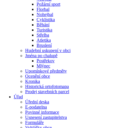
Požární sport
Florbal
Nohejbal
Cyklistika
Běhání
Turistika
Střelba
Atletika
Bruslení
Hudební uskupení v obci
Jména po chalupě
Postřekov
Mlýnec
Upomínkové předměty
Ocenění obce
Kronika
Historická ortofotomapa
Prodej stavebních parcel
Úřad
Úřední deska
E-podatelna
Povinné informace
Usnesení zastupitelstva
Formuláře
Vyhlášky obce