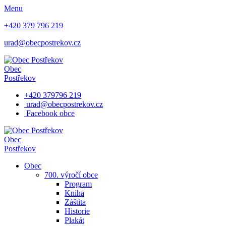
Menu
+420 379 796 219
urad@obecpostrekov.cz
Obec
Postřekov
+420 379796 219
urad@obecpostrekov.cz
Facebook​ obce
Obec
Postřekov
Obec
700. výročí obce
Program
Kniha
Záštita
Historie
Plakát