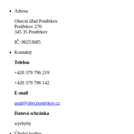
Adresa
Obecní úřad Postřekov
Postřekov 270
345 35 Postřekov
IČ: 00253685
Kontakty
Telefon
+420 379 796 219
+420 379 796 142
E-mail
urad@obecpostrekov.cz
Datová schránka
wjvby6y
Úřední hodiny