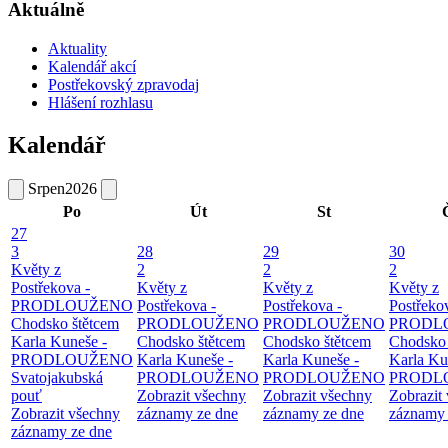
Aktuálně
Aktuality
Kalendář akcí
Postřekovský zpravodaj
Hlášení rozhlasu
Kalendář
Srpen
2026
Po
Út
St
27
3
28
29
30
Květy z
2
2
2
Postřekova -
Květy z
Květy z
Květy z
PRODLOUŽENO
Postřekova -
Postřekova -
Postřeko
Chodsko štětcem
PRODLOUŽENO
PRODLOUŽENO
PRODL
Karla Kuneše -
Chodsko štětcem
Chodsko štětcem
Chodsko 
PRODLOUŽENO
Karla Kuneše -
Karla Kuneše -
Karla Ku
Svatojakubská
PRODLOUŽENO
PRODLOUŽENO
PRODL
pouť
Zobrazit všechny
Zobrazit všechny
Zobrazit
Zobrazit všechny
záznamy ze dne
záznamy ze dne
záznamy 
záznamy ze dne