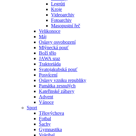
Legrúti
Kroje
Videoarchiv
Fotoarchiv
Masopustní řeč
Velikonoce
Máj
Oslavy osvobození
Mlýnecká pouť
Boží tělo
JAWA sraz
Traktoriáda
Svatojakubská pouť
Posvícení
Oslavy vzniku republiky
Památka zesnulých
Kateřinské zábavy
Advent
Vánoce
Sport
Tělovýchova
Fotbal
Šachy
Gymnastika
Volejbal