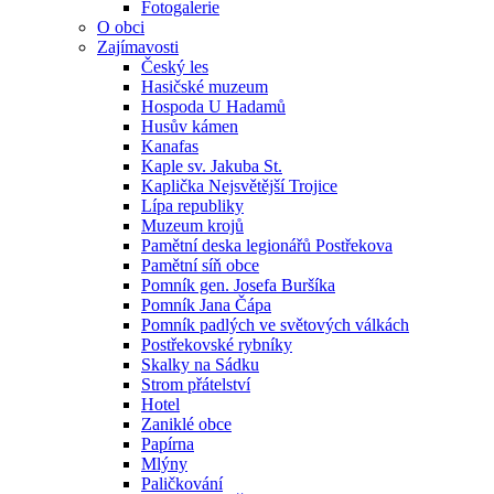
Fotogalerie
O obci
Zajímavosti
Český les
Hasičské muzeum
Hospoda U Hadamů
Husův kámen
Kanafas
Kaple sv. Jakuba St.
Kaplička Nejsvětější Trojice
Lípa republiky
Muzeum krojů
Pamětní deska legionářů Postřekova
Pamětní síň obce
Pomník gen. Josefa Buršíka
Pomník Jana Čápa
Pomník padlých ve světových válkách
Postřekovské rybníky
Skalky na Sádku
Strom přátelství
Hotel
Zaniklé obce
Papírna
Mlýny
Paličkování