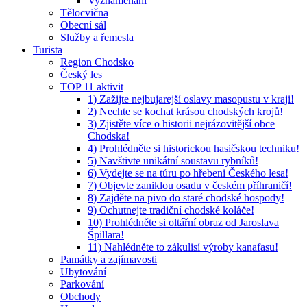
Vyznamenaní
Tělocvična
Obecní sál
Služby a řemesla
Turista
Region Chodsko
Český les
TOP 11 aktivit
1) Zažijte nejbujarejší oslavy masopustu v kraji!
2) Nechte se kochat krásou chodských krojů!
3) Zjistěte více o historii nejrázovitější obce
Chodska!
4) Prohlédněte si historickou hasičskou techniku!
5) Navštivte unikátní soustavu rybníků!
6) Vydejte se na túru po hřebeni Českého lesa!
7) Objevte zaniklou osadu v českém příhraničí!
8) Zajděte na pivo do staré chodské hospody!
9) Ochutnejte tradiční chodské koláče!
10) Prohlédněte si oltářní obraz od Jaroslava
Špillara!
11) Nahlédněte to zákulisí výroby kanafasu!
Památky a zajímavosti
Ubytování
Parkování
Obchody