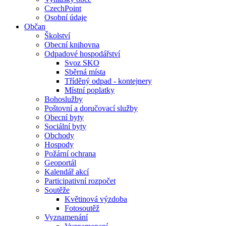
CzechPoint
Osobní údaje
Občan
Školství
Obecní knihovna
Odpadové hospodářství
Svoz SKO
Sběrná místa
Tříděný odpad - kontejnery
Místní poplatky
Bohoslužby
Poštovní a doručovací služby
Obecní byty
Sociální byty
Obchody
Hospody
Požární ochrana
Geoportál
Kalendář akcí
Participativní rozpočet
Soutěže
Květinová výzdoba
Fotosoutěž
Vyznamenání