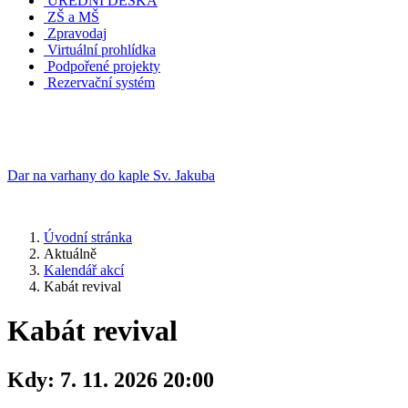
ÚŘEDNÍ DESKA
ZŠ a MŠ
Zpravodaj
Virtuální prohlídka
Podpořené projekty
Rezervační systém
Dar na varhany do kaple Sv. Jakuba
Úvodní stránka
Aktuálně
Kalendář akcí
Kabát revival
Kabát revival
Kdy:
7. 11. 2026 20:00