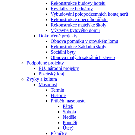
Rekonstrukce budovy hotelu
Revitalizace bednárny
Vybudování polopodzemních kontejnerů
Rekonstrukce obecního úřadu
Rekonstrukce mateřské školy
Výstavba bytového domu
Dokončené projekty
Obnova pomníku v otovském lomu
Rekonstrukce Základní školy
Sociální byty
Obnova malých sakrálních staveb
Podpořené projekty
EU, národní projekty
Plzeňský kraj
Zvyky a kultura
Masopust
Termín
Historie
Průběh masopustu
Pátek
Sobota
Neděle
Pondělí
Úterý
Písničky