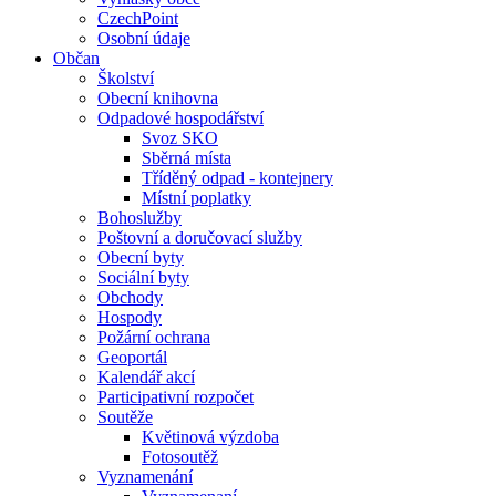
CzechPoint
Osobní údaje
Občan
Školství
Obecní knihovna
Odpadové hospodářství
Svoz SKO
Sběrná místa
Tříděný odpad - kontejnery
Místní poplatky
Bohoslužby
Poštovní a doručovací služby
Obecní byty
Sociální byty
Obchody
Hospody
Požární ochrana
Geoportál
Kalendář akcí
Participativní rozpočet
Soutěže
Květinová výzdoba
Fotosoutěž
Vyznamenání