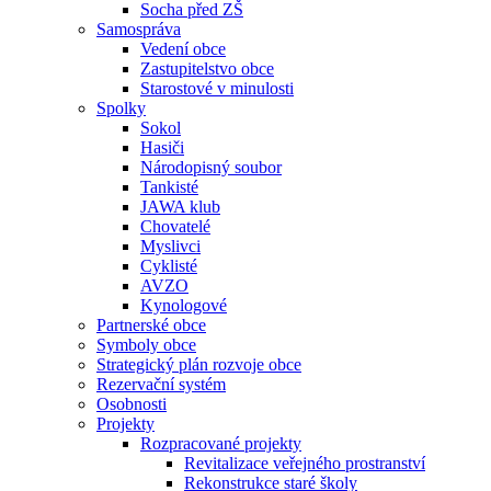
Socha před ZŠ
Samospráva
Vedení obce
Zastupitelstvo obce
Starostové v minulosti
Spolky
Sokol
Hasiči
Národopisný soubor
Tankisté
JAWA klub
Chovatelé
Myslivci
Cyklisté
AVZO
Kynologové
Partnerské obce
Symboly obce
Strategický plán rozvoje obce
Rezervační systém
Osobnosti
Projekty
Rozpracované projekty
Revitalizace veřejného prostranství
Rekonstrukce staré školy