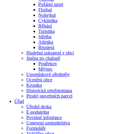
Požární sport
Florbal
Nohejbal
Cyklistika
Běhání
Turistika
Střelba
Atletika
Bruslení
Hudební uskupení v obci
Jména po chalupě
Postřekov
Mlýnec
Upomínkové předměty
Ocenění obce
Kronika
Historická ortofotomapa
Prodej stavebních parcel
Úřad
Úřední deska
E-podatelna
Povinné informace
Usnesení zastupitelstva
Formuláře
Vyhlášky obce