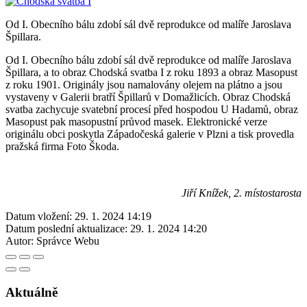
Od I. Obecního bálu zdobí sál dvě reprodukce od malíře Jaroslava
Špillara.
Od I. Obecního bálu zdobí sál dvě reprodukce od malíře Jaroslava
Špillara, a to obraz Chodská svatba I z roku 1893 a obraz Masopust
z roku 1901. Originály jsou namalovány olejem na plátno a jsou
vystaveny v Galerii bratří Špillarů v Domažlicích. Obraz Chodská
svatba zachycuje svatební procesí před hospodou U Hadamů, obraz
Masopust pak masopustní průvod masek. Elektronické verze
originálu obci poskytla Západočeská galerie v Plzni a tisk provedla
pražská firma Foto Škoda.
Jiří Knížek, 2. místostarosta
Datum vložení:
29. 1. 2024 14:19
Datum poslední aktualizace:
29. 1. 2024 14:20
Autor:
Správce Webu
Aktuálně