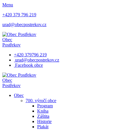
Menu
+420 379 796 219
urad@obecpostrekov.cz
Obec
Postřekov
+420 379796 219
urad@obecpostrekov.cz
Facebook​ obce
Obec
Postřekov
Obec
700. výročí obce
Program
Kniha
Záštita
Historie
Plakát