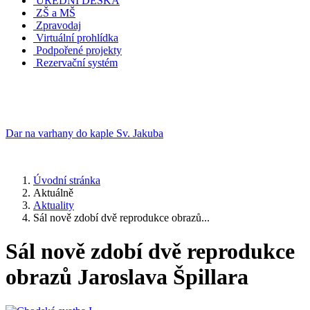
ÚŘEDNÍ DESKA
ZŠ a MŠ
Zpravodaj
Virtuální prohlídka
Podpořené projekty
Rezervační systém
Dar na varhany do kaple Sv. Jakuba
Úvodní stránka
Aktuálně
Aktuality
Sál nově zdobí dvě reprodukce obrazů...
Sál nově zdobí dvě reprodukce
obrazů Jaroslava Špillara