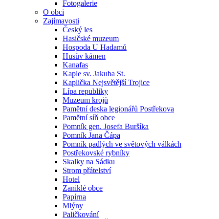
Fotogalerie
O obci
Zajímavosti
Český les
Hasičské muzeum
Hospoda U Hadamů
Husův kámen
Kanafas
Kaple sv. Jakuba St.
Kaplička Nejsvětější Trojice
Lípa republiky
Muzeum krojů
Pamětní deska legionářů Postřekova
Pamětní síň obce
Pomník gen. Josefa Buršíka
Pomník Jana Čápa
Pomník padlých ve světových válkách
Postřekovské rybníky
Skalky na Sádku
Strom přátelství
Hotel
Zaniklé obce
Papírna
Mlýny
Paličkování