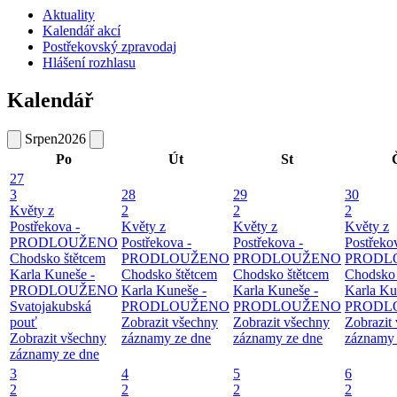
Aktuality
Kalendář akcí
Postřekovský zpravodaj
Hlášení rozhlasu
Kalendář
Srpen
2026
Po
Út
St
27
3
28
29
30
Květy z
2
2
2
Postřekova -
Květy z
Květy z
Květy z
PRODLOUŽENO
Postřekova -
Postřekova -
Postřeko
Chodsko štětcem
PRODLOUŽENO
PRODLOUŽENO
PRODL
Karla Kuneše -
Chodsko štětcem
Chodsko štětcem
Chodsko 
PRODLOUŽENO
Karla Kuneše -
Karla Kuneše -
Karla Ku
Svatojakubská
PRODLOUŽENO
PRODLOUŽENO
PRODL
pouť
Zobrazit všechny
Zobrazit všechny
Zobrazit
Zobrazit všechny
záznamy ze dne
záznamy ze dne
záznamy 
záznamy ze dne
3
4
5
6
2
2
2
2