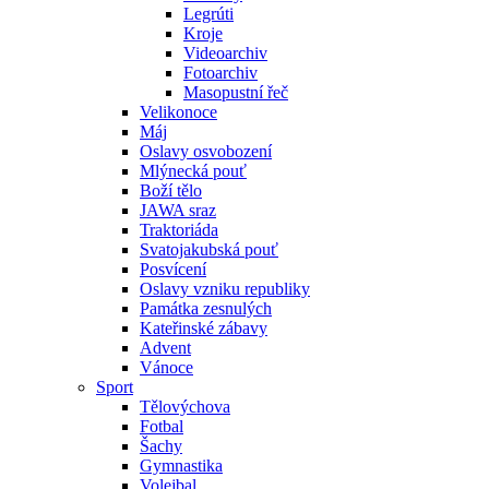
Legrúti
Kroje
Videoarchiv
Fotoarchiv
Masopustní řeč
Velikonoce
Máj
Oslavy osvobození
Mlýnecká pouť
Boží tělo
JAWA sraz
Traktoriáda
Svatojakubská pouť
Posvícení
Oslavy vzniku republiky
Památka zesnulých
Kateřinské zábavy
Advent
Vánoce
Sport
Tělovýchova
Fotbal
Šachy
Gymnastika
Volejbal