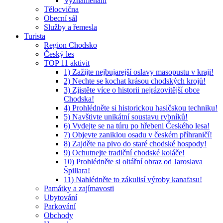
Vyznamenaní
Tělocvična
Obecní sál
Služby a řemesla
Turista
Region Chodsko
Český les
TOP 11 aktivit
1) Zažijte nejbujarejší oslavy masopustu v kraji!
2) Nechte se kochat krásou chodských krojů!
3) Zjistěte více o historii nejrázovitější obce
Chodska!
4) Prohlédněte si historickou hasičskou techniku!
5) Navštivte unikátní soustavu rybníků!
6) Vydejte se na túru po hřebeni Českého lesa!
7) Objevte zaniklou osadu v českém příhraničí!
8) Zajděte na pivo do staré chodské hospody!
9) Ochutnejte tradiční chodské koláče!
10) Prohlédněte si oltářní obraz od Jaroslava
Špillara!
11) Nahlédněte to zákulisí výroby kanafasu!
Památky a zajímavosti
Ubytování
Parkování
Obchody