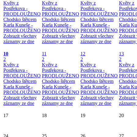
Květy z
Květy z
Květy z
Květy z
Postřekova -
Postřekova -
Postřekova -
Postřeko
PRODLOUŽENO
PRODLOUŽENO
PRODLOUŽENO
PRODL
Chodsko štětcem
Chodsko štětcem
Chodsko štětcem
Chodsko 
Karla Kuneše -
Karla Kuneše -
Karla Kuneše -
Karla Ku
PRODLOUŽENO
PRODLOUŽENO
PRODLOUŽENO
PRODL
Zobrazit všechny
Zobrazit všechny
Zobrazit všechny
Zobrazit
záznamy ze dne
záznamy ze dne
záznamy ze dne
záznamy 
10
11
12
13
2
2
2
2
Květy z
Květy z
Květy z
Květy z
Postřekova -
Postřekova -
Postřekova -
Postřeko
PRODLOUŽENO
PRODLOUŽENO
PRODLOUŽENO
PRODL
Chodsko štětcem
Chodsko štětcem
Chodsko štětcem
Chodsko 
Karla Kuneše -
Karla Kuneše -
Karla Kuneše -
Karla Ku
PRODLOUŽENO
PRODLOUŽENO
PRODLOUŽENO
PRODL
Zobrazit všechny
Zobrazit všechny
Zobrazit všechny
Zobrazit
záznamy ze dne
záznamy ze dne
záznamy ze dne
záznamy 
17
18
19
20
24
25
26
27