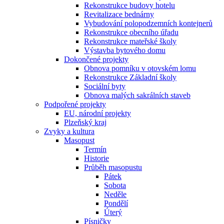
Rekonstrukce budovy hotelu
Revitalizace bednárny
Vybudování polopodzemních kontejnerů
Rekonstrukce obecního úřadu
Rekonstrukce mateřské školy
Výstavba bytového domu
Dokončené projekty
Obnova pomníku v otovském lomu
Rekonstrukce Základní školy
Sociální byty
Obnova malých sakrálních staveb
Podpořené projekty
EU, národní projekty
Plzeňský kraj
Zvyky a kultura
Masopust
Termín
Historie
Průběh masopustu
Pátek
Sobota
Neděle
Pondělí
Úterý
Písničky