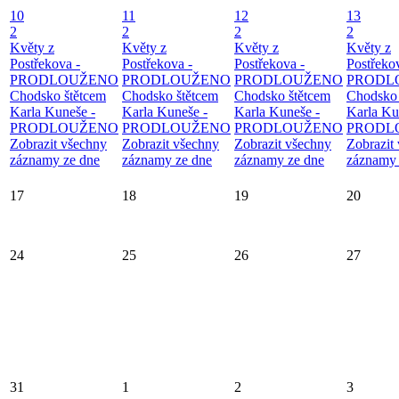
10
11
12
13
2
2
2
2
Květy z
Květy z
Květy z
Květy z
Postřekova -
Postřekova -
Postřekova -
Postřeko
PRODLOUŽENO
PRODLOUŽENO
PRODLOUŽENO
PRODL
Chodsko štětcem
Chodsko štětcem
Chodsko štětcem
Chodsko 
Karla Kuneše -
Karla Kuneše -
Karla Kuneše -
Karla Ku
PRODLOUŽENO
PRODLOUŽENO
PRODLOUŽENO
PRODL
Zobrazit všechny
Zobrazit všechny
Zobrazit všechny
Zobrazit
záznamy ze dne
záznamy ze dne
záznamy ze dne
záznamy 
17
18
19
20
24
25
26
27
31
1
2
3