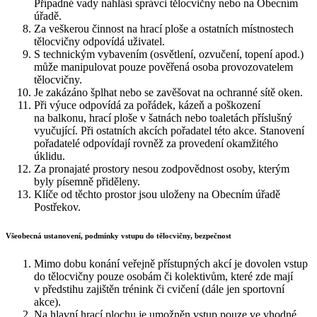
Případné vady nahlásí správci tělocvičny nebo na Obecním
úřadě.
Za veškerou činnost na hrací ploše a ostatních místnostech
tělocvičny odpovídá uživatel.
S technickým vybavením (osvětlení, ozvučení, topení apod.)
může manipulovat pouze pověřená osoba provozovatelem
tělocvičny.
Je zakázáno šplhat nebo se zavěšovat na ochranné sítě oken.
Při výuce odpovídá za pořádek, kázeň a poškození
na balkonu, hrací ploše v šatnách nebo toaletách příslušný
vyučující. Při ostatních akcích pořadatel této akce. Stanovení
pořadatelé odpovídají rovněž za provedení okamžitého
úklidu.
Za pronajaté prostory nesou zodpovědnost osoby, kterým
byly písemně přiděleny.
Klíče od těchto prostor jsou uloženy na Obecním úřadě
Postřekov.
Všeobecná ustanovení, podmínky vstupu do tělocvičny, bezpečnost
Mimo dobu konání veřejně přístupných akcí je dovolen vstup
do tělocvičny pouze osobám či kolektivům, které zde mají
v předstihu zajištěn trénink či cvičení (dále jen sportovní
akce).
Na hlavní hrací plochu je umožněn vstup pouze ve vhodné