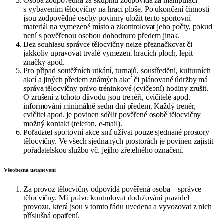
Osoba zodpovědná za skupinu zodpovídá za manipulaci
s vybavením tělocvičny na hrací ploše. Po ukončení činnosti
jsou zodpovědné osoby povinny uložit tento sportovní
materiál na vymezené místo a zkontrolovat jeho počty, pokud
není s pověřenou osobou dohodnuto předem jinak.
Bez souhlasu správce tělocvičny nelze přeznačkovat či
jakkoliv upravovat trvalé vymezení hracích ploch, lepit
značky apod.
Pro případ soutěžních utkání, turnajů, soustředění, kulturních
akcí a jiných předem známých akcí či plánované údržby má
správa tělocvičny právo tréninkové (cvičební) hodiny zrušit.
O zrušení z tohoto důvodu jsou trenéři, cvičitelé apod.
informováni minimálně sedm dní předem. Každý trenér,
cvičitel apod. je povinen sdělit pověřené osobě tělocvičny
možný kontakt (telefon, e-mail).
Pořadatel sportovní akce smí užívat pouze sjednané prostory
tělocvičny. Ve všech sjednaných prostorách je povinen zajistit
pořadatelskou službu vč. jejího zřetelného označení.
Všeobecná ustanovení
Za provoz tělocvičny odpovídá pověřená osoba – správce
tělocvičny. Má právo kontrolovat dodržování pravidel
provozu, která jsou v tomto řádu uvedena a vyvozovat z nich
příslušná opatření.