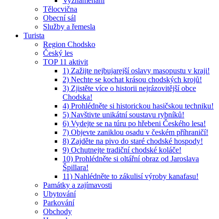
Vyznamenaní
Tělocvična
Obecní sál
Služby a řemesla
Turista
Region Chodsko
Český les
TOP 11 aktivit
1) Zažijte nejbujarejší oslavy masopustu v kraji!
2) Nechte se kochat krásou chodských krojů!
3) Zjistěte více o historii nejrázovitější obce
Chodska!
4) Prohlédněte si historickou hasičskou techniku!
5) Navštivte unikátní soustavu rybníků!
6) Vydejte se na túru po hřebeni Českého lesa!
7) Objevte zaniklou osadu v českém příhraničí!
8) Zajděte na pivo do staré chodské hospody!
9) Ochutnejte tradiční chodské koláče!
10) Prohlédněte si oltářní obraz od Jaroslava
Špillara!
11) Nahlédněte to zákulisí výroby kanafasu!
Památky a zajímavosti
Ubytování
Parkování
Obchody