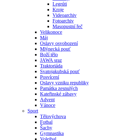
Legrúti
Kroje
Videoarchiv
Fotoarchiv
Masopustní řeč
Velikonoce
Máj
Oslavy osvobození
Mlýnecká pouť
Boží tělo
JAWA sraz
Traktoriáda
Svatojakubská pouť
Posvícení
Oslavy vzniku republiky
Památka zesnulých
Kateřinské zábavy
Advent
Vánoce
Sport
Tělovýchova
Fotbal
Šachy
Gymnastika
Volejbal