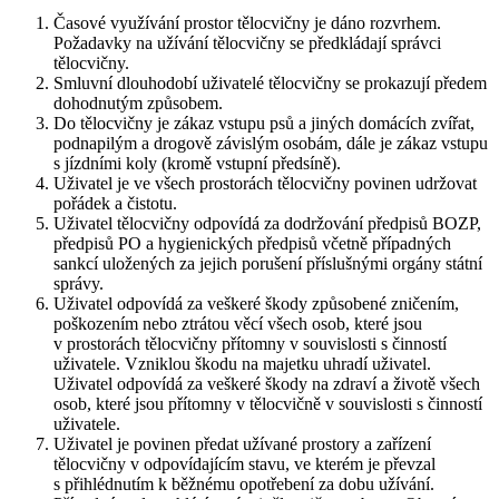
Časové využívání prostor tělocvičny je dáno rozvrhem.
Požadavky na užívání tělocvičny se předkládají správci
tělocvičny.
Smluvní dlouhodobí uživatelé tělocvičny se prokazují předem
dohodnutým způsobem.
Do tělocvičny je zákaz vstupu psů a jiných domácích zvířat,
podnapilým a drogově závislým osobám, dále je zákaz vstupu
s jízdními koly (kromě vstupní předsíně).
Uživatel je ve všech prostorách tělocvičny povinen udržovat
pořádek a čistotu.
Uživatel tělocvičny odpovídá za dodržování předpisů BOZP,
předpisů PO a hygienických předpisů včetně případných
sankcí uložených za jejich porušení příslušnými orgány státní
správy.
Uživatel odpovídá za veškeré škody způsobené zničením,
poškozením nebo ztrátou věcí všech osob, které jsou
v prostorách tělocvičny přítomny v souvislosti s činností
uživatele. Vzniklou škodu na majetku uhradí uživatel.
Uživatel odpovídá za veškeré škody na zdraví a životě všech
osob, které jsou přítomny v tělocvičně v souvislosti s činností
uživatele.
Uživatel je povinen předat užívané prostory a zařízení
tělocvičny v odpovídajícím stavu, ve kterém je převzal
s přihlédnutím k běžnému opotřebení za dobu užívání.