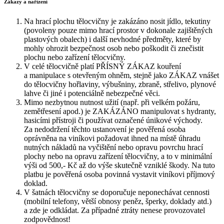
Zákazy a nařízení
Na hrací plochu tělocvičny je zakázáno nosit jídlo, tekutiny
(povoleny pouze mimo hrací prostor v dokonale zajištěných
plastových obalech) i další nevhodné předměty, které by
mohly ohrozit bezpečnost osob nebo poškodit či znečistit
plochu nebo zařízení tělocvičny.
V celé tělocvičně platí PŘÍSNÝ ZÁKAZ kouření
a manipulace s otevřeným ohněm, stejně jako ZÁKAZ vnášet
do tělocvičny hořlaviny, výbušniny, zbraně, střelivo, plynové
lahve či jiné i potenciálně nebezpečné věci.
Mimo nezbytnou nutnost užití (např. při velkém požáru,
zemětřesení apod.) je ZAKÁZÁNO manipulovat s hydranty,
hasicími přístroji či používat označené únikové východy.
Za nedodržení těchto ustanovení je pověřená osoba
oprávněna na viníkovi požadovat ihned na místě úhradu
nutných nákladů na vyčištění nebo opravu povrchu hrací
plochy nebo na opravu zařízení tělocvičny, a to v minimální
výši od 500,- Kč až do výše skutečně vzniklé škody. Na tuto
platbu je pověřená osoba povinná vystavit viníkovi příjmový
doklad.
V šatnách tělocvičny se doporučuje neponechávat cennosti
(mobilní telefony, větší obnosy peněz, šperky, doklady atd.)
a zde je odkládat. Za případné ztráty nenese provozovatel
zodpovědnost!