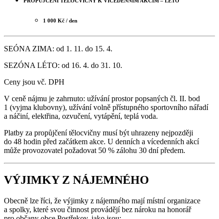
PROPŮJČENÍ TĚLOCVIČNY K VÍCEDENNÍM AKCÍM – LÉTO
1 000 Kč / den
SEÓNA ZIMA: od 1. 11. do 15. 4.
SEZÓNA LÉTO: od 16. 4. do 31. 10.
Ceny jsou vč. DPH
V ceně nájmu je zahrnuto: užívání prostor popsaných čl. II. bod
1 (vyjma klubovny), užívání volně přístupného sportovního nářadí
a náčiní, elektřina, ozvučení, vytápění, teplá voda.
Platby za propůjčení tělocvičny musí být uhrazeny nejpozději
do 48 hodin před začátkem akce. U denních a vícedenních akcí
může provozovatel požadovat 50 % zálohu 30 dní předem.
VÝJIMKY Z NÁJEMNÉHO
Obecně lze říci, že výjimky z nájemného mají místní organizace
a spolky, které svou činnost provádějí bez nároku na honorář
pro občany obce Postřekov, jako jsou: