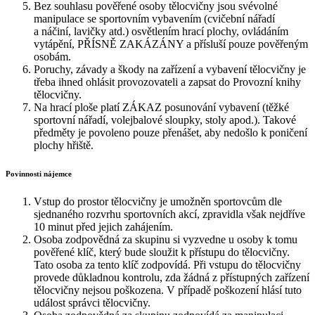
Bez souhlasu pověřené osoby tělocvičny jsou svévolné
manipulace se sportovním vybavením (cvičební nářadí
a náčiní, lavičky atd.) osvětlením hrací plochy, ovládáním
vytápění, PŘÍSNĚ ZAKÁZÁNY a přísluší pouze pověřeným
osobám.
Poruchy, závady a škody na zařízení a vybavení tělocvičny je
třeba ihned ohlásit provozovateli a zapsat do Provozní knihy
tělocvičny.
Na hrací ploše platí ZÁKAZ posunování vybavení (těžké
sportovní nářadí, volejbalové sloupky, stoly apod.). Takové
předměty je povoleno pouze přenášet, aby nedošlo k poničení
plochy hřiště.
Povinnosti nájemce
Vstup do prostor tělocvičny je umožněn sportovcům dle
sjednaného rozvrhu sportovních akcí, zpravidla však nejdříve
10 minut před jejich zahájením.
Osoba zodpovědná za skupinu si vyzvedne u osoby k tomu
pověřené klíč, který bude sloužit k přístupu do tělocvičny.
Tato osoba za tento klíč zodpovídá. Při vstupu do tělocvičny
provede důkladnou kontrolu, zda žádná z přístupných zařízení
tělocvičny nejsou poškozena. V případě poškození hlásí tuto
událost správci tělocvičny.