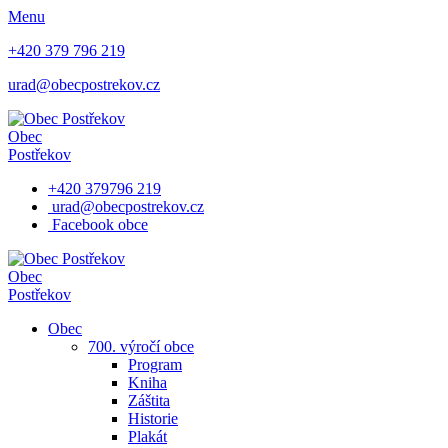
Menu
+420 379 796 219
urad@obecpostrekov.cz
Obec
Postřekov
+420 379796 219
urad@obecpostrekov.cz
Facebook​ obce
Obec
Postřekov
Obec
700. výročí obce
Program
Kniha
Záštita
Historie
Plakát