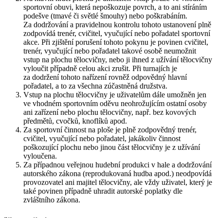
sportovní obuvi, která nepoškozuje povrch, a to ani stíráním
podešve (tmavé či světlé šmouhy) nebo poškrabáním.
Za dodržování a pravidelnou kontrolu tohoto ustanovení plně
zodpovídá trenér, cvičitel, vyučující nebo pořadatel sportovní
akce. Při zjištění porušení tohoto pokynu je povinen cvičitel,
trenér, vyučující nebo pořadatel takové osobě neumožnit
vstup na plochu tělocvičny, nebo ji ihned z užívání tělocvičny
vyloučit případně celou akci zrušit. Při turnajích je
za dodržení tohoto nařízení rovněž odpovědný hlavní
pořadatel, a to za všechna zúčastněná družstva.
Vstup na plochu tělocvičny je uživatelům dále umožněn jen
ve vhodném sportovním oděvu neohrožujícím ostatní osoby
ani zařízení nebo plochu tělocvičny, např. bez kovových
předmětů, cvočků, knoflíků apod.
Za sportovní činnost na ploše je plně zodpovědný trenér,
cvičitel, vyučující nebo pořadatel, jakákoliv činnost
poškozující plochu nebo jinou část tělocvičny je z užívání
vyloučena.
Za případnou veřejnou hudební produkci v hale a dodržování
autorského zákona (reprodukovaná hudba apod.) neodpovídá
provozovatel ani majitel tělocvičny, ale vždy uživatel, který je
také povinen případně uhradit autorské poplatky dle
zvláštního zákona.