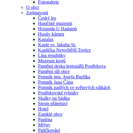
Fotogalerie
O obci
Zajímavosti
Český les
Hasičské muzeum
Hospoda U Hadamů
Husův kámen
Kanafas
Kaple sv. Jakuba St.
Kaplička Nejsvětější Trojice
Lípa republiky
Muzeum krojů
Pamětní deska legionářů Postřekova
Pamětní síň obce
Pomník gen. Josefa Buršíka
Pomník Jana Čápa
Pomník padlých ve světových válkách
Postřekovské rybníky
Skalky na Sádku
Strom přátelství
Hotel
Zaniklé obce
Papírna
Mlýny
Paličkování