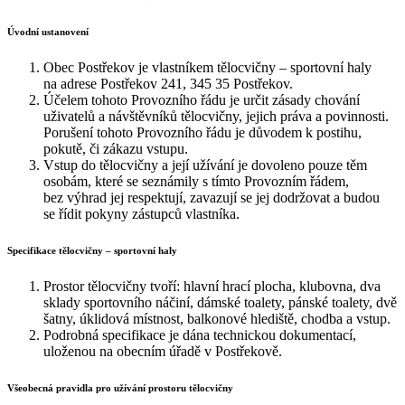
Úvodní ustanovení
Obec Postřekov je vlastníkem tělocvičny – sportovní haly
na adrese Postřekov 241, 345 35 Postřekov.
Účelem tohoto Provozního řádu je určit zásady chování
uživatelů a návštěvníků tělocvičny, jejich práva a povinnosti.
Porušení tohoto Provozního řádu je důvodem k postihu,
pokutě, či zákazu vstupu.
Vstup do tělocvičny a její užívání je dovoleno pouze těm
osobám, které se seznámily s tímto Provozním řádem,
bez výhrad jej respektují, zavazují se jej dodržovat a budou
se řídit pokyny zástupců vlastníka.
Specifikace tělocvičny – sportovní haly
Prostor tělocvičny tvoří: hlavní hrací plocha, klubovna, dva
sklady sportovního náčiní, dámské toalety, pánské toalety, dvě
šatny, úklidová místnost, balkonové hlediště, chodba a vstup.
Podrobná specifikace je dána technickou dokumentací,
uloženou na obecním úřadě v Postřekově.
Všeobecná pravidla pro užívání prostoru tělocvičny