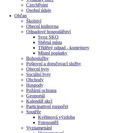
CzechPoint
Osobní údaje
Občan
Školství
Obecní knihovna
Odpadové hospodářství
Svoz SKO
Sběrná místa
Tříděný odpad - kontejnery
Místní poplatky
Bohoslužby
Poštovní a doručovací služby
Obecní byty
Sociální byty
Obchody
Hospody
Požární ochrana
Geoportál
Kalendář akcí
Participativní rozpočet
Soutěže
Květinová výzdoba
Fotosoutěž
Vyznamenání