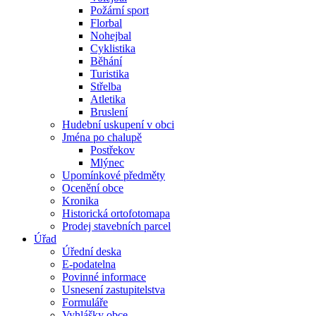
Požární sport
Florbal
Nohejbal
Cyklistika
Běhání
Turistika
Střelba
Atletika
Bruslení
Hudební uskupení v obci
Jména po chalupě
Postřekov
Mlýnec
Upomínkové předměty
Ocenění obce
Kronika
Historická ortofotomapa
Prodej stavebních parcel
Úřad
Úřední deska
E-podatelna
Povinné informace
Usnesení zastupitelstva
Formuláře
Vyhlášky obce