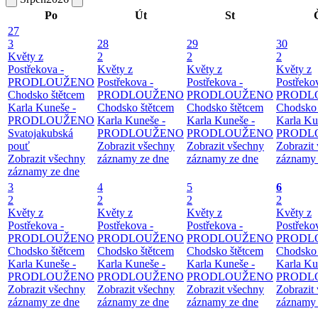
Po
Út
St
27
3
28
29
30
Květy z
2
2
2
Postřekova -
Květy z
Květy z
Květy z
PRODLOUŽENO
Postřekova -
Postřekova -
Postřeko
Chodsko štětcem
PRODLOUŽENO
PRODLOUŽENO
PRODL
Karla Kuneše -
Chodsko štětcem
Chodsko štětcem
Chodsko 
PRODLOUŽENO
Karla Kuneše -
Karla Kuneše -
Karla Ku
Svatojakubská
PRODLOUŽENO
PRODLOUŽENO
PRODL
pouť
Zobrazit všechny
Zobrazit všechny
Zobrazit
Zobrazit všechny
záznamy ze dne
záznamy ze dne
záznamy 
záznamy ze dne
3
4
5
6
2
2
2
2
Květy z
Květy z
Květy z
Květy z
Postřekova -
Postřekova -
Postřekova -
Postřeko
PRODLOUŽENO
PRODLOUŽENO
PRODLOUŽENO
PRODL
Chodsko štětcem
Chodsko štětcem
Chodsko štětcem
Chodsko 
Karla Kuneše -
Karla Kuneše -
Karla Kuneše -
Karla Ku
PRODLOUŽENO
PRODLOUŽENO
PRODLOUŽENO
PRODL
Zobrazit všechny
Zobrazit všechny
Zobrazit všechny
Zobrazit
záznamy ze dne
záznamy ze dne
záznamy ze dne
záznamy 