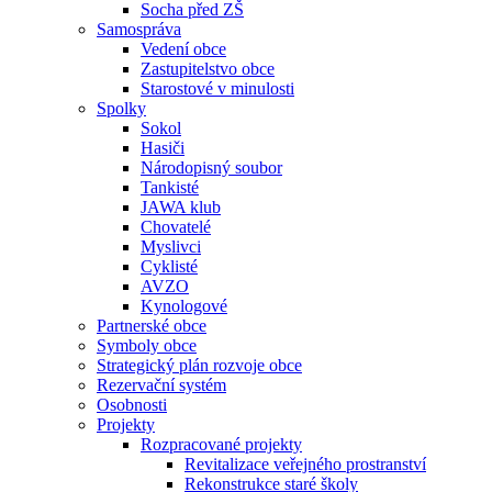
Socha před ZŠ
Samospráva
Vedení obce
Zastupitelstvo obce
Starostové v minulosti
Spolky
Sokol
Hasiči
Národopisný soubor
Tankisté
JAWA klub
Chovatelé
Myslivci
Cyklisté
AVZO
Kynologové
Partnerské obce
Symboly obce
Strategický plán rozvoje obce
Rezervační systém
Osobnosti
Projekty
Rozpracované projekty
Revitalizace veřejného prostranství
Rekonstrukce staré školy