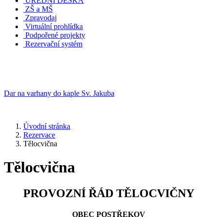
ÚŘEDNÍ DESKA
ZŠ a MŠ
Zpravodaj
Virtuální prohlídka
Podpořené projekty
Rezervační systém
Dar na varhany do kaple Sv. Jakuba
Úvodní stránka
Rezervace
Tělocvična
Tělocvična
PROVOZNÍ ŘÁD TĚLOCVIČNY
OBEC POSTŘEKOV