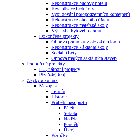
Rekonstrukce budovy hotelu
Revitalizace bednárny
Vybudování polopodzemních kontejnerů
Rekonstrukce obecního úřadu
Rekonstrukce mateřské školy
Výstavba bytového domu
Dokončené projekty
Obnova pomníku v otovském lomu
Rekonstrukce Základní školy
Sociální byty
Obnova malých sakrálních staveb
Podpořené projekty
EU, národní projekty
Plzeňský kraj
Zvyky a kultura
Masopust
Termín
Historie
Průběh masopustu
Pátek
Sobota
Neděle
Pondělí
Úterý
Písničky