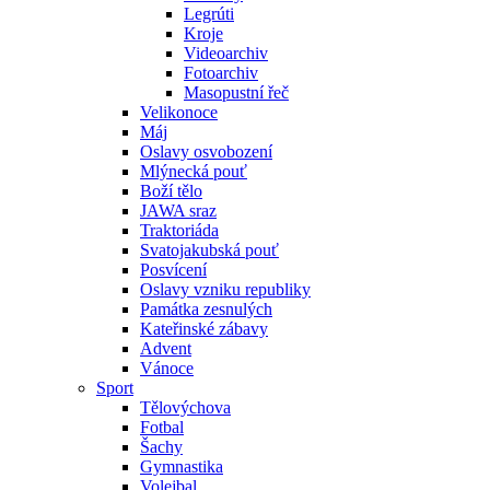
Legrúti
Kroje
Videoarchiv
Fotoarchiv
Masopustní řeč
Velikonoce
Máj
Oslavy osvobození
Mlýnecká pouť
Boží tělo
JAWA sraz
Traktoriáda
Svatojakubská pouť
Posvícení
Oslavy vzniku republiky
Památka zesnulých
Kateřinské zábavy
Advent
Vánoce
Sport
Tělovýchova
Fotbal
Šachy
Gymnastika
Volejbal