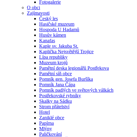
Fotogalerie
O obci
Zajímavosti
Český les
Hasičské muzeum
Hospoda U Hadamů
Husův kámen
Kanafas
Kaple sv. Jakuba St.
Kaplička Nejsvětější Trojice
Lípa republiky
Muzeum krojů
Pamětní deska legionářů Postřekova
Pamětní síň obce
Pomník gen. Josefa Buršíka
Pomník Jana Čápa
Pomník padlých ve světových válkách
Postřekovské rybníky
Skalky na Sádku
Strom přátelství
Hotel
Zaniklé obce
Papírna
Mlýny
Paličkování