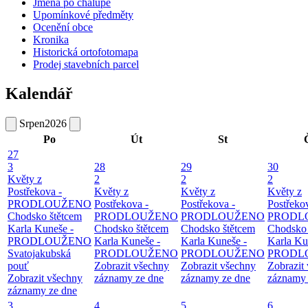
Jména po chalupě
Upomínkové předměty
Ocenění obce
Kronika
Historická ortofotomapa
Prodej stavebních parcel
Kalendář
Srpen
2026
Po
Út
St
27
3
28
29
30
Květy z
2
2
2
Postřekova -
Květy z
Květy z
Květy z
PRODLOUŽENO
Postřekova -
Postřekova -
Postřeko
Chodsko štětcem
PRODLOUŽENO
PRODLOUŽENO
PRODL
Karla Kuneše -
Chodsko štětcem
Chodsko štětcem
Chodsko 
PRODLOUŽENO
Karla Kuneše -
Karla Kuneše -
Karla Ku
Svatojakubská
PRODLOUŽENO
PRODLOUŽENO
PRODL
pouť
Zobrazit všechny
Zobrazit všechny
Zobrazit
Zobrazit všechny
záznamy ze dne
záznamy ze dne
záznamy 
záznamy ze dne
3
4
5
6