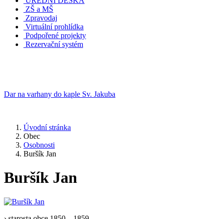
ÚŘEDNÍ DESKA
ZŠ a MŠ
Zpravodaj
Virtuální prohlídka
Podpořené projekty
Rezervační systém
Dar na varhany do kaple Sv. Jakuba
Úvodní stránka
Obec
Osobnosti
Buršík Jan
Buršík Jan
› starosta obce 1850 – 1859