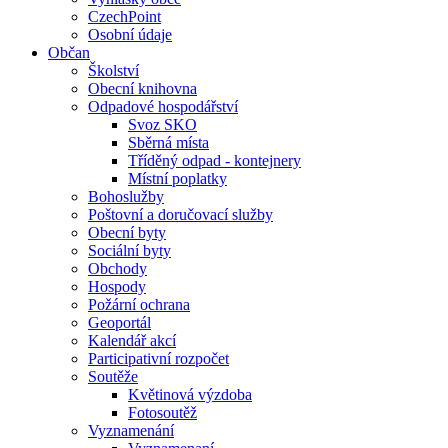
CzechPoint
Osobní údaje
Občan
Školství
Obecní knihovna
Odpadové hospodářství
Svoz SKO
Sběrná místa
Tříděný odpad - kontejnery
Místní poplatky
Bohoslužby
Poštovní a doručovací služby
Obecní byty
Sociální byty
Obchody
Hospody
Požární ochrana
Geoportál
Kalendář akcí
Participativní rozpočet
Soutěže
Květinová výzdoba
Fotosoutěž
Vyznamenání