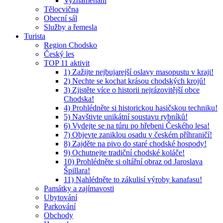
Vyznamenaní
Tělocvična
Obecní sál
Služby a řemesla
Turista
Region Chodsko
Český les
TOP 11 aktivit
1) Zažijte nejbujarejší oslavy masopustu v kraji!
2) Nechte se kochat krásou chodských krojů!
3) Zjistěte více o historii nejrázovitější obce
Chodska!
4) Prohlédněte si historickou hasičskou techniku!
5) Navštivte unikátní soustavu rybníků!
6) Vydejte se na túru po hřebeni Českého lesa!
7) Objevte zaniklou osadu v českém příhraničí!
8) Zajděte na pivo do staré chodské hospody!
9) Ochutnejte tradiční chodské koláče!
10) Prohlédněte si oltářní obraz od Jaroslava
Špillara!
11) Nahlédněte to zákulisí výroby kanafasu!
Památky a zajímavosti
Ubytování
Parkování
Obchody