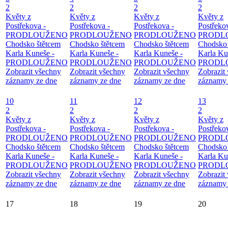
2
2
2
2
Květy z
Květy z
Květy z
Květy z
Postřekova -
Postřekova -
Postřekova -
Postřeko
PRODLOUŽENO
PRODLOUŽENO
PRODLOUŽENO
PRODL
Chodsko štětcem
Chodsko štětcem
Chodsko štětcem
Chodsko 
Karla Kuneše -
Karla Kuneše -
Karla Kuneše -
Karla Ku
PRODLOUŽENO
PRODLOUŽENO
PRODLOUŽENO
PRODL
Zobrazit všechny
Zobrazit všechny
Zobrazit všechny
Zobrazit
záznamy ze dne
záznamy ze dne
záznamy ze dne
záznamy 
10
11
12
13
2
2
2
2
Květy z
Květy z
Květy z
Květy z
Postřekova -
Postřekova -
Postřekova -
Postřeko
PRODLOUŽENO
PRODLOUŽENO
PRODLOUŽENO
PRODL
Chodsko štětcem
Chodsko štětcem
Chodsko štětcem
Chodsko 
Karla Kuneše -
Karla Kuneše -
Karla Kuneše -
Karla Ku
PRODLOUŽENO
PRODLOUŽENO
PRODLOUŽENO
PRODL
Zobrazit všechny
Zobrazit všechny
Zobrazit všechny
Zobrazit
záznamy ze dne
záznamy ze dne
záznamy ze dne
záznamy 
17
18
19
20