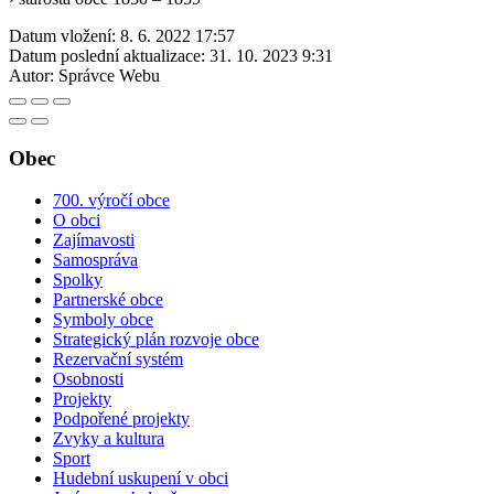
Datum vložení:
8. 6. 2022 17:57
Datum poslední aktualizace:
31. 10. 2023 9:31
Autor:
Správce Webu
Obec
700. výročí obce
O obci
Zajímavosti
Samospráva
Spolky
Partnerské obce
Symboly obce
Strategický plán rozvoje obce
Rezervační systém
Osobnosti
Projekty
Podpořené projekty
Zvyky a kultura
Sport
Hudební uskupení v obci