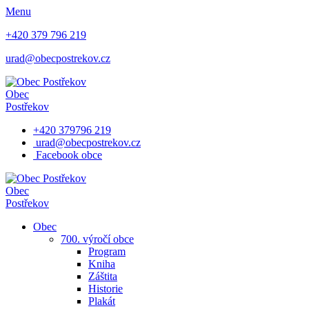
Menu
+420 379 796 219
urad@obecpostrekov.cz
Obec
Postřekov
+420 379796 219
urad@obecpostrekov.cz
Facebook​ obce
Obec
Postřekov
Obec
700. výročí obce
Program
Kniha
Záštita
Historie
Plakát