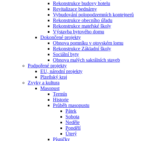
Rekonstrukce budovy hotelu
Revitalizace bednárny
Vybudování polopodzemních kontejnerů
Rekonstrukce obecního úřadu
Rekonstrukce mateřské školy
Výstavba bytového domu
Dokončené projekty
Obnova pomníku v otovském lomu
Rekonstrukce Základní školy
Sociální byty
Obnova malých sakrálních staveb
Podpořené projekty
EU, národní projekty
Plzeňský kraj
Zvyky a kultura
Masopust
Termín
Historie
Průběh masopustu
Pátek
Sobota
Neděle
Pondělí
Úterý
Písničky