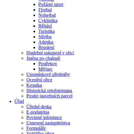
Požární sport
Florbal
Nohejbal
Cyklistika
Běhání
Turistika
Střelba
Atletika
Bruslení
Hudební uskupení v obci
Jména po chalupě
Postřekov
Mlýnec
Upomínkové předměty
Ocenění obce
Kronika
Historická ortofotomapa
Prodej stavebních parcel
Úřad
Úřední deska
E-podatelna
Povinné informace
Usnesení zastupitelstva
Formuláře
Vyhlášky obce