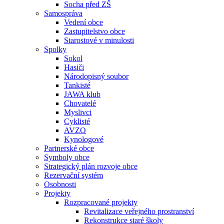
Socha před ZŠ
Samospráva
Vedení obce
Zastupitelstvo obce
Starostové v minulosti
Spolky
Sokol
Hasiči
Národopisný soubor
Tankisté
JAWA klub
Chovatelé
Myslivci
Cyklisté
AVZO
Kynologové
Partnerské obce
Symboly obce
Strategický plán rozvoje obce
Rezervační systém
Osobnosti
Projekty
Rozpracované projekty
Revitalizace veřejného prostranství
Rekonstrukce staré školy