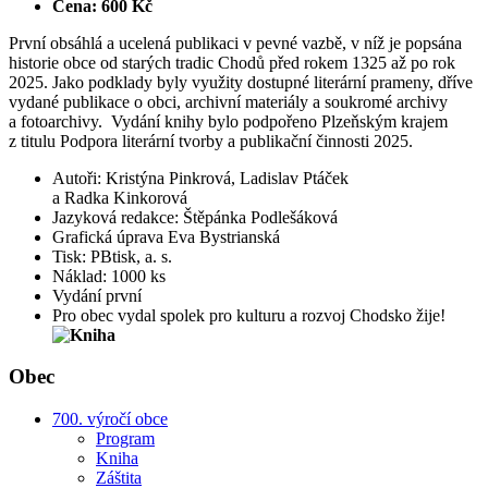
Cena: 600 Kč
První obsáhlá a ucelená publikaci v pevné vazbě, v níž je popsána
historie obce od starých tradic Chodů před rokem 1325 až po rok
2025. Jako podklady byly využity dostupné literární prameny, dříve
vydané publikace o obci, archivní materiály a soukromé archivy
a fotoarchivy. Vydání knihy bylo podpořeno Plzeňským krajem
z titulu Podpora literární tvorby a publikační činnosti 2025.
Autoři: Kristýna Pinkrová, Ladislav Ptáček
a Radka Kinkorová
Jazyková redakce: Štěpánka Podlešáková
Grafická úprava Eva Bystrianská
Tisk: PBtisk, a. s.
Náklad: 1000 ks
Vydání první
Pro obec vydal spolek pro kulturu a rozvoj Chodsko žije!
Obec
700. výročí obce
Program
Kniha
Záštita