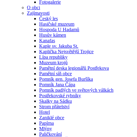
Fotogalerie
O obci
Zajímavosti
Český les
Hasičské muzeum
Hospoda U Hadamů
Husův kámen
Kanafas
Kaple sv. Jakuba St.
Kaplička Nejsvětější Trojice
Lípa republiky
Muzeum krojů
Pamětní deska legionářů Postřekova
Pamětní síň obce
Pomník gen. Josefa Buršíka
Pomník Jana Čápa
Pomník padlých ve světových válkách
Postřekovské rybníky
Skalky na Sádku
Strom přátelství
Hotel
Zaniklé obce
Papírna
Mlýny
Paličkování