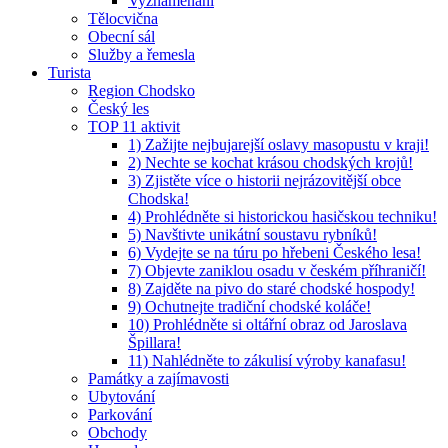
Vyznamenaní
Tělocvična
Obecní sál
Služby a řemesla
Turista
Region Chodsko
Český les
TOP 11 aktivit
1) Zažijte nejbujarejší oslavy masopustu v kraji!
2) Nechte se kochat krásou chodských krojů!
3) Zjistěte více o historii nejrázovitější obce
Chodska!
4) Prohlédněte si historickou hasičskou techniku!
5) Navštivte unikátní soustavu rybníků!
6) Vydejte se na túru po hřebeni Českého lesa!
7) Objevte zaniklou osadu v českém příhraničí!
8) Zajděte na pivo do staré chodské hospody!
9) Ochutnejte tradiční chodské koláče!
10) Prohlédněte si oltářní obraz od Jaroslava
Špillara!
11) Nahlédněte to zákulisí výroby kanafasu!
Památky a zajímavosti
Ubytování
Parkování
Obchody