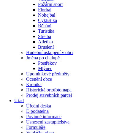
Požární sport
Florbal
Nohejbal
Cyklistika
Běhání
Turistika
Střelba
Atletika
Bruslení
Hudební uskupení v obci
Jména po chalupě
Postřekov
Mlýnec
Upomínkové předměty
Ocenění obce
Kronika
Historická ortofotomapa
Prodej stavebních parcel
Úřad
Úřední deska
E-podatelna
Povinné informace
Usnesení zastupitelstva
Formuláře
Vyhlášky obce