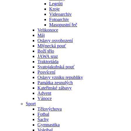
Legrúti
Kroje
Videoarchiv
Fotoarchiv
Masopustní řeč
Velikonoce
Máj
Oslavy osvobození
Mlýnecká pouť
Boží tělo
JAWA sraz
Traktoriáda
Svatojakubská pouť
Posvícení
Oslavy vzniku republiky
Památka zesnulých
Kateřinské zábavy
Advent
Vánoce
Sport
Tělovýchova
Fotbal
Šachy
Gymnastika
Volejbal