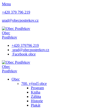
Menu
+420 379 796 219
urad@obecpostrekov.cz
Obec
Postřekov
+420 379796 219
urad@obecpostrekov.cz
Facebook​ obce
Obec
Postřekov
Obec
700. výročí obce
Program
Kniha
Záštita
Historie
Plakát