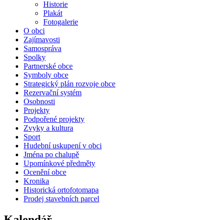
Historie
Plakát
Fotogalerie
O obci
Zajímavosti
Samospráva
Spolky
Partnerské obce
Symboly obce
Strategický plán rozvoje obce
Rezervační systém
Osobnosti
Projekty
Podpořené projekty
Zvyky a kultura
Sport
Hudební uskupení v obci
Jména po chalupě
Upomínkové předměty
Ocenění obce
Kronika
Historická ortofotomapa
Prodej stavebních parcel
Kalendář