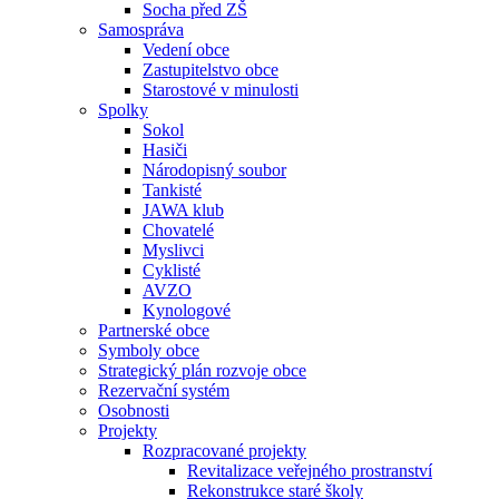
Socha před ZŠ
Samospráva
Vedení obce
Zastupitelstvo obce
Starostové v minulosti
Spolky
Sokol
Hasiči
Národopisný soubor
Tankisté
JAWA klub
Chovatelé
Myslivci
Cyklisté
AVZO
Kynologové
Partnerské obce
Symboly obce
Strategický plán rozvoje obce
Rezervační systém
Osobnosti
Projekty
Rozpracované projekty
Revitalizace veřejného prostranství
Rekonstrukce staré školy