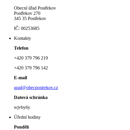
Obecní úřad Postřekov
Postřekov 270
345 35 Postřekov
IČ: 00253685
Kontakty
Telefon
+420 379 796 219
+420 379 796 142
E-mail
urad@obecpostrekov.cz
Datová schránka
wjvby6y
Úřední hodiny
Pondělí