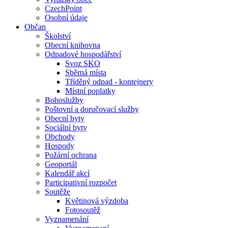
CzechPoint
Osobní údaje
Občan
Školství
Obecní knihovna
Odpadové hospodářství
Svoz SKO
Sběrná místa
Tříděný odpad - kontejnery
Místní poplatky
Bohoslužby
Poštovní a doručovací služby
Obecní byty
Sociální byty
Obchody
Hospody
Požární ochrana
Geoportál
Kalendář akcí
Participativní rozpočet
Soutěže
Květinová výzdoba
Fotosoutěž
Vyznamenání