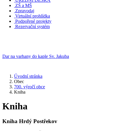
ÚŘEDNÍ DESKA
ZŠ a MŠ
Zpravodaj
Virtuální prohlídka
Podpořené projekty
Rezervační systém
Dar na varhany do kaple Sv. Jakuba
Úvodní stránka
Obec
700. výročí obce
Kniha
Kniha
Kniha Hrdý Postřekov