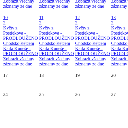
Zobrazit všechny
Zobrazit všechny
Zobrazit všechny
Zobrazit
záznamy ze dne
záznamy ze dne
záznamy ze dne
záznamy 
10
11
12
13
2
2
2
2
Květy z
Květy z
Květy z
Květy z
Postřekova -
Postřekova -
Postřekova -
Postřeko
PRODLOUŽENO
PRODLOUŽENO
PRODLOUŽENO
PRODL
Chodsko štětcem
Chodsko štětcem
Chodsko štětcem
Chodsko 
Karla Kuneše -
Karla Kuneše -
Karla Kuneše -
Karla Ku
PRODLOUŽENO
PRODLOUŽENO
PRODLOUŽENO
PRODL
Zobrazit všechny
Zobrazit všechny
Zobrazit všechny
Zobrazit
záznamy ze dne
záznamy ze dne
záznamy ze dne
záznamy 
17
18
19
20
24
25
26
27