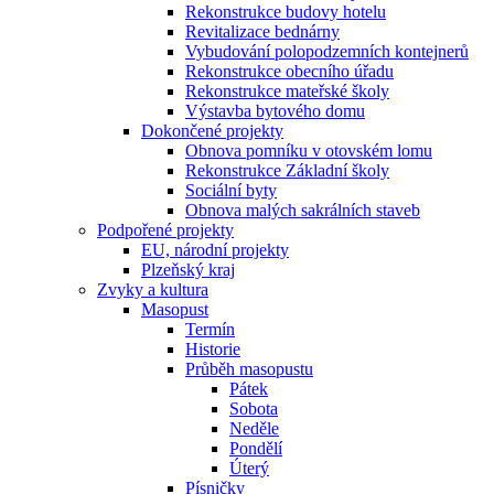
Rekonstrukce budovy hotelu
Revitalizace bednárny
Vybudování polopodzemních kontejnerů
Rekonstrukce obecního úřadu
Rekonstrukce mateřské školy
Výstavba bytového domu
Dokončené projekty
Obnova pomníku v otovském lomu
Rekonstrukce Základní školy
Sociální byty
Obnova malých sakrálních staveb
Podpořené projekty
EU, národní projekty
Plzeňský kraj
Zvyky a kultura
Masopust
Termín
Historie
Průběh masopustu
Pátek
Sobota
Neděle
Pondělí
Úterý
Písničky