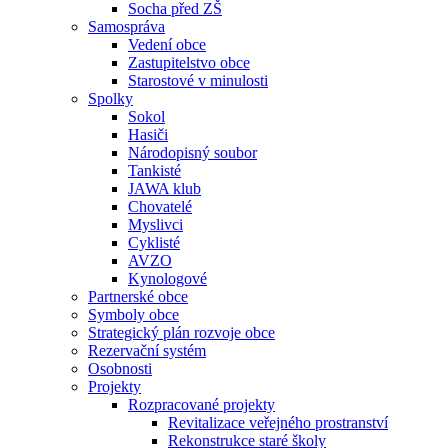
Socha před ZŠ
Samospráva
Vedení obce
Zastupitelstvo obce
Starostové v minulosti
Spolky
Sokol
Hasiči
Národopisný soubor
Tankisté
JAWA klub
Chovatelé
Myslivci
Cyklisté
AVZO
Kynologové
Partnerské obce
Symboly obce
Strategický plán rozvoje obce
Rezervační systém
Osobnosti
Projekty
Rozpracované projekty
Revitalizace veřejného prostranství
Rekonstrukce staré školy