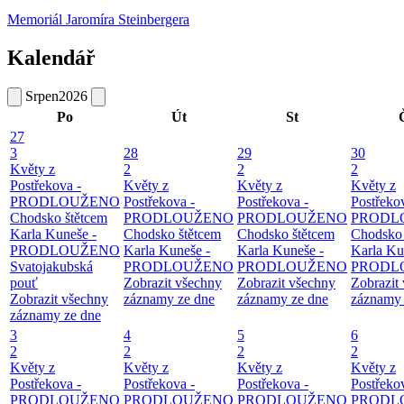
Memoriál Jaromíra Steinbergera
Kalendář
Srpen
2026
Po
Út
St
27
3
28
29
30
Květy z
2
2
2
Postřekova -
Květy z
Květy z
Květy z
PRODLOUŽENO
Postřekova -
Postřekova -
Postřeko
Chodsko štětcem
PRODLOUŽENO
PRODLOUŽENO
PRODL
Karla Kuneše -
Chodsko štětcem
Chodsko štětcem
Chodsko 
PRODLOUŽENO
Karla Kuneše -
Karla Kuneše -
Karla Ku
Svatojakubská
PRODLOUŽENO
PRODLOUŽENO
PRODL
pouť
Zobrazit všechny
Zobrazit všechny
Zobrazit
Zobrazit všechny
záznamy ze dne
záznamy ze dne
záznamy 
záznamy ze dne
3
4
5
6
2
2
2
2
Květy z
Květy z
Květy z
Květy z
Postřekova -
Postřekova -
Postřekova -
Postřeko
PRODLOUŽENO
PRODLOUŽENO
PRODLOUŽENO
PRODL