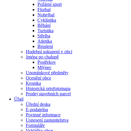
Požární sport
Florbal
Nohejbal
Cyklistika
Běhání
Turistika
Střelba
Atletika
Bruslení
Hudební uskupení v obci
Jména po chalupě
Postřekov
Mlýnec
Upomínkové předměty
Ocenění obce
Kronika
Historická ortofotomapa
Prodej stavebních parcel
Úřad
Úřední deska
E-podatelna
Povinné informace
Usnesení zastupitelstva
Formuláře
Vyhlášky obce