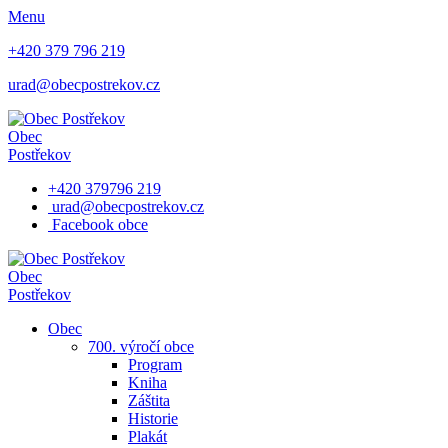
Menu
+420 379 796 219
urad@obecpostrekov.cz
Obec
Postřekov
+420 379796 219
urad@obecpostrekov.cz
Facebook​ obce
Obec
Postřekov
Obec
700. výročí obce
Program
Kniha
Záštita
Historie
Plakát