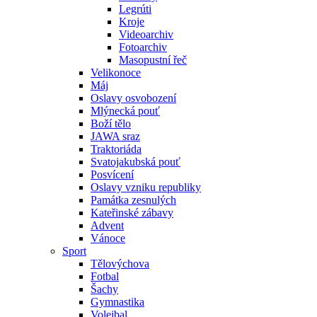
Legrúti
Kroje
Videoarchiv
Fotoarchiv
Masopustní řeč
Velikonoce
Máj
Oslavy osvobození
Mlýnecká pouť
Boží tělo
JAWA sraz
Traktoriáda
Svatojakubská pouť
Posvícení
Oslavy vzniku republiky
Památka zesnulých
Kateřinské zábavy
Advent
Vánoce
Sport
Tělovýchova
Fotbal
Šachy
Gymnastika
Volejbal