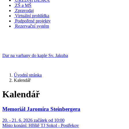
ÚŘEDNÍ DESKA
ZŠ a MŠ
Zpravodaj
Virtuální prohlídka
Podpořené projekty
Rezervační systém
Dar na varhany do kaple Sv. Jakuba
Úvodní stránka
Kalendář
Kalendář
Memoriál Jaromíra Steinbergera
20. - 21. 6. 2026 začátek od 10:00
Místo konání:
Hřiště TJ Sokol - Postřekov