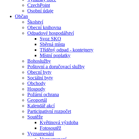
CzechPoint
Osobní údaje
Občan
Školství
Obecní knihovna
Odpadové hospodářství
Svoz SKO
Sběrná místa
Tříděný odpad - kontejnery
Místní poplatky
Bohoslužby
Poštovní a doručovací služby
Obecní byty
Sociální byty
Obchody
Hospody
Požární ochrana
Geoportál
Kalendář akcí
Participativní rozpočet
Soutěže
Květinová výzdoba
Fotosoutěž
Vyznamenání