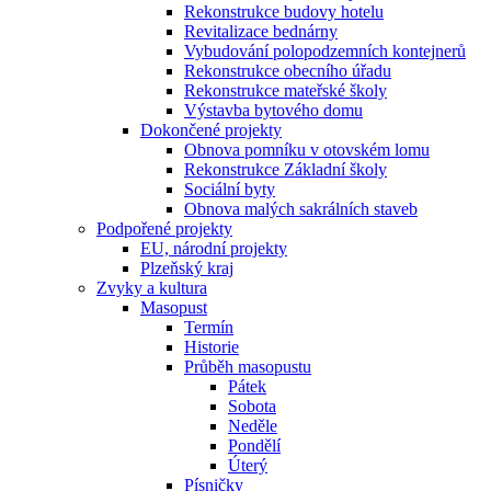
Rekonstrukce budovy hotelu
Revitalizace bednárny
Vybudování polopodzemních kontejnerů
Rekonstrukce obecního úřadu
Rekonstrukce mateřské školy
Výstavba bytového domu
Dokončené projekty
Obnova pomníku v otovském lomu
Rekonstrukce Základní školy
Sociální byty
Obnova malých sakrálních staveb
Podpořené projekty
EU, národní projekty
Plzeňský kraj
Zvyky a kultura
Masopust
Termín
Historie
Průběh masopustu
Pátek
Sobota
Neděle
Pondělí
Úterý
Písničky