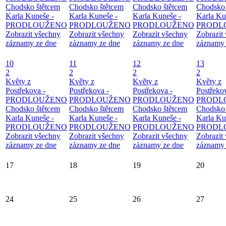
Chodsko štětcem
Chodsko štětcem
Chodsko štětcem
Chodsko 
Karla Kuneše -
Karla Kuneše -
Karla Kuneše -
Karla Ku
PRODLOUŽENO
PRODLOUŽENO
PRODLOUŽENO
PRODL
Zobrazit všechny
Zobrazit všechny
Zobrazit všechny
Zobrazit
záznamy ze dne
záznamy ze dne
záznamy ze dne
záznamy 
10
11
12
13
2
2
2
2
Květy z
Květy z
Květy z
Květy z
Postřekova -
Postřekova -
Postřekova -
Postřeko
PRODLOUŽENO
PRODLOUŽENO
PRODLOUŽENO
PRODL
Chodsko štětcem
Chodsko štětcem
Chodsko štětcem
Chodsko 
Karla Kuneše -
Karla Kuneše -
Karla Kuneše -
Karla Ku
PRODLOUŽENO
PRODLOUŽENO
PRODLOUŽENO
PRODL
Zobrazit všechny
Zobrazit všechny
Zobrazit všechny
Zobrazit
záznamy ze dne
záznamy ze dne
záznamy ze dne
záznamy 
17
18
19
20
24
25
26
27