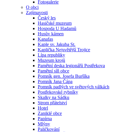
Fotogalerie
O obci
Zajímavosti
Český les
Hasičské muzeum
Hospoda U Hadamů
Husův kámen
Kanafas
Kaple sv. Jakuba St.
Kaplička Nejsvětější Trojice
Lípa republiky
Muzeum krojů
Pamětní deska legionářů Postřekova
Pamětní síň obce
Pomník gen. Josefa Buršíka
Pomník Jana Čápa
Pomník padlých ve světových válkách
Postřekovské rybníky
Skalky na Sádku
Strom přátelství
Hotel
Zaniklé obce
Papírna
Mlýny
Paličkování