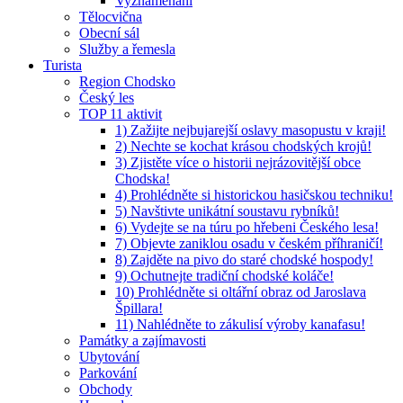
Vyznamenaní
Tělocvična
Obecní sál
Služby a řemesla
Turista
Region Chodsko
Český les
TOP 11 aktivit
1) Zažijte nejbujarejší oslavy masopustu v kraji!
2) Nechte se kochat krásou chodských krojů!
3) Zjistěte více o historii nejrázovitější obce
Chodska!
4) Prohlédněte si historickou hasičskou techniku!
5) Navštivte unikátní soustavu rybníků!
6) Vydejte se na túru po hřebeni Českého lesa!
7) Objevte zaniklou osadu v českém příhraničí!
8) Zajděte na pivo do staré chodské hospody!
9) Ochutnejte tradiční chodské koláče!
10) Prohlédněte si oltářní obraz od Jaroslava
Špillara!
11) Nahlédněte to zákulisí výroby kanafasu!
Památky a zajímavosti
Ubytování
Parkování
Obchody