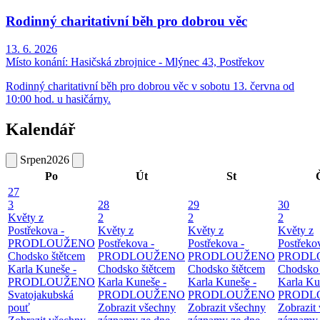
Rodinný charitativní běh pro dobrou věc
13. 6. 2026
Místo konání:
Hasičská zbrojnice - Mlýnec 43, Postřekov
Rodinný charitativní běh pro dobrou věc v sobotu 13. června od
10:00 hod. u hasičárny.
Kalendář
Srpen
2026
Po
Út
St
27
3
28
29
30
Květy z
2
2
2
Postřekova -
Květy z
Květy z
Květy z
PRODLOUŽENO
Postřekova -
Postřekova -
Postřeko
Chodsko štětcem
PRODLOUŽENO
PRODLOUŽENO
PRODL
Karla Kuneše -
Chodsko štětcem
Chodsko štětcem
Chodsko 
PRODLOUŽENO
Karla Kuneše -
Karla Kuneše -
Karla Ku
Svatojakubská
PRODLOUŽENO
PRODLOUŽENO
PRODL
pouť
Zobrazit všechny
Zobrazit všechny
Zobrazit