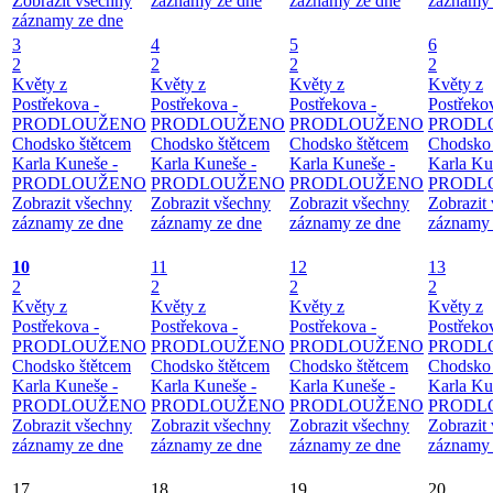
Zobrazit všechny
záznamy ze dne
záznamy ze dne
záznamy 
záznamy ze dne
3
4
5
6
2
2
2
2
Květy z
Květy z
Květy z
Květy z
Postřekova -
Postřekova -
Postřekova -
Postřeko
PRODLOUŽENO
PRODLOUŽENO
PRODLOUŽENO
PRODL
Chodsko štětcem
Chodsko štětcem
Chodsko štětcem
Chodsko 
Karla Kuneše -
Karla Kuneše -
Karla Kuneše -
Karla Ku
PRODLOUŽENO
PRODLOUŽENO
PRODLOUŽENO
PRODL
Zobrazit všechny
Zobrazit všechny
Zobrazit všechny
Zobrazit
záznamy ze dne
záznamy ze dne
záznamy ze dne
záznamy 
10
11
12
13
2
2
2
2
Květy z
Květy z
Květy z
Květy z
Postřekova -
Postřekova -
Postřekova -
Postřeko
PRODLOUŽENO
PRODLOUŽENO
PRODLOUŽENO
PRODL
Chodsko štětcem
Chodsko štětcem
Chodsko štětcem
Chodsko 
Karla Kuneše -
Karla Kuneše -
Karla Kuneše -
Karla Ku
PRODLOUŽENO
PRODLOUŽENO
PRODLOUŽENO
PRODL
Zobrazit všechny
Zobrazit všechny
Zobrazit všechny
Zobrazit
záznamy ze dne
záznamy ze dne
záznamy ze dne
záznamy 
17
18
19
20