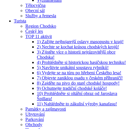
Vyznamenaní
Tělocvična
Obecní sál
Služby a řemesla
Turista
Region Chodsko
Český les
TOP 11 aktivit
1) Zažijte nejbujarejší oslavy masopustu v kraji!
2) Nechte se kochat krásou chodských krojů!
3) Zjistěte více o historii nejrázovitější obce
Chodska!
4) Prohlédněte si historickou hasičskou techniku!
5) Navštivte unikátní soustavu rybníků!
6) Vydejte se na túru po hřebeni Českého lesa!
7) Objevte zaniklou osadu v českém příhraničí!
8) Zajděte na pivo do staré chodské hospody!
9) Ochutnejte tradiční chodské koláče!
10) Prohlédněte si oltářní obraz od Jaroslava
Špillara!
11) Nahlédněte to zákulisí výroby kanafasu!
Památky a zajímavosti
Ubytování
Parkování
Obchody