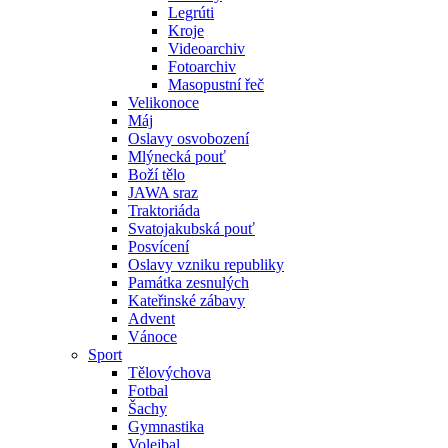
Legrúti
Kroje
Videoarchiv
Fotoarchiv
Masopustní řeč
Velikonoce
Máj
Oslavy osvobození
Mlýnecká pouť
Boží tělo
JAWA sraz
Traktoriáda
Svatojakubská pouť
Posvícení
Oslavy vzniku republiky
Památka zesnulých
Kateřinské zábavy
Advent
Vánoce
Sport
Tělovýchova
Fotbal
Šachy
Gymnastika
Volejbal