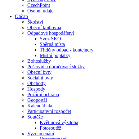
CzechPoint
Osobní údaje
Občan
Školství
Obecní knihovna
Odpadové hospodářství
Svoz SKO
Sběrná místa
Tříděný odpad - kontejnery
Místní poplatky
Bohoslužby
Poštovní a doručovací služby
Obecní byty
Sociální byty
Obchody
Hospody
Požární ochrana
Geoportál
Kalendář akcí
Participativní rozpočet
Soutěže
Květinová výzdoba
Fotosoutěž
Vyznamenání