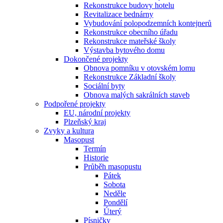
Rekonstrukce budovy hotelu
Revitalizace bednárny
Vybudování polopodzemních kontejnerů
Rekonstrukce obecního úřadu
Rekonstrukce mateřské školy
Výstavba bytového domu
Dokončené projekty
Obnova pomníku v otovském lomu
Rekonstrukce Základní školy
Sociální byty
Obnova malých sakrálních staveb
Podpořené projekty
EU, národní projekty
Plzeňský kraj
Zvyky a kultura
Masopust
Termín
Historie
Průběh masopustu
Pátek
Sobota
Neděle
Pondělí
Úterý
Písničky