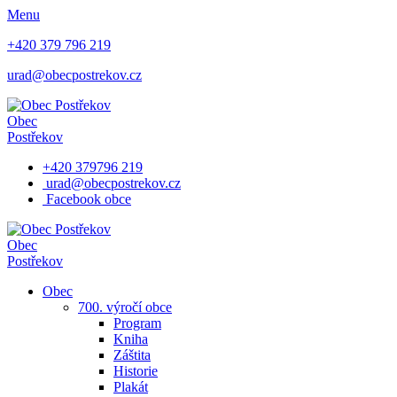
Menu
+420 379 796 219
urad@obecpostrekov.cz
Obec
Postřekov
+420 379796 219
urad@obecpostrekov.cz
Facebook​ obce
Obec
Postřekov
Obec
700. výročí obce
Program
Kniha
Záštita
Historie
Plakát