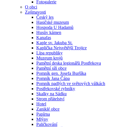
Fotogalerie
O obci
Zajímavosti
Český les
Hasičské muzeum
Hospoda U Hadamů
Husův kámen
Kanafas
Kaple sv. Jakuba St.
Kaplička Nejsvětější Trojice
Lípa republiky
Muzeum krojů
Pamětní deska legionářů Postřekova
Pamětní síň obce
Pomník gen. Josefa Buršíka
Pomník Jana Čápa
Pomník padlých ve světových válkách
Postřekovské rybníky
Skalky na Sádku
Strom přátelství
Hotel
Zaniklé obce
Papírna
Mlýny
Paličkování