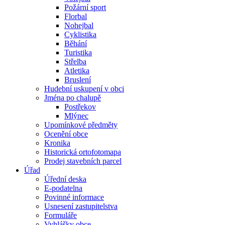
Požární sport
Florbal
Nohejbal
Cyklistika
Běhání
Turistika
Střelba
Atletika
Bruslení
Hudební uskupení v obci
Jména po chalupě
Postřekov
Mlýnec
Upomínkové předměty
Ocenění obce
Kronika
Historická ortofotomapa
Prodej stavebních parcel
Úřad
Úřední deska
E-podatelna
Povinné informace
Usnesení zastupitelstva
Formuláře
Vyhlášky obce