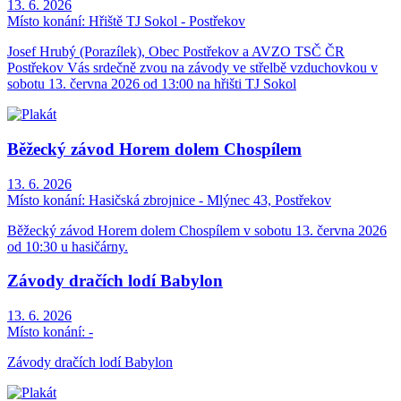
13. 6. 2026
Místo konání:
Hřiště TJ Sokol - Postřekov
Josef Hrubý (Porazílek), Obec Postřekov a AVZO TSČ ČR
Postřekov Vás srdečně zvou na závody ve střelbě vzduchovkou v
sobotu 13. června 2026 od 13:00 na hřišti TJ Sokol
Běžecký závod Horem dolem Chospílem
13. 6. 2026
Místo konání:
Hasičská zbrojnice - Mlýnec 43, Postřekov
Běžecký závod Horem dolem Chospílem v sobotu 13. června 2026
od 10:30 u hasičárny.
Závody dračích lodí Babylon
13. 6. 2026
Místo konání:
-
Závody dračích lodí Babylon