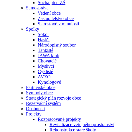
Socha před ZŠ
Samospráva
Vedení obce
Zastupitelstvo obce
Starostové v minulosti
Spolky
Sokol
Hasiči
Národopisný soubor
Tankisté
JAWA klub
Chovatelé
Myslivci
Cyklisté
AVZO
Kynologové
Partnerské obce
Symboly obce
Strategický plán rozvoje obce
Rezervační systém
Osobnosti
Projekty
Rozpracované projekty
Revitalizace veřejného prostranství
Rekonstrukce staré školy