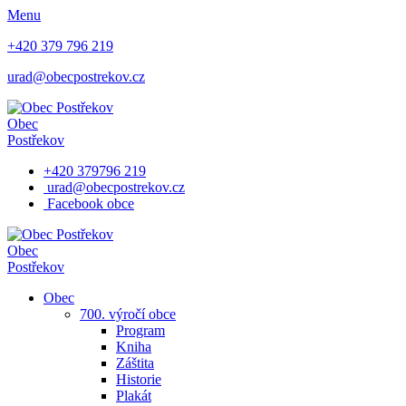
Menu
+420 379 796 219
urad@obecpostrekov.cz
Obec
Postřekov
+420 379796 219
urad@obecpostrekov.cz
Facebook​ obce
Obec
Postřekov
Obec
700. výročí obce
Program
Kniha
Záštita
Historie
Plakát