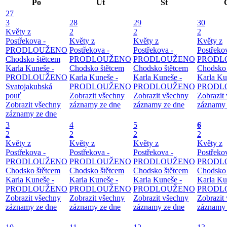
Po
Út
St
27
3
28
29
30
Květy z
2
2
2
Postřekova -
Květy z
Květy z
Květy z
PRODLOUŽENO
Postřekova -
Postřekova -
Postřeko
Chodsko štětcem
PRODLOUŽENO
PRODLOUŽENO
PRODL
Karla Kuneše -
Chodsko štětcem
Chodsko štětcem
Chodsko 
PRODLOUŽENO
Karla Kuneše -
Karla Kuneše -
Karla Ku
Svatojakubská
PRODLOUŽENO
PRODLOUŽENO
PRODL
pouť
Zobrazit všechny
Zobrazit všechny
Zobrazit
Zobrazit všechny
záznamy ze dne
záznamy ze dne
záznamy 
záznamy ze dne
3
4
5
6
2
2
2
2
Květy z
Květy z
Květy z
Květy z
Postřekova -
Postřekova -
Postřekova -
Postřeko
PRODLOUŽENO
PRODLOUŽENO
PRODLOUŽENO
PRODL
Chodsko štětcem
Chodsko štětcem
Chodsko štětcem
Chodsko 
Karla Kuneše -
Karla Kuneše -
Karla Kuneše -
Karla Ku
PRODLOUŽENO
PRODLOUŽENO
PRODLOUŽENO
PRODL
Zobrazit všechny
Zobrazit všechny
Zobrazit všechny
Zobrazit
záznamy ze dne
záznamy ze dne
záznamy ze dne
záznamy 