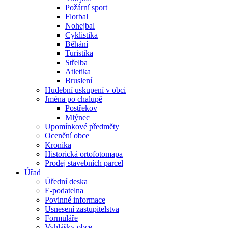
Požární sport
Florbal
Nohejbal
Cyklistika
Běhání
Turistika
Střelba
Atletika
Bruslení
Hudební uskupení v obci
Jména po chalupě
Postřekov
Mlýnec
Upomínkové předměty
Ocenění obce
Kronika
Historická ortofotomapa
Prodej stavebních parcel
Úřad
Úřední deska
E-podatelna
Povinné informace
Usnesení zastupitelstva
Formuláře
Vyhlášky obce