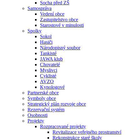
Socha před ZŠ
Samospráva
Vedení obce
Zastupitelstvo obce
Starostové v minulosti
Spolky
Sokol
Hasiči
Národopisný soubor
Tankisté
JAWA klub
Chovatelé
Myslivci
Cyklisté
AVZO
Kynologové
Partnerské obce
Symboly obce
Strategický plán rozvoje obce
Rezervační systém
Osobnosti
Projekty
Rozpracované projekty
Revitalizace veřejného prostranství
Rekonstrukce staré školy