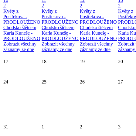
10
11
12
13
2
2
2
2
Květy z
Květy z
Květy z
Květy z
Postřekova -
Postřekova -
Postřekova -
Postřeko
PRODLOUŽENO
PRODLOUŽENO
PRODLOUŽENO
PRODL
Chodsko štětcem
Chodsko štětcem
Chodsko štětcem
Chodsko 
Karla Kuneše -
Karla Kuneše -
Karla Kuneše -
Karla Ku
PRODLOUŽENO
PRODLOUŽENO
PRODLOUŽENO
PRODL
Zobrazit všechny
Zobrazit všechny
Zobrazit všechny
Zobrazit
záznamy ze dne
záznamy ze dne
záznamy ze dne
záznamy 
17
18
19
20
24
25
26
27
31
1
2
3