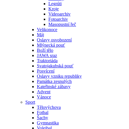
Legrúti
Kroje
Videoarchiv
Fotoarchiv
Masopustní řeč
Velikonoce
Máj
Oslavy osvobození
Mlýnecká pouť
Boží tělo
JAWA sraz
Traktoriáda
Svatojakubská pouť
Posvícení
Oslavy vzniku republiky
Památka zesnulých
Kateřinské zábavy
Advent
Vánoce
Sport
Tělovýchova
Fotbal
Šachy
Gymnastika
Volejbal