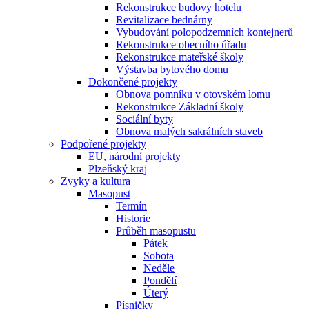
Rekonstrukce budovy hotelu
Revitalizace bednárny
Vybudování polopodzemních kontejnerů
Rekonstrukce obecního úřadu
Rekonstrukce mateřské školy
Výstavba bytového domu
Dokončené projekty
Obnova pomníku v otovském lomu
Rekonstrukce Základní školy
Sociální byty
Obnova malých sakrálních staveb
Podpořené projekty
EU, národní projekty
Plzeňský kraj
Zvyky a kultura
Masopust
Termín
Historie
Průběh masopustu
Pátek
Sobota
Neděle
Pondělí
Úterý
Písničky