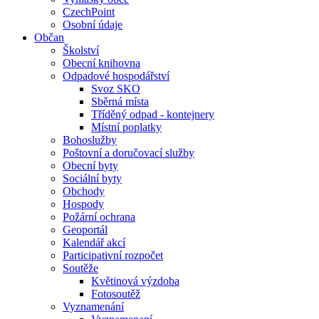
CzechPoint
Osobní údaje
Občan
Školství
Obecní knihovna
Odpadové hospodářství
Svoz SKO
Sběrná místa
Tříděný odpad - kontejnery
Místní poplatky
Bohoslužby
Poštovní a doručovací služby
Obecní byty
Sociální byty
Obchody
Hospody
Požární ochrana
Geoportál
Kalendář akcí
Participativní rozpočet
Soutěže
Květinová výzdoba
Fotosoutěž
Vyznamenání