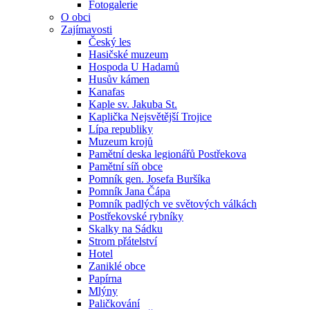
Fotogalerie
O obci
Zajímavosti
Český les
Hasičské muzeum
Hospoda U Hadamů
Husův kámen
Kanafas
Kaple sv. Jakuba St.
Kaplička Nejsvětější Trojice
Lípa republiky
Muzeum krojů
Pamětní deska legionářů Postřekova
Pamětní síň obce
Pomník gen. Josefa Buršíka
Pomník Jana Čápa
Pomník padlých ve světových válkách
Postřekovské rybníky
Skalky na Sádku
Strom přátelství
Hotel
Zaniklé obce
Papírna
Mlýny
Paličkování