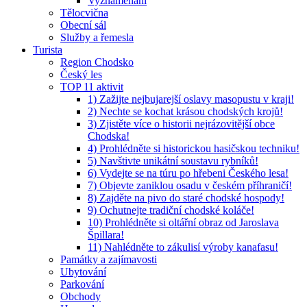
Vyznamenaní
Tělocvična
Obecní sál
Služby a řemesla
Turista
Region Chodsko
Český les
TOP 11 aktivit
1) Zažijte nejbujarejší oslavy masopustu v kraji!
2) Nechte se kochat krásou chodských krojů!
3) Zjistěte více o historii nejrázovitější obce
Chodska!
4) Prohlédněte si historickou hasičskou techniku!
5) Navštivte unikátní soustavu rybníků!
6) Vydejte se na túru po hřebeni Českého lesa!
7) Objevte zaniklou osadu v českém příhraničí!
8) Zajděte na pivo do staré chodské hospody!
9) Ochutnejte tradiční chodské koláče!
10) Prohlédněte si oltářní obraz od Jaroslava
Špillara!
11) Nahlédněte to zákulisí výroby kanafasu!
Památky a zajímavosti
Ubytování
Parkování
Obchody