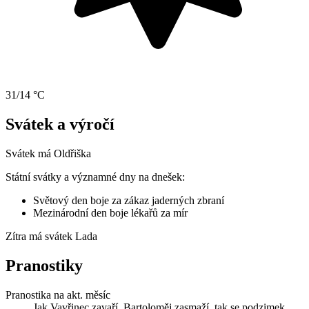
31/14 °C
Svátek a výročí
Svátek má
Oldřiška
Státní svátky a významné dny na dnešek:
Světový den boje za zákaz jaderných zbraní
Mezinárodní den boje lékařů za mír
Zítra má svátek
Lada
Pranostiky
Pranostika na akt. měsíc
Jak Vavřinec zavaří, Bartoloměj zasmaží, tak se podzimek