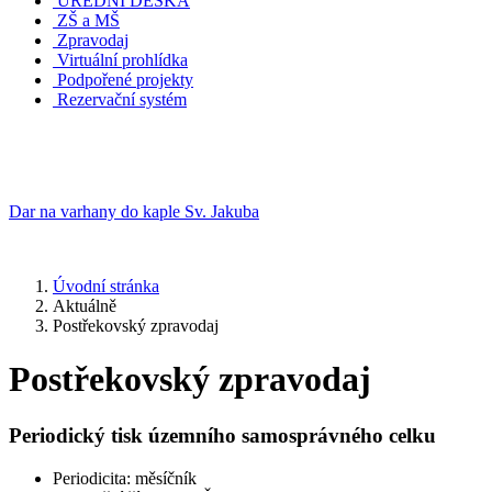
ÚŘEDNÍ DESKA
ZŠ a MŠ
Zpravodaj
Virtuální prohlídka
Podpořené projekty
Rezervační systém
Dar na varhany do kaple Sv. Jakuba
Úvodní stránka
Aktuálně
Postřekovský zpravodaj
Postřekovský zpravodaj
Periodický tisk územního samosprávného celku
Periodicita: měsíčník