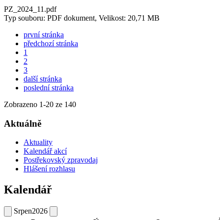
PZ_2024_11.pdf
Typ souboru: PDF dokument, Velikost: 20,71 MB
první stránka
předchozí stránka
1
2
3
další stránka
poslední stránka
Zobrazeno
1
-
20
ze 140
Aktuálně
Aktuality
Kalendář akcí
Postřekovský zpravodaj
Hlášení rozhlasu
Kalendář
Srpen
2026